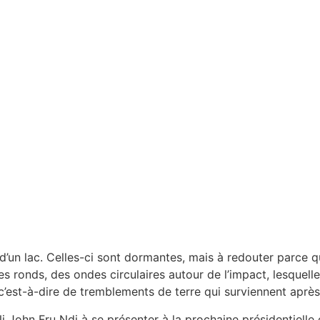
’un lac. Celles-ci sont dormantes, mais à redouter parce qu
des ronds, des ondes circulaires autour de l’impact, lesque
 c’est-à-dire de tremblements de terre qui surviennent aprè
John Fru Ndi à se présenter à la prochaine présidentielle e