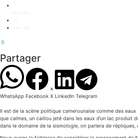
Actualités
12
8 ans ago
0
Partager
WhatsApp
Facebook
X
LinkedIn
Telegram
Il est de la scène politique camerounaise comme des eaux d
que calmes, un caillou jeté dans les eaux d’un lac produit 
dans le domaine de la sismologie, on parlera de répliques,
Nous avons la faiblesse de considérer le renoncement de Ni 