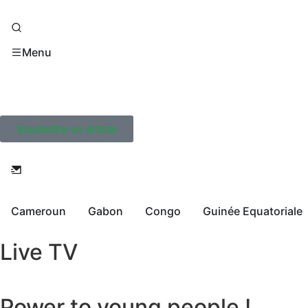
Menu
Soumettre un article
Cameroun
Gabon
Congo
Guinée Equatoriale
Live TV
Power to young people !