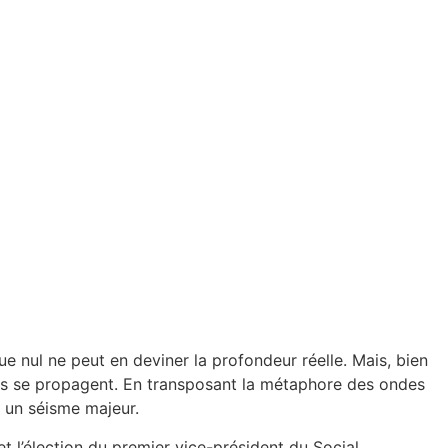
e nul ne peut en deviner la profondeur réelle. Mais, bien
lles se propagent. En transposant la métaphore des ondes
s un séisme majeur.
t l’élection du premier vice-président du Social