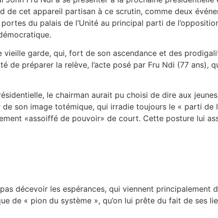
rd de cet appareil partisan à ce scrutin, comme deux événe
ortes du palais de l’Unité au principal parti de l’oppositio
 démocratique.
eille garde, qui, fort de son ascendance et des prodigalités
té de préparer la relève, l’acte posé par Fru Ndi (77 ans), 
présidentielle, le chairman aurait pu choisi de dire aux jeu
r de son image totémique, qui irradie toujours le « parti de
ablement «assoiffé de pouvoir» de court. Cette posture lui a
pas décevoir les espérances, qui viennent principalement de
ique de « pion du système », qu’on lui prête du fait de ses li