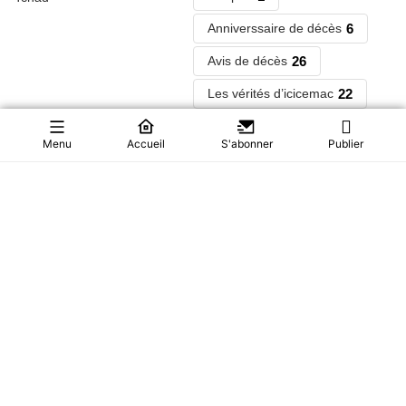
6
Anniverssaire de décès
26
Avis de décès
22
Les vérités d’icicemac
1
1
paris
Libye
Menu
Accueil
S'abonner
Publier
24
Nouvelles du Palais
1
grace mugabe
9
Les PAN PAN de NYAMSI
1
cemac
© 2026 Ici Cemac. Tous droits
Powered by
Digital
réservés
Studios