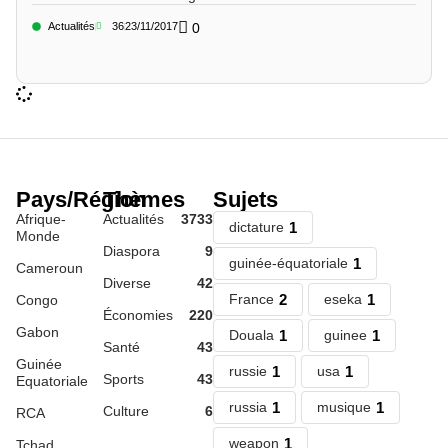
Actualités
36
23/11/2017
0
Pays/Région
Thèmes
Sujets
Afrique-
Actualités
3733
1
dictature
Monde
Diaspora
9
1
guinée-équatoriale
Cameroun
Diverse
42
2
1
France
eseka
Congo
Économies
220
Gabon
1
1
Douala
guinee
Santé
43
Guinée
1
1
russie
usa
Sports
43
Equatoriale
1
1
russia
musique
Culture
6
RCA
1
weapon
Tchad