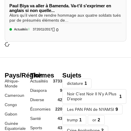
Paul Biya va aller à Bamenda. Va-t'il s'exprimer en
anglais si non quelle...
Alors qu’il vient de rendre hommage aux quatre soldats tués
par de présumés éléments de...
Actualités
37
20/11/2017
0
Pays/Région
Thèmes
Sujets
Afrique-
Actualités
3733
1
dictature
Monde
Diaspora
9
Noir C’est Noir Il N’y A Plus
Cameroun
1
D’espoir
Diverse
42
Congo
Économies
220
9
Les PAN PAN de NYAMSI
Gabon
Santé
43
1
2
trump
or
Guinée
Sports
43
Equatoriale
2
Crise Anglophone