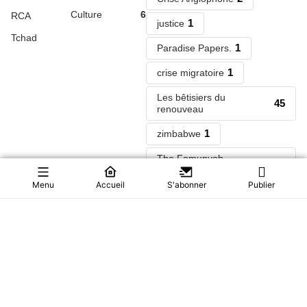
Culture
6
RCA
1
justice
Tchad
1
Paradise Papers.
1
crise migratoire
Les bêtisiers du
45
renouveau
1
zimbabwe
The Fomunyoh
280
Foundation (TFF) NEWS
Menu
Accueil
S'abonner
Publier
1
weapon
1
grace mugabe
1
1
Douala
eseka
1
1
guinee
frontiere
1
1
air craff
dicka Akwa