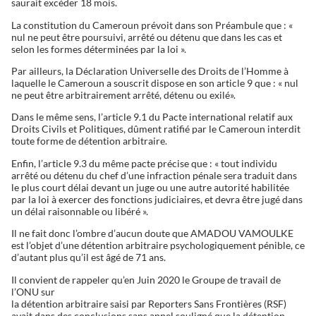
saurait excéder 18 mois.
La constitution du Cameroun prévoit dans son Préambule que : «
nul ne peut être poursuivi, arrêté ou détenu que dans les cas et
selon les formes déterminées par la loi ».
Par ailleurs, la Déclaration Universelle des Droits de l’Homme à
laquelle le Cameroun a souscrit dispose en son article 9 que : « nul
ne peut être arbitrairement arrêté, détenu ou exilé».
Dans le même sens, l’article 9.1 du Pacte international relatif aux
Droits Civils et Politiques, dûment ratifié par le Cameroun interdit
toute forme de détention arbitraire.
Enfin, l’article 9.3 du même pacte précise que : « tout individu
arrêté ou détenu du chef d’une infraction pénale sera traduit dans
le plus court délai devant un juge ou une autre autorité habilitée
par la loi à exercer des fonctions judiciaires, et devra être jugé dans
un délai raisonnable ou libéré ».
Il ne fait donc l’ombre d’aucun doute que AMADOU VAMOULKE
est l’objet d’une détention arbitraire psychologiquement pénible, ce
d’autant plus qu’il est âgé de 71 ans.
Il convient de rappeler qu’en Juin 2020 le Groupe de travail de
l’ONU sur
la détention arbitraire saisi par Reporters Sans Frontières (RSF)
avait dans des conclusions sans appel souligné que la détention