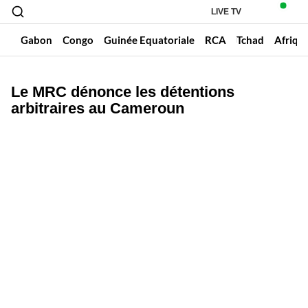
LIVE TV
un
Gabon
Congo
Guinée Equatoriale
RCA
Tchad
Afriqu
Le MRC dénonce les détentions
arbitraires au Cameroun