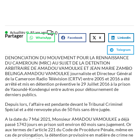
0
Actualités
8
5 ans ago
Partager
WhatsApp
Facebook
X
LinkedIn
Telegram
DENONCIATION DU MOUVEMENT POUR LA RENNAISSANCE
DU CAMEROUN (MRC) AU SUJET DE LA DETENTION
ARBITRAIRE DE AMADOU VAMOULKE ET JEAN MARIE ZAMBO
BELINGA.AMADOU VAMOULKE journaliste et Directeur Général
de la Cameroon Radio Télévision (CRTV) entre 2005 et 2016 a été
arrêté et mis en détention préventive le 29 Juillet 2016 à la prison
de Yaoundé-Kondengui entre autres pour détournement de
derniers publics.
Depuis lors, l’affaire est pendante devant le Tribunal Criminel
Spécial et a été renvoyée plus de 50 fois sans être jugée.
A la date du 7 Mai 2021, Monsieur AMADOU VAMOULKE a déjà
passé 1743 jours en prison soit environ 60 mois sans jugement. Or
aux termes de l’article 221 du Code de Procédure Pénale, même en
cas de prolongation, la détention provisoire en matière de crime ne