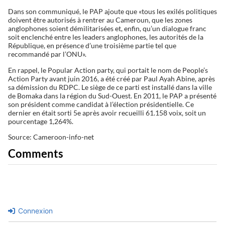
Dans son communiqué, le PAP ajoute que «tous les exilés politiques
doivent être autorisés à rentrer au Cameroun, que les zones
anglophones soient démilitarisées et, enfin, qu’un dialogue franc
soit enclenché entre les leaders anglophones, les autorités de la
République, en présence d’une troisième partie tel que
recommandé par l’ONU».
En rappel, le Popular Action party, qui portait le nom de People’s
Action Party avant juin 2016, a été créé par Paul Ayah Abine, après
sa démission du RDPC. Le siège de ce parti est installé dans la ville
de Bomaka dans la région du Sud-Ouest. En 2011, le PAP a présenté
son président comme candidat à l’élection présidentielle. Ce
dernier en était sorti 5e après avoir recueilli 61.158 voix, soit un
pourcentage 1,264%.
Source: Cameroon-info-net
Comments
Connexion