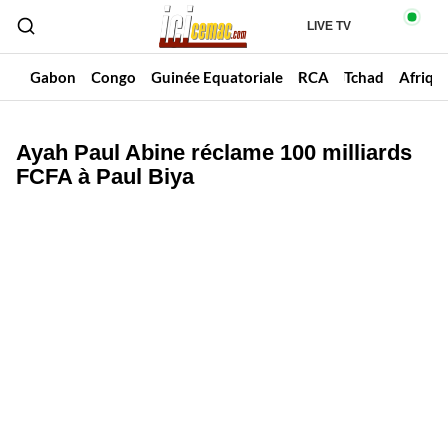
LIVE TV
un
Gabon
Congo
Guinée Equatoriale
RCA
Tchad
Afriqu
Ayah Paul Abine réclame 100 milliards
FCFA à Paul Biya