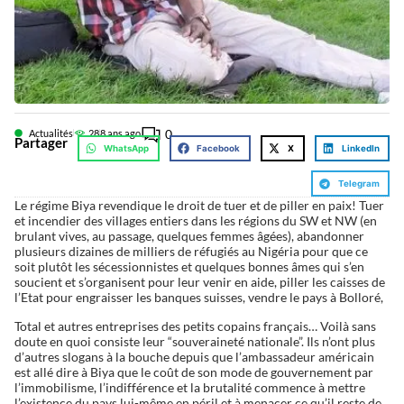
0
Actualités
28
8 ans ago
Partager
WhatsApp
Facebook
X
LinkedIn
Telegram
Le régime Biya revendique le droit de tuer et de piller en paix! Tuer
et incendier des villages entiers dans les régions du SW et NW (en
brulant vives, au passage, quelques femmes âgées), abandonner
plusieurs dizaines de milliers de réfugiés au Nigéria pour que ce
soit plutôt les sécessionnistes et quelques bonnes âmes qui s’en
soucient et s’organisent pour leur venir en aide, piller les caisses de
l’Etat pour engraisser les banques suisses, vendre le pays à Bolloré,
Total et autres entreprises des petits copains français… Voilà sans
doute en quoi consiste leur “souveraineté nationale”. Ils n’ont plus
d’autres slogans à la bouche depuis que l’ambassadeur américain
est allé dire à Biya que le coût de son mode de gouvernement par
l’immobilisme, l’indifférence et la brutalité commence à mettre
l’existence du pays lui-même en péril et à menacer ce qu’il reste de