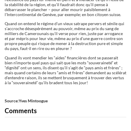
la stabilité de la région, et qu’il faudrait donc qu’il pense à
débarrasser le plancher – pour aller mourir paisiblement à
l’Intercontinental de Genève, par exemple; en bon citoyen suisse.
Quand on entend le régime d’un vieux satrape pervers et sénile qui
s’accroche désespérément au pouvoir, même au prix du sang de
milliers de Camerounais qu’il verse pour rien, juste par arrogance
et par mépris pour leur vie, même au prix d’une guerre contre son
propre peuple qui risque de mener à la destruction pure et simple
du pays, faut-il en rire ou en pleurer ?
Quand ils vont mendier les “aides” financières dont se passerait
bien n’importe quel pays qui sait que les mots “souveraineté” et
“dignité” ont un sens, ils disent qu’il s’agit de “pays amis et frères” ;
mais quand certains de leurs “amis et frères” demandent au scélérat
d’entendre raison, ils se mettent brusquement à trouver des vertus
à la “souveraineté” qu’ils bradent tous les jour!
Source:Yves Mintoogue
Comments