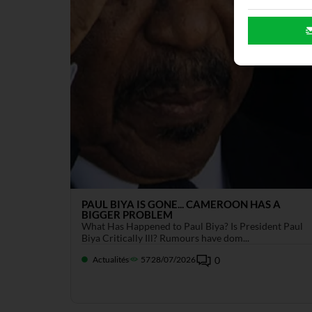
PAUL BIYA IS GONE... CAMEROON HAS A
BIGGER PROBLEM
What Has Happened to Paul Biya? Is President Paul
Biya Critically Ill? Rumours have dom...
Actualités
57
28/07/2026
0