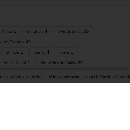
1
1
26
Messi
dictature
Avis de décès
42
 : les Fraudes
1
1
1
afrique
cemac
syrie
1
24
Robert Messi
Nouvelles du Palais
13
1
1
ma P.
paris
Agbor Balla Nkongho
u Centre et du Sud
Une année avant sa mort le Cardinal Christian Tumi