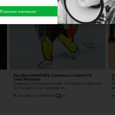
S'abonner maintenant
Paul Biya VANISHES: Cameroon In Search Of
I
Their President
C
Cameroon is holding its breath. President Paul Biya left
H
for Europe in June—and after m...
é
Actualités
37
28/07/2026
0