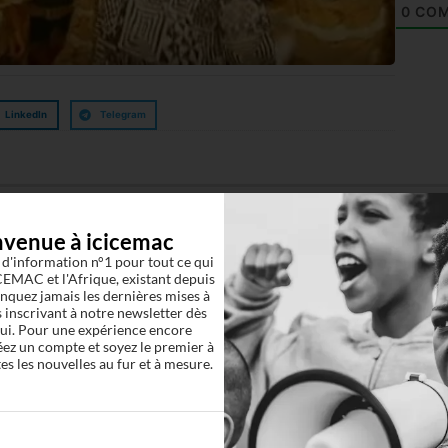
0
COM
LinkedIn
Telegram
nvenue à icicemac
 d'information n°1 pour tout ce qui
EMAC et l'Afrique, existant depuis
quez jamais les dernières mises à
 inscrivant à notre newsletter dès
ui. Pour une expérience encore
éez un compte et soyez le premier à
es les nouvelles au fur et à mesure.