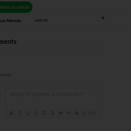
ttre un article
que-Monde
LIVE TV
ments
exion
{}
[+]