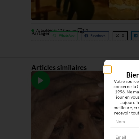
Actualités
17
9 ans ago
0
Partager
WhatsApp
Facebook
X
Articles similaires
Bie
Votre source
concerne la C
1996. Ne man
jour en vous
aujourd'h
meilleure, cr
recevoir tout