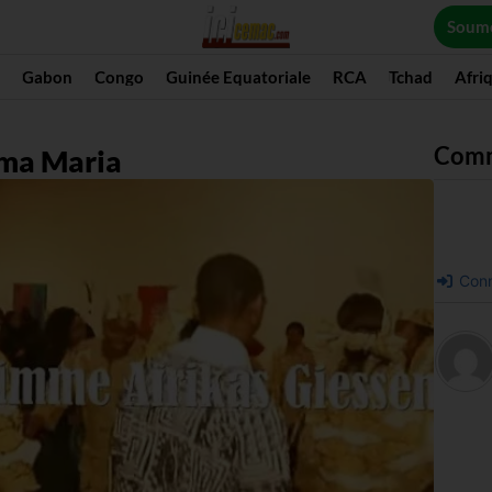
Soume
Gabon
Congo
Guinée Equatoriale
RCA
Tchad
Afri
Com
ma Maria
Conn