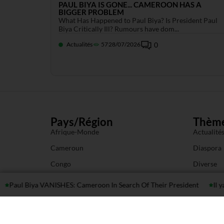
PAUL BIYA IS GONE... CAMEROON HAS A
BIGGER PROBLEM
What Has Happened to Paul Biya? Is President Paul
Biya Critically Ill? Rumours have dom...
Actualités
57
28/07/2026
0
Pays/Région
Thèm
Afrique-Monde
Actualité
Cameroun
Diaspora
Congo
Diverse
Gabon
Économie
 Biya VANISHES: Cameroon In Search Of Their President
Il ya 10 an
Guinée Equatoriale
Santé
RCA
Sports