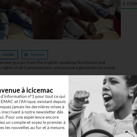
0
COM
LinkedIn
Telegram
 armed groups from the English-speaking Northwest and
 rights of all Cameroonians, and pursue a genuinely inclusive
nvenue à icicemac
 d'information n°1 pour tout ce qui
EMAC et l'Afrique, existant depuis
quez jamais les dernières mises à
 inscrivant à notre newsletter dès
ui. Pour une expérience encore
éez un compte et soyez le premier à
es les nouvelles au fur et à mesure.