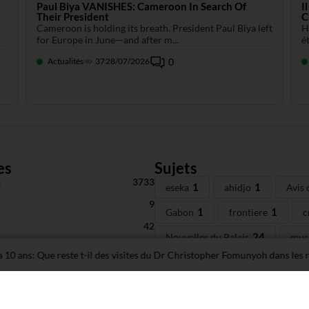
Paul Biya VANISHES: Cameroon In Search Of
I
Their President
C
Cameroon is holding its breath. President Paul Biya left
H
for Europe in June—and after m...
é
Actualités
37
28/07/2026
0
es
Sujets
s
3733
1
1
eseka
ahidjo
Avis 
9
1
1
Gabon
frontiere
c
42
24
Nouvelles du Palais
mus
s
220
s: Que reste t-il des visites du Dr Christopher Fomunyoh dans les régions
1
camerounaise encentes
a
43
1
air craff
The Fomunyoh F
43