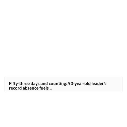
Fifty-three days and counting: 93-year-old leader’s
record absence fuels ...
Cameroon’s Paul Biya has not made a statement or been seen
since leaving for ‘brief pri...
0
Actualités
17
09/08/2026