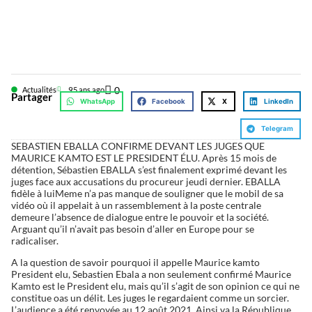
0
Actualités
9
5 ans ago
Partager
WhatsApp
Facebook
X
LinkedIn
Telegram
SEBASTIEN EBALLA CONFIRME DEVANT LES JUGES QUE
MAURICE KAMTO EST LE PRESIDENT ÉLU. Après 15 mois de
détention, Sébastien EBALLA s’est finalement exprimé devant les
juges face aux accusations du procureur jeudi dernier. EBALLA
fidèle à luiMeme n’a pas manque de souligner que le mobil de sa
vidéo où il appelait à un rassemblement à la poste centrale
demeure l’absence de dialogue entre le pouvoir et la société.
Arguant qu’il n’avait pas besoin d’aller en Europe pour se
radicaliser.
A la question de savoir pourquoi il appelle Maurice kamto
President elu, Sebastien Ebala a non seulement confirmé Maurice
Kamto est le President elu, mais qu’il s’agit de son opinion ce qui ne
constitue oas un délit. Les juges le regardaient comme un sorcier.
L’audience a été renvoyée au 12 août 2021. Ainsi va la République