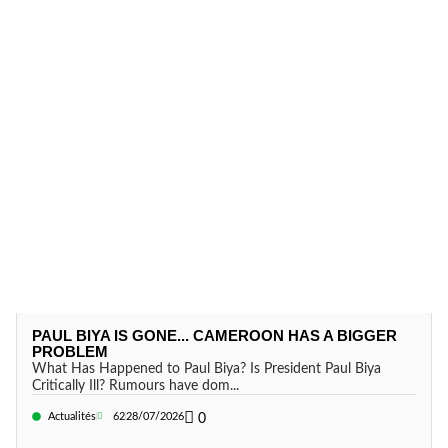
PAUL BIYA IS GONE... CAMEROON HAS A BIGGER
PROBLEM
What Has Happened to Paul Biya? Is President Paul Biya
Critically Ill? Rumours have dom...
Actualités
62
28/07/2026
0