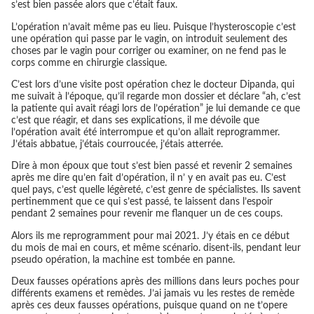
s’est bien passée alors que c’était faux.
L’opération n’avait même pas eu lieu. Puisque l’hysteroscopie c’est
une opération qui passe par le vagin, on introduit seulement des
choses par le vagin pour corriger ou examiner, on ne fend pas le
corps comme en chirurgie classique.
C’est lors d’une visite post opération chez le docteur Dipanda, qui
me suivait à l’époque, qu’il regarde mon dossier et déclare “ah, c’est
la patiente qui avait réagi lors de l’opération” je lui demande ce que
c’est que réagir, et dans ses explications, il me dévoile que
l’opération avait été interrompue et qu’on allait reprogrammer.
J’étais abbatue, j’étais courroucée, j’étais atterrée.
Dire à mon époux que tout s’est bien passé et revenir 2 semaines
après me dire qu’en fait d’opération, il n’ y en avait pas eu. C’est
quel pays, c’est quelle légèreté, c’est genre de spécialistes. Ils savent
pertinemment que ce qui s’est passé, te laissent dans l’espoir
pendant 2 semaines pour revenir me flanquer un de ces coups.
Alors ils me reprogramment pour mai 2021. J’y étais en ce début
du mois de mai en cours, et même scénario. disent-ils, pendant leur
pseudo opération, la machine est tombée en panne.
Deux fausses opérations après des millions dans leurs poches pour
différents examens et remèdes. J’ai jamais vu les restes de remède
après ces deux fausses opérations, puisque quand on ne t’opere