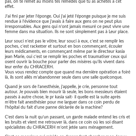
pas, on te remet au moins tes remèdes que tu as achetés à cet
effet.
J’ai fini par jeter l’éponge. Oui j’ai jeté l’éponge puisque je me suis
rendue à l’évidence que j’avais à faire aux gens on ne peut plus
irresponsables. Aux gens qui n’ont jamais mesuré ce peut vivre une
femme dans ma situation. Ils ne sont simplement pas à Leur place.
Leur souci n’est pas le vôtre, leur souci à eux, c’est se remplir les
poches, c’est racketter et surtout en bon commençant, écouler
leurs médicaments, en commençant même par le directeur kasia
jean Marie, oui c’est se remplir les poches et traumatiser ceux qui
osent ouvrir la bouche pour parler des misères qu’ils vivent dans
leur enfer du CHRACERH.
Vous vous rendez compte que quand ma dernière opération a foiré
là, ils sont allés m’abandonner seule dans une salle quelconque.
Quand je sors de l’anesthésie, j’appelle, je crie, personne tout
autour. Je pouvais bien mourir là seule, les bons messieurs étaient
passés à autre chose, le pr kasia sait- il quelle est la suite après
m’être fait anesthésier pour me larguer dans ce coin perdu de
l’hôpital du fait d’une panne déclarée de la machine?
C’est dans la nuit qu’un passant, un garde malade entend les cris et
les bruits et vient me retrouver là, dans ce coin où les soi disant
spécialistes du CHRACERH m’ont jetée sans ménagement.