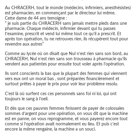
Au CHRACERH, tout le monde (médecins, infirmiers, anesthésistes)
est pharmacien, en commençant par le directeur lui même.
Cette dame de 44 ans temoigne :
” je suis partie du CHRACERH sans jamais mettre pieds dans une
pharmacie. Chaque médecin, infirmier devant qui tu passes
t’examine, prescrit et vend lui même tout ce qu’il a prescrit. Et
après ton opération, tu ne retrouves rien, ils récupèrent tout pour
revendre aux autres”
Comme au lycée où on disait que Nul n’est rien sans son bord, au
CHRACERH, Nul n’est rien sans son trousseau à pharmacie qu’ils
vendent aux patientes pour ensuite tout voler après l’opération.
Ils sont conscients la bas que la plupart des femmes qui viennent
vers eux ont un moral bas , sont préparées financièrement et
surtout prêtes à payer le prix pour voir leur problème resolu.
C’est là où surfent ces ces personnels sans foi ni loi, qui ont
toujours le sang à l’oeil.
Et dès que ces pauvres femmes finissent de payer de colossales
sommes d’argent pour une opération, on vous dit que la machine
est en panne, on vous reprogramme, et vous payerez encore tout
comme si l’opération avait normalement eu lieu. Et puis c’est
encore la même rengaine, la machine a un souci.