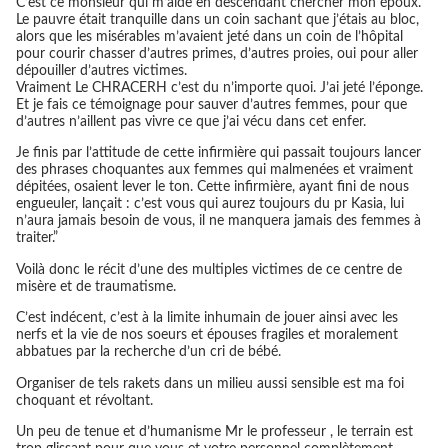
C’est ce monsieur qui m’aide en descendant chercher mon époux.
Le pauvre était tranquille dans un coin sachant que j’étais au bloc,
alors que les misérables m’avaient jeté dans un coin de l’hôpital
pour courir chasser d’autres primes, d’autres proies, oui pour aller
dépouiller d’autres victimes.
Vraiment Le CHRACERH c’est du n’importe quoi. J’ai jeté l’éponge.
Et je fais ce témoignage pour sauver d’autres femmes, pour que
d’autres n’aillent pas vivre ce que j’ai vécu dans cet enfer.
Je finis par l’attitude de cette infirmière qui passait toujours lancer
des phrases choquantes aux femmes qui malmenées et vraiment
dépitées, osaient lever le ton. Cette infirmière, ayant fini de nous
engueuler, lançait : c’est vous qui aurez toujours du pr Kasia, lui
n’aura jamais besoin de vous, il ne manquera jamais des femmes à
traiter.”
Voilà donc le récit d’une des multiples victimes de ce centre de
misère et de traumatisme.
C’est indécent, c’est à la limite inhumain de jouer ainsi avec les
nerfs et la vie de nos soeurs et épouses fragiles et moralement
abbatues par la recherche d’un cri de bébé.
Organiser de tels rakets dans un milieu aussi sensible est ma foi
choquant et révoltant.
Un peu de tenue et d’humanisme Mr le professeur , le terrain est