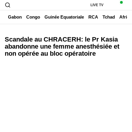
LIVE TV
un
Gabon
Congo
Guinée Equatoriale
RCA
Tchad
Afriq
Scandale au CHRACERH: le Pr Kasia
abandonne une femme anesthésiée et
non opérée au bloc opératoire