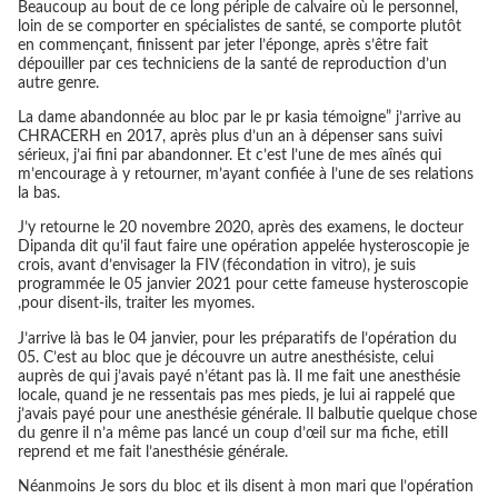
Beaucoup au bout de ce long périple de calvaire où le personnel,
loin de se comporter en spécialistes de santé, se comporte plutôt
en commençant, finissent par jeter l’éponge, après s’être fait
dépouiller par ces techniciens de la santé de reproduction d’un
autre genre.
La dame abandonnée au bloc par le pr kasia témoigne” j’arrive au
CHRACERH en 2017, après plus d’un an à dépenser sans suivi
sérieux, j’ai fini par abandonner. Et c’est l’une de mes aînés qui
m’encourage à y retourner, m’ayant confiée à l’une de ses relations
la bas.
J’y retourne le 20 novembre 2020, après des examens, le docteur
Dipanda dit qu’il faut faire une opération appelée hysteroscopie je
crois, avant d’envisager la FIV (fécondation in vitro), je suis
programmée le 05 janvier 2021 pour cette fameuse hysteroscopie
,pour disent-ils, traiter les myomes.
J’arrive là bas le 04 janvier, pour les préparatifs de l’opération du
05. C’est au bloc que je découvre un autre anesthésiste, celui
auprès de qui j’avais payé n’étant pas là. Il me fait une anesthésie
locale, quand je ne ressentais pas mes pieds, je lui ai rappelé que
j’avais payé pour une anesthésie générale. Il balbutie quelque chose
du genre il n’a même pas lancé un coup d’œil sur ma fiche, etiIl
reprend et me fait l’anesthésie générale.
Néanmoins Je sors du bloc et ils disent à mon mari que l’opération