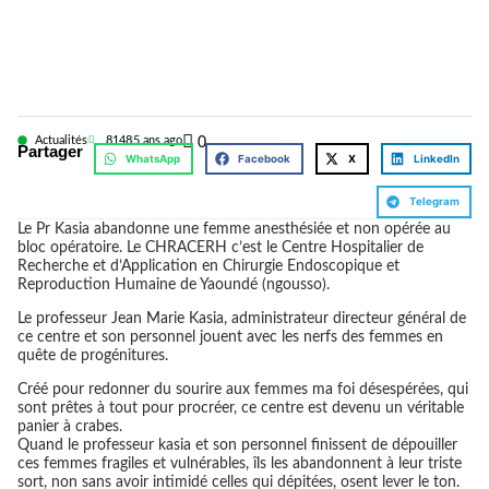
Actualités
8148
5 ans ago
0
Partager
WhatsApp
Facebook
X
LinkedIn
Telegram
Le Pr Kasia abandonne une femme anesthésiée et non opérée au
bloc opératoire. Le CHRACERH c’est le Centre Hospitalier de
Recherche et d’Application en Chirurgie Endoscopique et
Reproduction Humaine de Yaoundé (ngousso).
Le professeur Jean Marie Kasia, administrateur directeur général de
ce centre et son personnel jouent avec les nerfs des femmes en
quête de progénitures.
Créé pour redonner du sourire aux femmes ma foi désespérées, qui
sont prêtes à tout pour procréer, ce centre est devenu un véritable
panier à crabes.
Quand le professeur kasia et son personnel finissent de dépouiller
ces femmes fragiles et vulnérables, îls les abandonnent à leur triste
sort, non sans avoir intimidé celles qui dépitées, osent lever le ton.