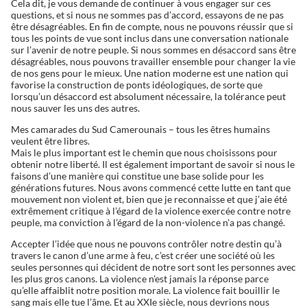
Cela dit, je vous demande de continuer à vous engager sur ces
questions, et si nous ne sommes pas d’accord, essayons de ne pas
être désagréables. En fin de compte, nous ne pouvons réussir que si
tous les points de vue sont inclus dans une conversation nationale
sur l’avenir de notre peuple. Si nous sommes en désaccord sans être
désagréables, nous pouvons travailler ensemble pour changer la vie
de nos gens pour le mieux. Une nation moderne est une nation qui
favorise la construction de ponts idéologiques, de sorte que
lorsqu’un désaccord est absolument nécessaire, la tolérance peut
nous sauver les uns des autres.
Mes camarades du Sud Camerounais – tous les êtres humains
veulent être libres.
Mais le plus important est le chemin que nous choisissons pour
obtenir notre liberté. Il est également important de savoir si nous le
faisons d’une manière qui constitue une base solide pour les
générations futures. Nous avons commencé cette lutte en tant que
mouvement non violent et, bien que je reconnaisse et que j’aie été
extrêmement critique à l’égard de la violence exercée contre notre
peuple, ma conviction à l’égard de la non-violence n’a pas changé.
Accepter l’idée que nous ne pouvons contrôler notre destin qu’à
travers le canon d’une arme à feu, c’est créer une société où les
seules personnes qui décident de notre sort sont les personnes avec
les plus gros canons. La violence n’est jamais la réponse parce
qu’elle affaiblit notre position morale. La violence fait bouillir le
sang mais elle tue l’âme. Et au XXIe siècle, nous devrions nous