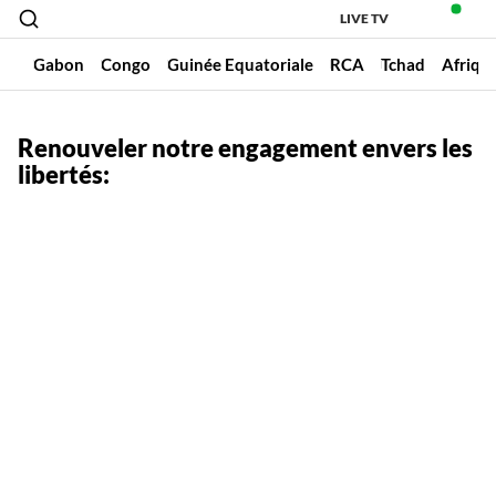
LIVE TV
un
Gabon
Congo
Guinée Equatoriale
RCA
Tchad
Afriqu
Renouveler notre engagement envers les
libertés: