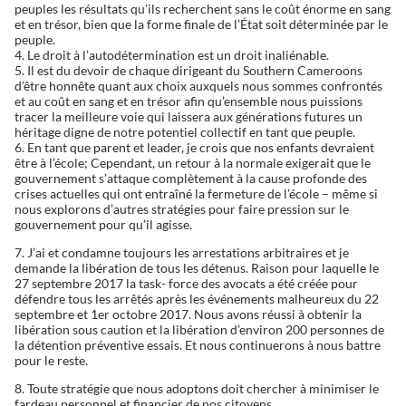
peuples les résultats qu’ils recherchent sans le coût énorme en sang
et en trésor, bien que la forme finale de l’État soit déterminée par le
peuple.
4. Le droit à l’autodétermination est un droit inaliénable.
5. Il est du devoir de chaque dirigeant du Southern Cameroons
d’être honnête quant aux choix auxquels nous sommes confrontés
et au coût en sang et en trésor afin qu’ensemble nous puissions
tracer la meilleure voie qui laissera aux générations futures un
héritage digne de notre potentiel collectif en tant que peuple.
6. En tant que parent et leader, je crois que nos enfants devraient
être à l’école; Cependant, un retour à la normale exigerait que le
gouvernement s’attaque complètement à la cause profonde des
crises actuelles qui ont entraîné la fermeture de l’école – même si
nous explorons d’autres stratégies pour faire pression sur le
gouvernement pour qu’il agisse.
7. J’ai et condamne toujours les arrestations arbitraires et je
demande la libération de tous les détenus. Raison pour laquelle le
27 septembre 2017 la task- force des avocats a été créée pour
défendre tous les arrêtés après les événements malheureux du 22
septembre et 1er octobre 2017. Nous avons réussi à obtenir la
libération sous caution et la libération d’environ 200 personnes de
la détention préventive essais. Et nous continuerons à nous battre
pour le reste.
8. Toute stratégie que nous adoptons doit chercher à minimiser le
fardeau personnel et financier de nos citoyens.