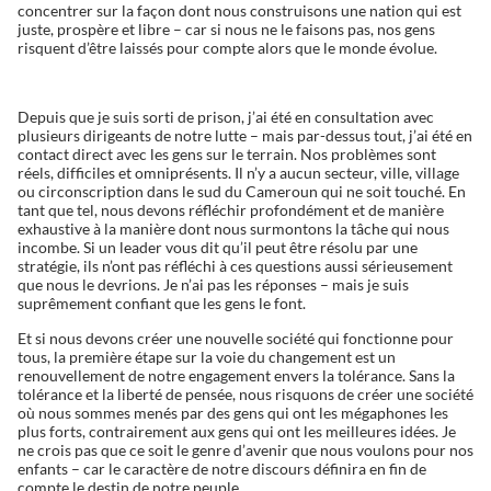
concentrer sur la façon dont nous construisons une nation qui est
juste, prospère et libre – car si nous ne le faisons pas, nos gens
risquent d’être laissés pour compte alors que le monde évolue.
Depuis que je suis sorti de prison, j’ai été en consultation avec
plusieurs dirigeants de notre lutte – mais par-dessus tout, j’ai été en
contact direct avec les gens sur le terrain. Nos problèmes sont
réels, difficiles et omniprésents. Il n’y a aucun secteur, ville, village
ou circonscription dans le sud du Cameroun qui ne soit touché. En
tant que tel, nous devons réfléchir profondément et de manière
exhaustive à la manière dont nous surmontons la tâche qui nous
incombe. Si un leader vous dit qu’il peut être résolu par une
stratégie, ils n’ont pas réfléchi à ces questions aussi sérieusement
que nous le devrions. Je n’ai pas les réponses – mais je suis
suprêmement confiant que les gens le font.
Et si nous devons créer une nouvelle société qui fonctionne pour
tous, la première étape sur la voie du changement est un
renouvellement de notre engagement envers la tolérance. Sans la
tolérance et la liberté de pensée, nous risquons de créer une société
où nous sommes menés par des gens qui ont les mégaphones les
plus forts, contrairement aux gens qui ont les meilleures idées. Je
ne crois pas que ce soit le genre d’avenir que nous voulons pour nos
enfants – car le caractère de notre discours définira en fin de
compte le destin de notre peuple.