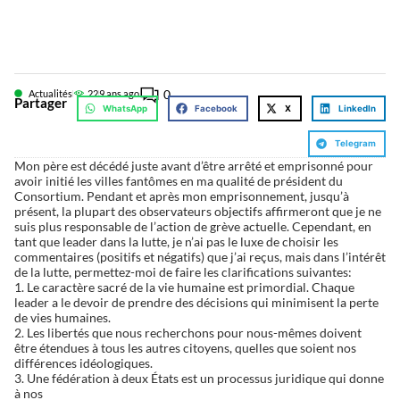
0
Actualités
22
9 ans ago
Partager
WhatsApp
Facebook
X
LinkedIn
Telegram
Mon père est décédé juste avant d’être arrêté et emprisonné pour
avoir initié les villes fantômes en ma qualité de président du
Consortium. Pendant et après mon emprisonnement, jusqu’à
présent, la plupart des observateurs objectifs affirmeront que je ne
suis plus responsable de l’action de grève actuelle. Cependant, en
tant que leader dans la lutte, je n’ai pas le luxe de choisir les
commentaires (positifs et négatifs) que j’ai reçus, mais dans l’intérêt
de la lutte, permettez-moi de faire les clarifications suivantes:
1. Le caractère sacré de la vie humaine est primordial. Chaque
leader a le devoir de prendre des décisions qui minimisent la perte
de vies humaines.
2. Les libertés que nous recherchons pour nous-mêmes doivent
être étendues à tous les autres citoyens, quelles que soient nos
différences idéologiques.
3. Une fédération à deux États est un processus juridique qui donne
à nos