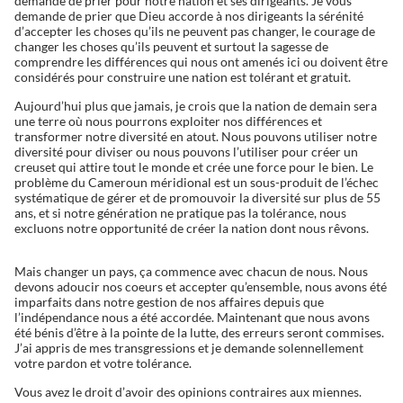
demande de prier pour notre nation et ses dirigeants. Je vous
demande de prier que Dieu accorde à nos dirigeants la sérénité
d’accepter les choses qu’ils ne peuvent pas changer, le courage de
changer les choses qu’ils peuvent et surtout la sagesse de
comprendre les différences qui nous ont amenés ici ou doivent être
considérés pour construire une nation est tolérant et gratuit.
Aujourd’hui plus que jamais, je crois que la nation de demain sera
une terre où nous pourrons exploiter nos différences et
transformer notre diversité en atout. Nous pouvons utiliser notre
diversité pour diviser ou nous pouvons l’utiliser pour créer un
creuset qui attire tout le monde et crée une force pour le bien. Le
problème du Cameroun méridional est un sous-produit de l’échec
systématique de gérer et de promouvoir la diversité sur plus de 55
ans, et si notre génération ne pratique pas la tolérance, nous
excluons notre opportunité de créer la nation dont nous rêvons.
Mais changer un pays, ça commence avec chacun de nous. Nous
devons adoucir nos coeurs et accepter qu’ensemble, nous avons été
imparfaits dans notre gestion de nos affaires depuis que
l’indépendance nous a été accordée. Maintenant que nous avons
été bénis d’être à la pointe de la lutte, des erreurs seront commises.
J’ai appris de mes transgressions et je demande solennellement
votre pardon et votre tolérance.
Vous avez le droit d’avoir des opinions contraires aux miennes.