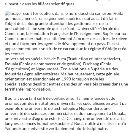
s’investir dans les filières scientifiques.
Voilà
qui nous amène à l’enseignement supérieur qui aurait dû faire
l’objet de la plus grande attention des gestionnaires de la
postcolonie. Il me semble qu’en créant l’Université Fédérale du
Cameroun, la Fondation Française de l’Enseignement Supérieur au
Cameroun cherchait essentiellement à former des cadres de relève
et non à façonner les agents de développement du pays. Et c’est
apparemment pour sortir de ce carcan que le régime d’Ahidjo créa
les centres
universitaires spécialisés de Buea (Traduction et interprétariat),
Douala (École de commerce et de gestion), Dschang (École
d’Agriculture) et Ngaoundéré (École Nationale Supérieure des
Industries Agro-alimentaires). Malheureusement, cette géniale
orientation est abandonnée en 1993 lorsqu’on noie les
spécialisations desdits centres dans des universités créées dans une
terrifiante improvisation.
Il aurait pourtant suffi de continuer sur la même lancée et de
promouvoir des institutions universitaires spécialisées en ayant par
exemple une université de technologie à Ngaoundéré, une
université des sciences commerciales et du management à Douala,
une université d’agroforesterie à Dschang, une université des arts,
langues, sciences humaines/sociales à Buea, quitte à ne laisser qu’à
Yaoundé une université véritablement pluridisciplinaire.