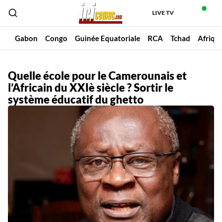
LIVE TV
un
Gabon
Congo
Guinée Equatoriale
RCA
Tchad
Afriqu
Quelle école pour le Camerounais et
l’Africain du XXIè siècle ? Sortir le
système éducatif du ghetto