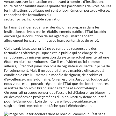
venue aggraver la situation en enlevant à nombre d’institutions
toute responsabilité dans la qualité des parchemins délivrés. Seules
les institutions publiques qui sont elles-mêmes en perte de vitesse,
répondent des formations du
secteur privé. Incroyable aberration.
En faisant valider et délivrer des diplômes préparés dans les
institutions privées par les établissements publics, l’État jacobin
encourage la corruption de ses agents qui marchandent
allègrement les parchemins avec leurs partenaires du privé.
Ce faisant, le secteur privé ne se sent plus responsable des
formations offertes puisque c’est le public qui se charge de les
sanctionner. La mise en question du système actuel mériterait une
étude en plusieurs volumes ! Car il est évident qu’ici comme
ailleurs, l’État doit jouer son rôle de régulateur du secteur privé de
l’enseignement. Mais il ne peut le faire de manière efficace qu’à
condition d’être lui-même un modèle de rigueur, de probité et
d’excellence dans le domaine. On en est loin. Jusqu’ici, tout ce qu’on
nous vend, est le pouvoir régalien de l’État que des fonctionnaires
assoiffés de pouvoir brandissent à temps et à contretemps.
On pourrait presque penser que j’essaie ici d’élaborer un blueprint
ou des espèces de prolégomènes d’un nouveau système éducatif
pour le Cameroun. Loin de moi pareille outrecuidance car il
s’agirait d’entreprendre une tâche quasi éléphantesque.
C’est sans