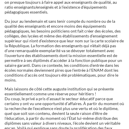
on presque toujours à faire appel aux enseignants de qualité, au
ratio enseignants/enseignés et à l’existence d’équipements
pédagogiques essentiels.
Du jour au lendemain et sans tenir compte du nombre ou de la
qualité des enseignants et encore moins des équipements
pédagogiques, les besoins politiciens ont fait créer des écoles, des
collèges, des lycées et même des établissements d’enseignement
supérieur qui n’ont d’existence que leur nom sur la carte scolaire de
la République. La formation des enseignants qui n’était déjà pas
d’une remarquable exemplarité va se dévoyer totalement avec
l’ouverture des établissements dont la mission essentielle est de
permettre à ses diplômés d‘accéder à la fonction publique pour un
salaire garanti. Dans ce contexte, les conditions d’entrée dans les
écoles normales deviennent pires que l’entrée à l’ENAM dont les
conditions d’accès ont toujours été problématiques, pour dire le
moins.
Mais laissons de côté cette auguste institution qui se présente
essentiellement comme une réserve pour héritiers !
Du coup, le privé a pris d’assaut le secteur éducatif parce que
certains y ont vu une opportunité d’affaires. À partir du moment où
la recherche de l’excellence n’est plus une vertu et où le diplôme,
quel que soit son contenu, devient la seule raison d’être de
l’éducation, à partir du moment où l’État lui-même distribue des
diplômes sans valeur à divers niveaux, l’école devient un véritable
encan. Voilà qui explique sans doute la prolifération des faux