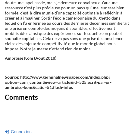
doute une lapalissade, mais je demeure convaincu qu’aucune
ressource n’est plus précieuse pour un pays qu’une jeunesse bien
formée, c’est-à-dire munie d’une capacité optimale à réfléchir, à
créer et à imaginer. Sortir l’école camerounaise du ghetto dans
lequel on l’a enfermée au cours des dernières décennies signifierait
une prise en compte des moyens disponibles, effectivement
mobilisables ainsi que des expériences sur lesquelles on peut et
souhaite capitaliser. Cela ne va pas sans une prise de conscience
claire des enjeux de compétitivité que le monde global nous
impose. Notre jeunesse n’attend rien de moins.
Ambroise Kom (Août 2018)
Source: http://www.germinalnewspaper.com/index.php?
option=com_content&view=article&id=525:ecrit-par-pr-
ambroise-kom&catid=51:flash-infos
Comments
Connexion