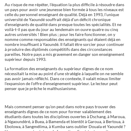
Au risque de me répéter, l’équation la plus difficile à résoudre dans
un pays pour avoir une jeunesse bien formée à tous les niveaux est
celle du personnel enseignant de qualité. Déjà en 1993, l’unique
université de Yaoundé souffrait déjà d’un déficit chronique
d’enseignants de qualité dans presque toutes les spécialités. Et ne
voilà-t-il pas que du jour au lendemain on ouvre quatre ou cinq
autres universités ! Bien plus ; pour les faire fonctionner, on y
nomme comme responsables des enseignants qui étaient déjà en
nombre insuffisant à Yaoundé. Il fallait être sorcier pour continuer
à produire des diplômés compétitifs dans des circonstances
pareilles. Notre pays a mis gravement en danger son enseignement
supérieur depuis 1993.
La formation des enseignants du supérieur dignes de ce nom
nécessitait la mise au point d’une stratégie à laquelle on ne semble
pas avoir jamais réfléchi. Dans ce contexte, il valait mieux limiter
l’expansion de l’offre d’enseignement supérieur. Le lecteur peut
penser que je prêche le malthusianisme.
Mais comment penser qu’on peut dans notre pays trouver des
enseignants dignes de ce nom pour former valablement des
étudiants dans toutes les disciplines ouvertes à Dschang, à Maroua,
à Ngaoundéré, à Buea, à Bamenda et bientôt à Garoua, à Bertoua, à
Ebolowa, à Sangmélima, à Kumba sans oublier Douala et Yaoundé ?