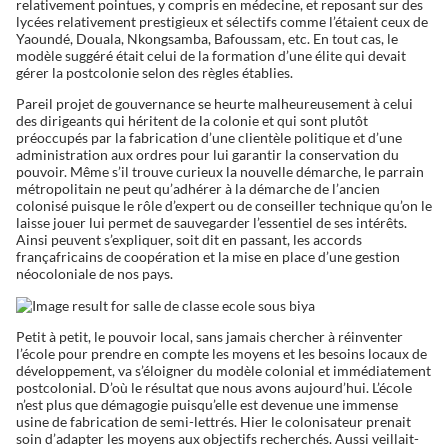
relativement pointues, y compris en médecine, et reposant sur des
lycées relativement prestigieux et sélectifs comme l’étaient ceux de
Yaoundé, Douala, Nkongsamba, Bafoussam, etc. En tout cas, le
modèle suggéré était celui de la formation d’une élite qui devait
gérer la postcolonie selon des règles établies.
Pareil projet de gouvernance se heurte malheureusement à celui
des dirigeants qui héritent de la colonie et qui sont plutôt
préoccupés par la fabrication d’une clientèle politique et d’une
administration aux ordres pour lui garantir la conservation du
pouvoir. Même s’il trouve curieux la nouvelle démarche, le parrain
métropolitain ne peut qu’adhérer à la démarche de l’ancien
colonisé puisque le rôle d’expert ou de conseiller technique qu’on le
laisse jouer lui permet de sauvegarder l’essentiel de ses intérêts.
Ainsi peuvent s’expliquer, soit dit en passant, les accords
françafricains de coopération et la mise en place d’une gestion
néocoloniale de nos pays.
Petit à petit, le pouvoir local, sans jamais chercher à réinventer
l’école pour prendre en compte les moyens et les besoins locaux de
développement, va s’éloigner du modèle colonial et immédiatement
postcolonial. D’où le résultat que nous avons aujourd’hui. L’école
n’est plus que démagogie puisqu’elle est devenue une immense
usine de fabrication de semi-lettrés. Hier le colonisateur prenait
soin d’adapter les moyens aux objectifs recherchés. Aussi veillait-