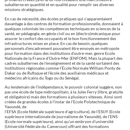
subalterne en quantité et en qualité pour remplir ses diverses
missions stratégiques.
En cas de nécessité, des écoles pratiques qui s’apparentaient
davantage à des centres de formation professionnelle, donnaient à
quelques colonisés les compétences techniques en sciences de la
santé, en pédagogie, en génie civil ou en (électro)mécanique pour
assurer le confort des occupants et le bon fonctionnement des
infrastructures mises en place. En cas de besoin, quelques
personnels d’encadrement pouvaient être envoyés en métropole
pour formation dans des institutions d’outre-mer, genre Ecole
Nationale de la France d’Outre-Mer (ENFOM). Mais la plupart des
cadres subalternes de l’enseignement et de la santé sortaient des
institutions régionales comme l’École Normale William Ponty de
Dakar ou de Rufisque et l’école des auxiliaires médicaux et
médecins africains du Togo ou du Sénégal.
Au lendemain de l’indépendance, le pouvoir colonial suggère, non
pas une école de type métropolitain, à la Jules Ferry (libre, gratuite
et obligatoire) mais des formations à plusieurs vitesses. Ainsi sont
créées de grandes écoles à l’instar de l’Ecole Polytechnique de
Yaoundé, de
l’EFSA (Ecole fédérale supérieure d’agriculture), de l’ESIJY (Ecole
supérieure internationale de journalisme de Yaoundé), de l’ENS
(Ecole normale supérieure), ainsi qu’un embryon d’université
(Université Fédérale du Cameroun) offrant des formations