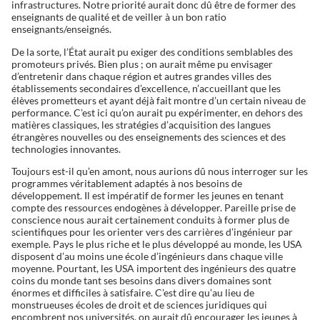
infrastructures. Notre priorité aurait donc dû être de former des
enseignants de qualité et de veiller à un bon ratio
enseignants/enseignés.
De la sorte, l’État aurait pu exiger des conditions semblables des
promoteurs privés. Bien plus ; on aurait même pu envisager
d’entretenir dans chaque région et autres grandes villes des
établissements secondaires d’excellence, n’accueillant que les
élèves prometteurs et ayant déjà fait montre d’un certain niveau de
performance. C’est ici qu’on aurait pu expérimenter, en dehors des
matières classiques, les stratégies d’acquisition des langues
étrangères nouvelles ou des enseignements des sciences et des
technologies innovantes.
Toujours est-il qu’en amont, nous aurions dû nous interroger sur les
programmes véritablement adaptés à nos besoins de
développement. Il est impératif de former les jeunes en tenant
compte des ressources endogènes à développer. Pareille prise de
conscience nous aurait certainement conduits à former plus de
scientifiques pour les orienter vers des carrières d’ingénieur par
exemple. Pays le plus riche et le plus développé au monde, les USA
disposent d’au moins une école d’ingénieurs dans chaque ville
moyenne. Pourtant, les USA importent des ingénieurs des quatre
coins du monde tant ses besoins dans divers domaines sont
énormes et difficiles à satisfaire. C’est dire qu’au lieu de
monstrueuses écoles de droit et de sciences juridiques qui
encombrent nos universités, on aurait dû encourager les jeunes à