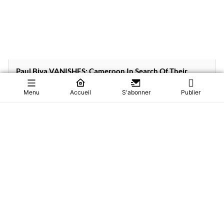
Paul Biya VANISHES: Cameroon In Search Of Their
President
Cameroon is holding its breath. President Paul Biya left for
Menu
Accueil
S'abonner
Publier
Europe in June—and after m...
Actualités
37
28/07/2026
0