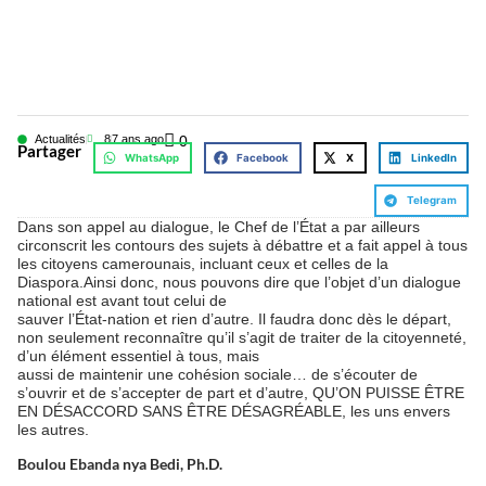
Actualités
8
7 ans ago
0
Partager
WhatsApp
Facebook
X
LinkedIn
Telegram
Dans son appel au dialogue, le Chef de l’État a par ailleurs
circonscrit les contours des sujets à débattre et a fait appel à tous
les citoyens camerounais, incluant ceux et celles de la
Diaspora.Ainsi donc, nous pouvons dire que l’objet d’un dialogue
national est avant tout celui de
sauver l’État-nation et rien d’autre. Il faudra donc dès le départ,
non seulement reconnaître qu’il s’agit de traiter de la citoyenneté,
d’un élément essentiel à tous, mais
aussi de maintenir une cohésion sociale… de s’écouter de
s’ouvrir et de s’accepter de part et d’autre, QU’ON PUISSE ÊTRE
EN DÉSACCORD SANS ÊTRE DÉSAGRÉABLE, les uns envers
les autres.
Boulou Ebanda nya Bedi, Ph.D.