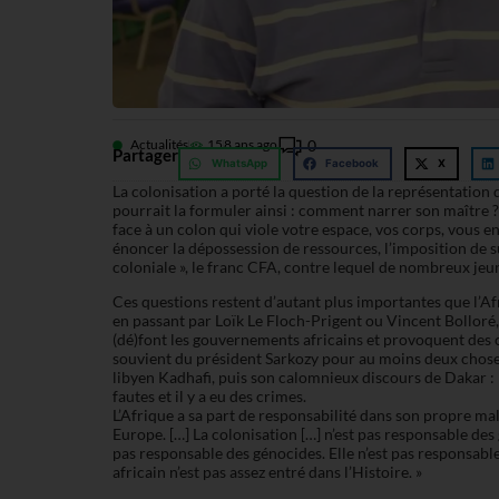
Actualités
15
8 ans ago
0
Partager
WhatsApp
Facebook
X
La colonisation a porté la question de la représentation d
pourrait la formuler ainsi : comment narrer son maître 
face à un colon qui viole votre espace, vos corps, vous 
énoncer la dépossession de ressources, l’imposition de s
coloniale », le franc CFA, contre lequel de nombreux jeun
Ces questions restent d’autant plus importantes que l’Afr
en passant par Loïk Le Floch-Prigent ou Vincent Bolloré,
(dé)font les gouvernements africains et provoquent des
souvient du président Sarkozy pour au moins deux choses
libyen Kadhafi, puis son calomnieux discours de Dakar : « J
fautes et il y a eu des crimes.
L’Afrique a sa part de responsabilité dans son propre ma
Europe. […] La colonisation […] n’est pas responsable des 
pas responsable des génocides. Elle n’est pas responsable
africain n’est pas assez entré dans l’Histoire. »