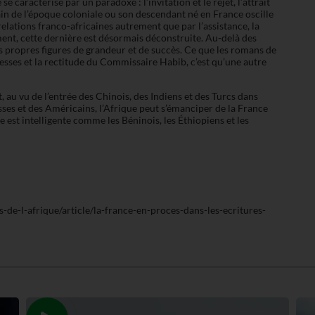
se caractérise par un paradoxe : l’invitation et le rejet, l’attrait
in de l’époque coloniale ou son descendant né en France oscille
elations franco-africaines autrement que par l’assistance, la
ment, cette dernière est désormais déconstruite. Au-delà des
es propres figures de grandeur et de succès. Ce que les romans de
sses et la rectitude du Commissaire Habib, c’est qu’une autre
t, au vu de l’entrée des Chinois, des Indiens et des Turcs dans
ses et des Américains, l’Afrique peut s’émanciper de la France
le est intelligente comme les Béninois, les Éthiopiens et les
ts-de-l-afrique/article/la-france-en-proces-dans-les-ecritures-