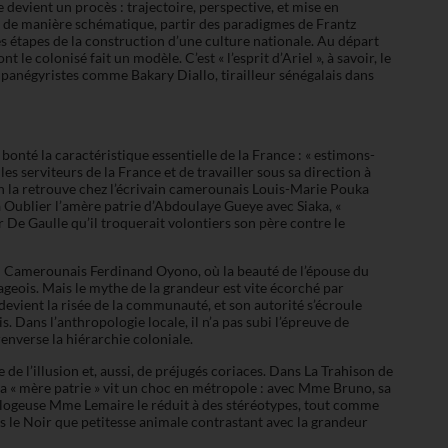
 devient un procès : trajectoire, perspective, et mise en
ut, de manière schématique, partir des paradigmes de Frantz
s étapes de la construction d’une culture nationale. Au départ
 le colonisé fait un modèle. C’est « l’esprit d’Ariel », à savoir, le
s panégyristes comme Bakary Diallo, tirailleur sénégalais dans
 bonté la caractéristique essentielle de la France : « estimons-
 serviteurs de la France et de travailler sous sa direction à
 on la retrouve chez l’écrivain camerounais Louis-Marie Pouka
’à Oublier l’amère patrie d’Abdoulaye Gueye avec Siaka, «
r De Gaulle qu’il troquerait volontiers son père contre le
du Camerounais Ferdinand Oyono, où la beauté de l’épouse du
eois. Mais le mythe de la grandeur est vite écorché par
devient la risée de la communauté, et son autorité s’écroule
. Dans l’anthropologie locale, il n’a pas subi l’épreuve de
renverse la hiérarchie coloniale.
de l’illusion et, aussi, de préjugés coriaces. Dans La Trahison de
 la « mère patrie » vit un choc en métropole : avec Mme Bruno, sa
a logeuse Mme Lemaire le réduit à des stéréotypes, tout comme
ans le Noir que petitesse animale contrastant avec la grandeur