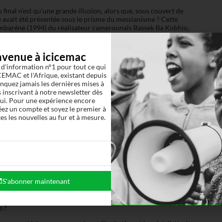
final n’est qu’une grande illusion, alors que, sous couvert de
 avait été présentée sous le prisme du messianisme ? Cette
ambaréné (1994) du réalisateur camerounais Bassek Ba Kobhio,
 film montre un homme soignant avec patience, mais qui est
 Sa « médecine » tropicale, sa musique, son rapport avec les Noirs,
mpériale, il se dit « le » docteur dans un village où il est «
nvenue à icicemac
, urologue, etc.
 d'information n°1 pour tout ce qui
EMAC et l'Afrique, existant depuis
quez jamais les dernières mises à
 inscrivant à notre newsletter dès
médiocre et douloureuse, produit les conditions de possibilité
ui. Pour une expérience encore
construite sur l’entretien de l’obscurité, et son expertise
éez un compte et soyez le premier à
re annonciatrice du coopérant aux compétences douteuses
es les nouvelles au fur et à mesure.
age récurrente au cinéma est celle de Français cruels et
usmane, c’est le traitement que lui infligent ses patrons qui
licaine, qui ponctue une large production culturelle, vient d’être
 dans Une saison en France (2018) au sujet du droit des
S'abonner maintenant
inistratif » des « immigrés » ? Où est la France de 1789 ? C’est
 de Marianne : « Était-il possible que la France se soit trahie ?
n pays libéré de l’Allemagne nazie grâce à une coalition anglo-
s ?