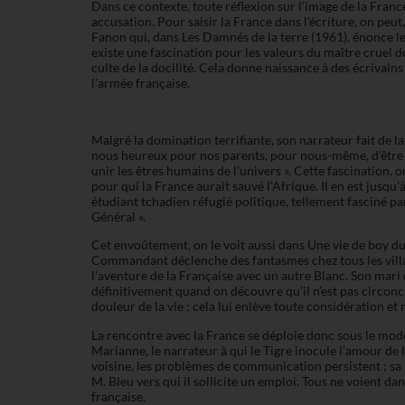
Dans ce contexte, toute réflexion sur l’image de la France
accusation. Pour saisir la France dans l’écriture, on pe
Fanon qui, dans Les Damnés de la terre (1961), énonce le
existe une fascination pour les valeurs du maître cruel dont
culte de la docilité. Cela donne naissance à des écrivain
l’armée française.
Malgré la domination terrifiante, son narrateur fait de la
nous heureux pour nos parents, pour nous-même, d’être les
unir les êtres humains de l’univers ». Cette fascination,
pour qui la France aurait sauvé l’Afrique. Il en est jusqu
étudiant tchadien réfugié politique, tellement fasciné pa
Général ».
Cet envoûtement, on le voit aussi dans Une vie de boy 
Commandant déclenche des fantasmes chez tous les villag
l’aventure de la Française avec un autre Blanc. Son mari 
définitivement quand on découvre qu’il n’est pas circoncis
douleur de la vie : cela lui enlève toute considération et 
La rencontre avec la France se déploie donc sous le mode 
Marianne, le narrateur à qui le Tigre inocule l’amour de
voisine, les problèmes de communication persistent ; s
M. Bleu vers qui il sollicite un emploi. Tous ne voient d
française.