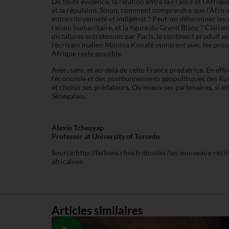
De toute évidence, la relation entre la France et l’Afrique 
et la répulsion. Sinon, comment comprendre que l’Africa
entre citoyenneté et indigénat ? Peut-on déterminer les r
raison humanitaire, et la figure du Grand Blanc ? Claire
dictatures entretenues par Paris, le continent produit s
l’écrivain malien Moussa Konaté montrent avec les proue
Afrique reste possible.
Avec, sans, et au-delà de cette France prédatrice. En effe
l’économie et des positionnements géopolitiques des Rus
et choisir ses prédateurs. Ou mieux ses partenaires, si el
Sénégalais.
Alexie Tcheuyap
Professor at University of Toronto
Source:http://fellows.rfiea.fr/dossier/les-nouveaux-reci
africaines
Articles similaires