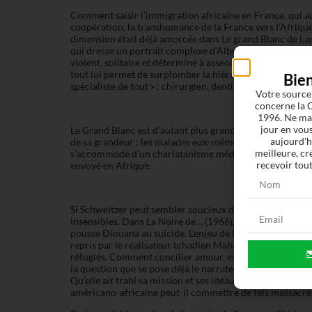
Comment saisir l’immigration africaine en France, qui au 
coopération, la transhumance de la France vers l’Afrique
dimension était déjà amorcée dans Le grand Blanc de L
qui dresse un portrait complexe d’Albert Schweitzer. Ce
violent, solitaire et déterminé à asseoir sa « grandeur ».
tout lui permet de surplomber la hiérarchie locale. Figure i
Bie
spécialiste de tout » : chirurgien, dentiste, traumatologue
Votre source
concerne la C
1996. Ne man
jour en vous
Le Grand Blanc est d’autant plus grand que sa médecine, 
aujourd'h
de sa grandeur : les malades eux-mêmes. Sa blancheur est 
meilleure, cr
s’accommode d’un charlatanisme médical. Il est la figu
recevoir tout
envoyé en Afrique.
Si Schweitzer peut sembler soucieux de ses malades, l’im
insensibles. Dans La Noire de… (1966), film de Sembène O
pousse Diouana au suicide. L’enjeu de l’hospitalité répub
repris par le réalisateur tchadien Mahamat Saleh-Haroun
réfugiés. Comment concilier amour, espoir et « destin adm
la question que se pose déjà le narrateur dans La Trahison
Qu’elle ait trahi sa mission et ses idéaux ? ». Pourquoi u
américano-africaine peut-il commettre de tels massacre