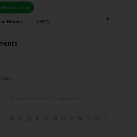
ttre un article
que-Monde
LIVE TV
ments
exion
{}
[+]