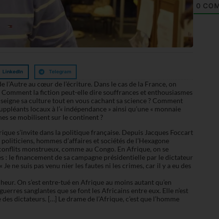
0
COM
LinkedIn
Telegram
e l’Autre au cœur de l’écriture. Dans le cas de la France, on
? Comment la fiction peut-elle dire souffrances et enthousiasmes
enseigne sa culture tout en vous cachant sa science ? Comment
uppléants locaux à l’« indépendance » ainsi qu’une « monnaie
es se mobilisent sur le continent ?
ique s’invite dans la politique française. Depuis Jacques Foccart
 politiciens, hommes d’affaires et sociétés de l’Hexagone
 conflits monstrueux, comme au Congo. En Afrique, on se
 : le financement de sa campagne présidentielle par le dictateur
e ne suis pas venu nier les fautes ni les crimes, car il y a eu des
lheur. On s’est entre-tué en Afrique au moins autant qu’en
guerres sanglantes que se font les Africains entre eux. Elle n’est
 des dictateurs. […] Le drame de l’Afrique, c’est que l’homme