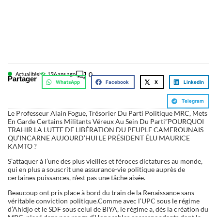
0
Actualités
15
6 ans ago
Partager
WhatsApp
Facebook
X
LinkedIn
Telegram
Le Professeur Alain Fogue, Trésorier Du Parti Politique MRC, Mets
En Garde Certains Militants Véreux Au Sein Du Parti”POURQUOI
TRAHIR LA LUTTE DE LIBÉRATION DU PEUPLE CAMEROUNAIS
QU’INCARNE AUJOURD’HUI LE PRÉSIDENT ÉLU MAURICE
KAMTO ?
S’attaquer à l’une des plus vieilles et féroces dictatures au monde,
qui en plus a souscrit une assurance-vie politique auprès de
certaines puissances, n’est pas une tâche aisée.
Beaucoup ont pris place à bord du train de la Renaissance sans
véritable conviction politique.Comme avec l’UPC sous le régime
d’Ahidjo et le SDF sous celui de BIYA, le régime a, dès la création du