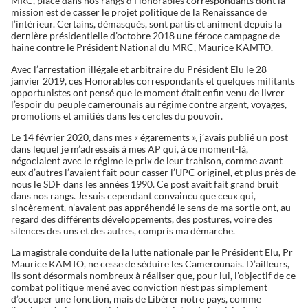
MRC, placé dans nos rangs d’Honorables correspondants dont la
mission est de casser le projet politique de la Renaissance de
l’intérieur. Certains, démasqués, sont partis et animent depuis la
dernière présidentielle d’octobre 2018 une féroce campagne de
haine contre le Président National du MRC, Maurice KAMTO.
Avec l’arrestation illégale et arbitraire du Président Elu le 28
janvier 2019, ces Honorables correspondants et quelques militants
opportunistes ont pensé que le moment était enfin venu de livrer
l’espoir du peuple camerounais au régime contre argent, voyages,
promotions et amitiés dans les cercles du pouvoir.
Le 14 février 2020, dans mes « égarements », j’avais publié un post
dans lequel je m’adressais à mes AP qui, à ce moment-là,
négociaient avec le régime le prix de leur trahison, comme avant
eux d’autres l’avaient fait pour casser l’UPC originel, et plus près de
nous le SDF dans les années 1990. Ce post avait fait grand bruit
dans nos rangs. Je suis cependant convaincu que ceux qui,
sincèrement, n’avaient pas appréhendé le sens de ma sortie ont, au
regard des différents développements, des postures, voire des
silences des uns et des autres, compris ma démarche.
La magistrale conduite de la lutte nationale par le Président Elu, Pr
Maurice KAMTO, ne cesse de séduire les Camerounais. D’ailleurs,
ils sont désormais nombreux à réaliser que, pour lui, l’objectif de ce
combat politique mené avec conviction n’est pas simplement
d’occuper une fonction, mais de Libérer notre pays, comme