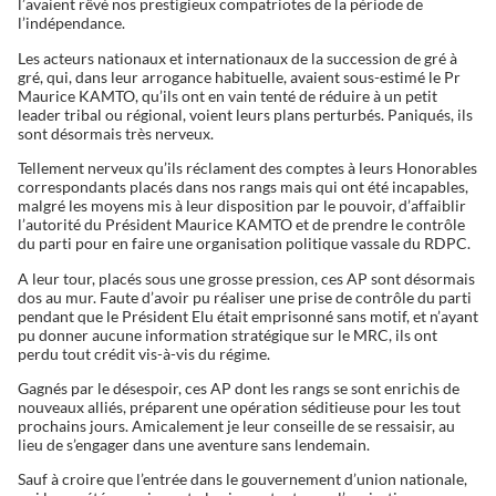
l’avaient rêvé nos prestigieux compatriotes de la période de
l’indépendance.
Les acteurs nationaux et internationaux de la succession de gré à
gré, qui, dans leur arrogance habituelle, avaient sous-estimé le Pr
Maurice KAMTO, qu’ils ont en vain tenté de réduire à un petit
leader tribal ou régional, voient leurs plans perturbés. Paniqués, ils
sont désormais très nerveux.
Tellement nerveux qu’ils réclament des comptes à leurs Honorables
correspondants placés dans nos rangs mais qui ont été incapables,
malgré les moyens mis à leur disposition par le pouvoir, d’affaiblir
l’autorité du Président Maurice KAMTO et de prendre le contrôle
du parti pour en faire une organisation politique vassale du RDPC.
A leur tour, placés sous une grosse pression, ces AP sont désormais
dos au mur. Faute d’avoir pu réaliser une prise de contrôle du parti
pendant que le Président Elu était emprisonné sans motif, et n’ayant
pu donner aucune information stratégique sur le MRC, ils ont
perdu tout crédit vis-à-vis du régime.
Gagnés par le désespoir, ces AP dont les rangs se sont enrichis de
nouveaux alliés, préparent une opération séditieuse pour les tout
prochains jours. Amicalement je leur conseille de se ressaisir, au
lieu de s’engager dans une aventure sans lendemain.
Sauf à croire que l’entrée dans le gouvernement d’union nationale,