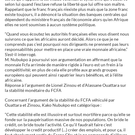
selon lui quand l’esclave refuse la liberté que lui offre son maître.
Rappelant que le franc français n’existe plus mais que la zone franc
existe toujours, il a dénoncé la situation des banques centrales qui
dépendent du ministère français de l’économie alors qu’en Afrique
elles ne sont soumises à aucun système politique.
“Quand vous écoutez les autorités françaises elles vous disent nous
suivrons ce que les africains auront décidé. Alors ce que je ne
comprends pas c’est pourquoi nos dirigeants ne prennent pas leurs
responsabilités pour mettre en place une vraie monnaie africaine.”
S’est-il interrogé.
M. Nubukpo à poursuivi son argumentation en affirmant que la
monnaie Fcfa arrimée de manière rigide à l’euro est un frein à la
compétitivité; en plus de cela elle profite aux grands groupes
européens qui peuvent ainsi rapatrier leurs bénéfices, et à l’élite
africaine.
Réponse à l’argument de Lionel Zinsou et d’Alassane Ouattara sur
la stabilité monétaire du FCFA
Concernant l’argument de la stabilité du FCFA véhiculé par
Ouattara et Zinsou, Kako Nubukpo est catégorique :
“Cette stabilité elle est illusoire et surtout mortifère parce qu’elle se
fonde sur la paupérisation massive de nos populations. On bride le
crédit, on bride toute l’activité. Ce qu’il faudrait faire c’est
développer le credit productif (…) créer des emplois, et pour ça, il
faut absolument sortir du Franc Cfa; et je ne comprends d’ailleurs