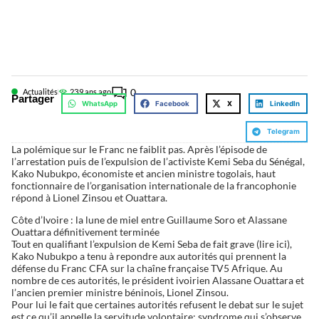
0
Actualités
23
9 ans ago
Partager
WhatsApp
Facebook
X
LinkedIn
Telegram
La polémique sur le Franc ne faiblit pas. Après l’épisode de
l’arrestation puis de l’expulsion de l’activiste Kemi Seba du Sénégal,
Kako Nubukpo, économiste et ancien ministre togolais, haut
fonctionnaire de l’organisation internationale de la francophonie
répond à Lionel Zinsou et Ouattara.
Côte d’Ivoire : la lune de miel entre Guillaume Soro et Alassane
Ouattara définitivement terminée
Tout en qualifiant l’expulsion de Kemi Seba de fait grave (lire ici),
Kako Nubukpo a tenu à repondre aux autorités qui prennent la
défense du Franc CFA sur la chaîne française TV5 Afrique. Au
nombre de ces autorités, le président ivoirien Alassane Ouattara et
l’ancien premier ministre béninois, Lionel Zinsou.
Pour lui le fait que certaines autorités refusent le debat sur le sujet
est ce qu’il appelle la servitude volontaire: syndrome qui s’observe