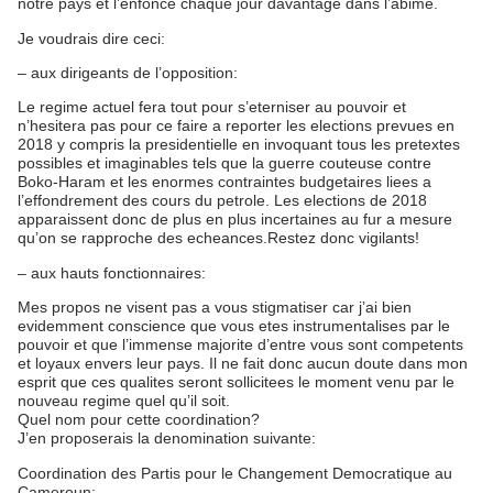
notre pays et l’enfonce chaque jour davantage dans l’abime.
Je voudrais dire ceci:
– aux dirigeants de l’opposition:
Le regime actuel fera tout pour s’eterniser au pouvoir et
n’hesitera pas pour ce faire a reporter les elections prevues en
2018 y compris la presidentielle en invoquant tous les pretextes
possibles et imaginables tels que la guerre couteuse contre
Boko-Haram et les enormes contraintes budgetaires liees a
l’effondrement des cours du petrole. Les elections de 2018
apparaissent donc de plus en plus incertaines au fur a mesure
qu’on se rapproche des echeances.Restez donc vigilants!
– aux hauts fonctionnaires:
Mes propos ne visent pas a vous stigmatiser car j’ai bien
evidemment conscience que vous etes instrumentalises par le
pouvoir et que l’immense majorite d’entre vous sont competents
et loyaux envers leur pays. Il ne fait donc aucun doute dans mon
esprit que ces qualites seront sollicitees le moment venu par le
nouveau regime quel qu’il soit.
Quel nom pour cette coordination?
J’en proposerais la denomination suivante:
Coordination des Partis pour le Changement Democratique au
Cameroun: