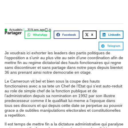
Actualités
31
9 ans ago
0
Partager
WhatsApp
Facebook
X
LinkedIn
Telegram
Je voudrais ici exhorter les leaders des partis politiques de
l’opposition a s’unir au plus vite au sein d’une coordination afin de
mettre fin au regime dictatorial des hauts fonctionaires qui regne
sans discontinuer et sans partage dans notre pays depuis bientot
36 ans prenant ainsi notre democratie en otage.
Le Cameroun vit bel et bien sous la coupe des hauts
fonctionaires avec a sa tete un Chef de l’Etat qui s’est auto-reduit
au role de simple chef de la fonction publique et de
l’administration depuis sa nomination en 1992 par son illustre
predecesseur comme il le qualifiait lui-meme a l’epoque dans
tous ses discours et qui depuis cette date se perpetue au pouvoir
grace a de subtiles manipulations electorales et constitutionelles
a repetition.
Il est temps de mettre fin a la dictature administrative qui paralyse