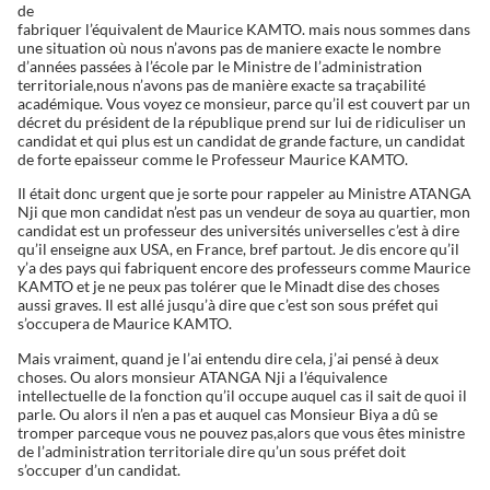
de
fabriquer l’équivalent de Maurice KAMTO. mais nous sommes dans
une situation où nous n’avons pas de maniere exacte le nombre
d’années passées à l’école par le Ministre de l’administration
territoriale,nous n’avons pas de manière exacte sa traçabilité
académique. Vous voyez ce monsieur, parce qu’il est couvert par un
décret du président de la république prend sur lui de ridiculiser un
candidat et qui plus est un candidat de grande facture, un candidat
de forte epaisseur comme le Professeur Maurice KAMTO.
Il était donc urgent que je sorte pour rappeler au Ministre ATANGA
Nji que mon candidat n’est pas un vendeur de soya au quartier, mon
candidat est un professeur des universités universelles c’est à dire
qu’il enseigne aux USA, en France, bref partout. Je dis encore qu’il
y’a des pays qui fabriquent encore des professeurs comme Maurice
KAMTO et je ne peux pas tolérer que le Minadt dise des choses
aussi graves. Il est allé jusqu’à dire que c’est son sous préfet qui
s’occupera de Maurice KAMTO.
Mais vraiment, quand je l’ai entendu dire cela, j’ai pensé à deux
choses. Ou alors monsieur ATANGA Nji a l’équivalence
intellectuelle de la fonction qu’il occupe auquel cas il sait de quoi il
parle. Ou alors il n’en a pas et auquel cas Monsieur Biya a dû se
tromper parceque vous ne pouvez pas,alors que vous êtes ministre
de l’administration territoriale dire qu’un sous préfet doit
s’occuper d’un candidat.