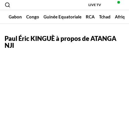
LIVE TV
un
Gabon
Congo
Guinée Equatoriale
RCA
Tchad
Afriqu
Paul Éric KINGUÈ à propos de ATANGA
NJI