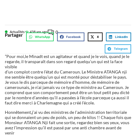
0
Actualités
43
8 ans ago
Partager
WhatsApp
Facebook
X
LinkedIn
Telegram
”Pour moi,le Minadt est un agitateur et quand je le vois, quand je le
regarde, il transparaît dans son regard quelqu’un qui est la face
visible
d’un complot contre l’état du Cameroun. Le Ministre ATANGA nji
me semble être quelqu’un qui est monté pour déstabiliser le pays.
Je vous le dis parceque de mémoire d’homme, de mémoire de
camerounais, je n’ai jamais vu ce type de ministre au Cameroun. Je
comprend que son comportement peut être un tout petit peu dicté
par le nombre d’années qu’il a passées à l’école parceque ça aussi il
faut dire merci à Charlemagne qui a créé l’école.
Honnêtement,j’ai vu des ministres de l’administration territoriale
qui se donnaient un peu de poids, un peu de kilos !! Chaque fois que
Monsieur ATANGA Nji fait une sortie, regardez bien ses yeux, vous
avez l’impression qu’il est passé par une anti chambre avant de
venir