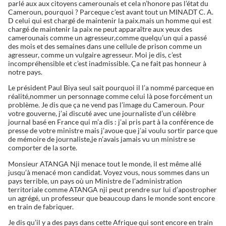
parlé aux aux citoyens camerounais et cela n’honore pas l’état du
Cameroun, pourquoi ? Parceque c’est avant tout un MINADT C. A.
D celui qui est chargé de maintenir la paix.mais un homme qui est
chargé de maintenir la paix ne peut apparaître aux yeux des
camerounais comme un agresseur,comme quelqu’un qui a passé
des mois et des semaines dans une cellule de prison comme un
agresseur, comme un vulgaire agresseur. Moi je dis, c’est
incompréhensible et c’est inadmissible. Ça ne fait pas honneur à
notre pays.
Le président Paul Biya seul sait pourquoi il l’a nommé parceque en
réalité,nommer un personnage comme celui là pose forcément un
problème. Je dis que ça ne vend pas l’image du Cameroun. Pour
votre gouverne, j’ai discuté avec une journaliste d’un célèbre
journal basé en France qui m’a dis : j’ai pris part à la conférence de
presse de votre ministre mais j’avoue que j’ai voulu sortir parce que
de mémoire de journaliste,je n’avais jamais vu un ministre se
comporter de la sorte.
Monsieur ATANGA Nji menace tout le monde, il est même allé
jusqu’à menacé mon candidat. Voyez vous, nous sommes dans un
pays terrible, un pays où un Ministre de l’administration
territoriale comme ATANGA nji peut prendre sur lui d’apostropher
un agrégé, un professeur que beaucoup dans le monde sont encore
en train de fabriquer.
Je dis qu’il y a des pays dans cette Afrique qui sont encore en train