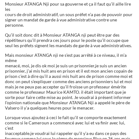
Monsieur ATANGA Nji pour sa gouverne et ça il faut qu’il aille lire
les
cours de droit administratif, un sous préfet n’a pas de pouvoir pour
signer un mandat de garde à vue administrative contre une
personne.
Qu’il soit donc dit à Monsieur ATANGA nji peut être par des
répétiteurs qu’il prendra ces jours pour le poste qu’il occupe que
seul les préfets signent les mandats de garde à vue administratives.
Mais monsieur ATANGA nji ne s’est pas arrêté à ce niveau, il m’a
même
menacé, moi, je dis ok moi je suis un prisonnier,je suis un ancien
prisonnier, j’ai mis huit ans en prison et il est mon ancien copain de
prison c’est à dire qu’il a aussi mis huit ans de prison comme moi et
donc on peut s’expliquer comme des anciens prisonniers lui et moi
mais je ne peux pas accepter qu’il froisse un professeur émérite
comme le professeur Maurice KAMTO. il était important que je
sorte pour faire cette mise au point. Je voudrai à présent informer
l’opinion nationale que Monsieur ATANGA Nji a appelé le père de
Valsero il y’a quelques heures pour le menacer.
Lorsque vous ajoutez à ceci le fait qu’il se comporte exactement
comme si le Cameroun a commencé avec lui et va finir avec lui,
c’est
inacceptable.je voudrai lui rappeler qu’il y’a eu dans ce pays des
fougeux comme lui sous le règne de monsieur Biya en 36 ans mais