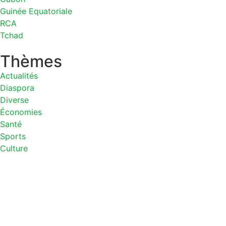
Guinée Equatoriale
RCA
Tchad
Thèmes
Actualités
Diaspora
Diverse
Économies
Santé
Sports
Culture
Sujets
guinee
1
Kadhafi
1
air craff
1
Bamenda
1
Messi
1
dictature
1
The
Les vérités d’icicemac
22
Peter Tieh Nde
1
weapon
1
Johnny 