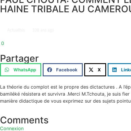
HAINE TRIBALE AU CAMERO
Actualités
10
8 ans ago
0
Partager
WhatsApp
Facebook
X
Link
La théorie du complot est le propre des dictactures . A l’ép
bamiléké résistera et survivra .Merci M.Tchouta, je suis fie
manière didactique de vous exprimez sur des sujets pointus
Comments
Connexion