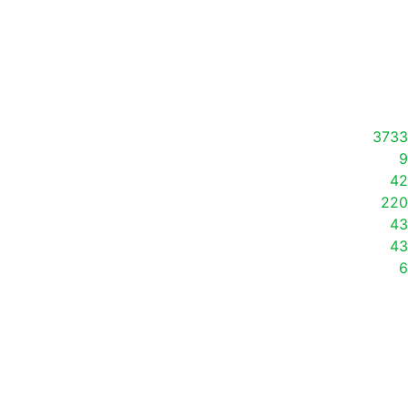
3733
9
42
220
43
43
6
we
1
guinée-équatoriale
1
syrian
1
syrie
1
la
1
eseka
1