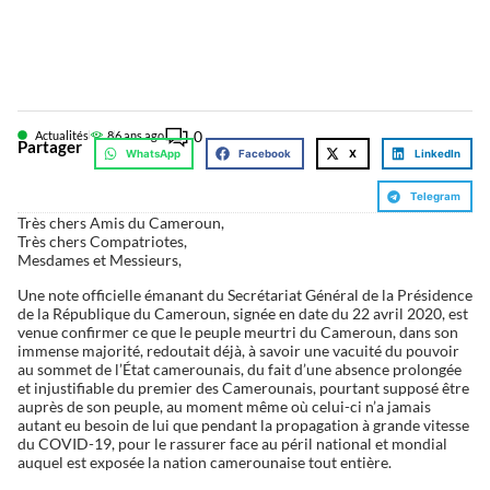
0
Actualités
8
6 ans ago
Partager
WhatsApp
Facebook
X
LinkedIn
Telegram
Très chers Amis du Cameroun,
Très chers Compatriotes,
Mesdames et Messieurs,
Une note officielle émanant du Secrétariat Général de la Présidence
de la République du Cameroun, signée en date du 22 avril 2020, est
venue confirmer ce que le peuple meurtri du Cameroun, dans son
immense majorité, redoutait déjà, à savoir une vacuité du pouvoir
au sommet de l’État camerounais, du fait d’une absence prolongée
et injustifiable du premier des Camerounais, pourtant supposé être
auprès de son peuple, au moment même où celui-ci n’a jamais
autant eu besoin de lui que pendant la propagation à grande vitesse
du COVID-19, pour le rassurer face au péril national et mondial
auquel est exposée la nation camerounaise tout entière.