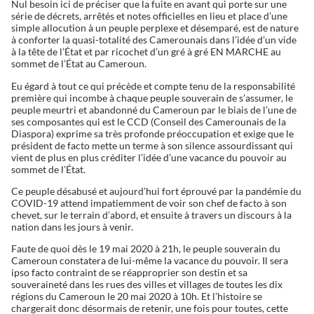
Nul besoin ici de préciser que la fuite en avant qui porte sur une
série de décrets, arrêtés et notes officielles en lieu et place d’une
simple allocution à un peuple perplexe et désemparé, est de nature
à conforter la quasi-totalité des Camerounais dans l’idée d’un vide
à la tête de l’État et par ricochet d’un gré à gré EN MARCHE au
sommet de l’État au Cameroun.
Eu égard à tout ce qui précède et compte tenu de la responsabilité
première qui incombe à chaque peuple souverain de s’assumer, le
peuple meurtri et abandonné du Cameroun par le biais de l’une de
ses composantes qui est le CCD (Conseil des Camerounais de la
Diaspora) exprime sa très profonde préoccupation et exige que le
président de facto mette un terme à son silence assourdissant qui
vient de plus en plus créditer l’idée d’une vacance du pouvoir au
sommet de l’État.
Ce peuple désabusé et aujourd’hui fort éprouvé par la pandémie du
COVID-19 attend impatiemment de voir son chef de facto à son
chevet, sur le terrain d’abord, et ensuite à travers un discours à la
nation dans les jours à venir.
Faute de quoi dès le 19 mai 2020 à 21h, le peuple souverain du
Cameroun constatera de lui-même la vacance du pouvoir. Il sera
ipso facto contraint de se réapproprier son destin et sa
souveraineté dans les rues des villes et villages de toutes les dix
régions du Cameroun le 20 mai 2020 à 10h. Et l’histoire se
chargerait donc désormais de retenir, une fois pour toutes, cette