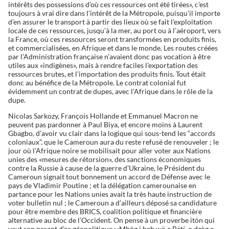
intérêts des possessions d’où ces ressources ont été tirées», c’est
toujours à vrai dire dans l’intérêt de la Métropole, puisqu’il importe
d’en assurer le transport à partir des lieux où se fait l’exploitation
locale de ces ressources, jusqu’à la mer, au port ou à l’aéroport, vers
la France, où ces ressources seront transformées en produits finis,
et commercialisées, en Afrique et dans le monde. Les routes créées
par l’Administration française n’avaient donc pas vocation à être
utiles aux «indigènes», mais à rendre faciles l’exportation des
ressources brutes, et l’importation des produits finis. Tout était
donc au bénéfice de la Métropole. Le contrat colonial fut
évidemment un contrat de dupes, avec l’Afrique dans le rôle de la
dupe.
Nicolas Sarkozy, François Hollande et Emmanuel Macron ne
peuvent pas pardonner à Paul Biya, et encore moins à Laurent
Gbagbo, d’avoir vu clair dans la logique qui sous-tend les “accords
coloniaux”, que le Cameroun aura du reste refusé de renouveler ; le
jour où l’Afrique noire se mobilisait pour aller voter aux Nations
unies des «mesures de rétorsion», des sanctions économiques
contre la Russie à cause de la guerre d’Ukraine, le Président du
Cameroun signait tout bonnement un accord de Défense avec le
pays de Vladimir Poutine ; et la délégation camerounaise en
partance pour les Nations unies avait la très haute instruction de
voter bulletin nul ; le Cameroun a d’ailleurs déposé sa candidature
pour être membre des BRICS, coalition politique et financière
alternative au bloc de l’Occident. On pense à un proverbe itón qui
vaut son pesant d’or géopolitique :«Mbóg i beb wö e Bëtí, o dzòg e