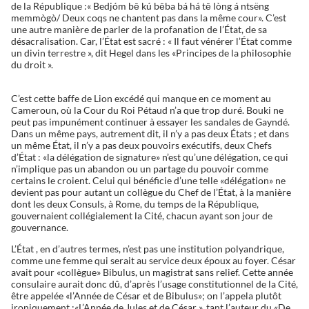
de la République :« Bedjóm bē kú bēba bá há tē lòng á ntsëng
memmògò/ Deux coqs ne chantent pas dans la même cour». C’est
une autre manière de parler de la profanation de l’État, de sa
désacralisation. Car, l’État est sacré : « Il faut vénérer l’État comme
un divin terrestre », dit Hegel dans les «Principes de la philosophie
du droit ».
C’est cette baffe de Lion excédé qui manque en ce moment au
Cameroun, où la Cour du Roi Pétaud n’a que trop duré. Bouki ne
peut pas impunément continuer à essayer les sandales de Gayndé.
Dans un même pays, autrement dit, il n’y a pas deux États ; et dans
un même État, il n’y a pas deux pouvoirs exécutifs, deux Chefs
d’État : «la délégation de signature» n’est qu’une délégation, ce qui
n’implique pas un abandon ou un partage du pouvoir comme
certains le croient. Celui qui bénéficie d’une telle «délégation» ne
devient pas pour autant un collègue du Chef de l’État, à la manière
dont les deux Consuls, à Rome, du temps de la République,
gouvernaient collégialement la Cité, chacun ayant son jour de
gouvernance.
L’État , en d’autres termes, n’est pas une institution polyandrique,
comme une femme qui serait au service deux époux au foyer. César
avait pour «collègue» Bibulus, un magistrat sans relief. Cette année
consulaire aurait donc dû, d’après l’usage constitutionnel de la Cité,
être appelée «l’Année de César et de Bibulus»; on l’appela plutôt
ironiquement :«L’Année de Jules et de César », tant l’auteur du «De