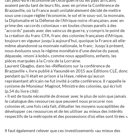
fait peut-être l’économie de cette guerre où les pays africains
avaient perdu tant de leurs fils, avec en prime la Conférence de
Brazzaville, où la France avait unilatéralement décidé de mettre
sous une coupe réglée l’économie, le sol et le sous-sol, la monnaie,
la Diplomatie et la Défense de l’Afrique noire «française», avec en
prime des «accords coloniaux » en toutes choses pareils à des
“accords” passés avec des vaincus de guerre, y compris le point de
la création du franc CFA, franc des colonies françaises d’Afrique,
toujours en vigueur jusqu’à aujourd’hui, quoique la France ait elle-
même abandonné sa monnaie nationale, le franc. Jusqu’à présent,
nous évoluons sous le régime monétaire d’une devise du passé,
dépassée, «moní à kobó», comme nous appellions, enfants, les
pièces marquées à la Croix de la Lorraine.
Laurent Gbagbo, dans les «Réflexions sur la conférence de
Brazzaville », livre publié à Yaoundé en 2015 aux Éditions CLÉ, donc
pendant qu’il était en prison à la Haye, relève qu’aucun
représentant africain ne fut invité à cette conférence. Il rappelle le
cynisme de Monsieur Maginot, Ministre des colonies, qui écrivit
(p.54 du livre cité):
« Il est de toute nécessité de dresser avec le plus de soin que jamais
le catalogue des ressources que peuvent nous procurer nos
colonies et, une fois cela fait, d’étudier les moyens susceptibles de
développer ces ressources et de les utiliser au mieux des intérêts
respectifs de la métropole et des possessions d’où elles sont tirées ».
Il faut également relever que ces investissements «au mieux des