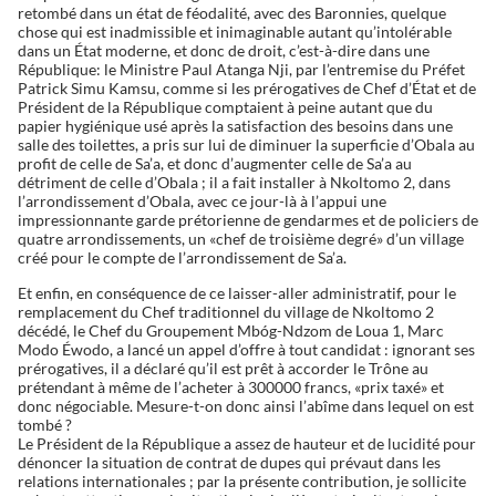
retombé dans un état de féodalité, avec des Baronnies, quelque
chose qui est inadmissible et inimaginable autant qu’intolérable
dans un État moderne, et donc de droit, c’est-à-dire dans une
République: le Ministre Paul Atanga Nji, par l’entremise du Préfet
Patrick Simu Kamsu, comme si les prérogatives de Chef d’État et de
Président de la République comptaient à peine autant que du
papier hygiénique usé après la satisfaction des besoins dans une
salle des toilettes, a pris sur lui de diminuer la superficie d’Obala au
profit de celle de Sa’a, et donc d’augmenter celle de Sa’a au
détriment de celle d’Obala ; il a fait installer à Nkoltomo 2, dans
l’arrondissement d’Obala, avec ce jour-là à l’appui une
impressionnante garde prétorienne de gendarmes et de policiers de
quatre arrondissements, un «chef de troisième degré» d’un village
créé pour le compte de l’arrondissement de Sa’a.
Et enfin, en conséquence de ce laisser-aller administratif, pour le
remplacement du Chef traditionnel du village de Nkoltomo 2
décédé, le Chef du Groupement Mbóg-Ndzom de Loua 1, Marc
Modo Éwodo, a lancé un appel d’offre à tout candidat : ignorant ses
prérogatives, il a déclaré qu’il est prêt à accorder le Trône au
prétendant à même de l’acheter à 300000 francs, «prix taxé» et
donc négociable. Mesure-t-on donc ainsi l’abîme dans lequel on est
tombé ?
Le Président de la République a assez de hauteur et de lucidité pour
dénoncer la situation de contrat de dupes qui prévaut dans les
relations internationales ; par la présente contribution, je sollicite