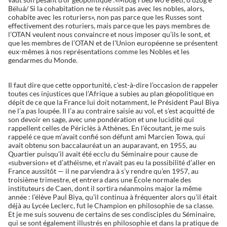
Bëluá/ Si la cohabitation ne te réussit pas avec les nobles, alors,
cohabite avec les roturiers», non pas parce que les Russes sont
effectivement des roturiers, mais parce que les pays membres de
l’OTAN veulent nous convaincre et nous imposer qu’ils le sont, et
que les membres de l’OTAN et de l’Union européenne se présentent
eux-mêmes à nos représentations comme les Nobles et les
gendarmes du Monde.
Il faut dire que cette opportunité, c’est-à-dire l’occasion de rappeler
toutes ces injustices que l’Afrique a subies au plan géopolitique en
dépit de ce que la France lui doit notamment, le Président Paul Biya
ne l’a pas loupée. Il l’a au contraire saisie au vol, et s’est acquitté de
son devoir en sage, avec une pondération et une lucidité qui
rappellent celles de Périclès à Athènes. En l’écoutant, je me suis
rappelé ce que m’avait confié son défunt ami Marcien Towa, qui
avait obtenu son baccalauréat un an auparavant, en 1955, au
Quartier puisqu’il avait été ecclu du Séminaire pour cause de
«subversion» et d’athéisme, et n’avait pas eu la possibilité d’aller en
France aussitôt — il ne parviendra à s’y rendre qu’en 1957, au
troisième trimestre, et entrera dans une École normale des
instituteurs de Caen, dont il sortira néanmoins major la même
année : l’élève Paul Biya, qu’il continua à fréquenter alors qu’il était
déjà au Lycée Leclerc, fut le Champion en philosophie de sa classe.
Et je me suis souvenu de certains de ses condisciples du Séminaire,
qui se sont également illustrés en philosophie et dans la pratique de