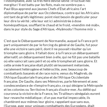
l’indomptable, avec sa très fière devise latine :«Fluctuat nec
mergitur/ Il est battu par les flots, mais ne sombre pas ».
Paul Biya apprend aux jeunes Chefs d’État africains l’art
diplomatique de parler aux Occidentaux, contre qui les Africains
ont tant de griefs légitimes: point n’est besoin de gesticuler pour
leur dire la vérité ; elle leur est ici administrée à dose
homéopathique, soufflant le chaud et le froid, «mendím mē máb»,
dans le pur style du Sage d’Afrique, «Nyãmodo/ l’homme mûr ».
C’est que le Débarquement de Normandie, auquel la France prit
part uniquement de par le forcing du général de Gaulle, fut pour
elle une victoire sans péril, dont il ne pouvait résulter qu’un
triomphe sans gloire. Il fallait donc à la France un débarquement
alternatif, un débarquement bien à elle, qui ne fût pas une bataille
où elle vaincrait sans péril et où elle triompherait sans gloire. Et
cette armée française était plutôt sérieusement mélanisée,
racialement hétérogène et hétéroclite, avec beaucoup de
combattants basanés et de race noire, venus du Maghreb, de
l’Afrique Équatoriale française et de l’Afrique Occidentale
française. De Gaulle, dans ses Mémoires, parle fièrement et avec
condescendance de «l’empire français», ce qui désigne la Métropole
et les colonies ou Territoires français d’outre-mer. Au défilé qui
couronna la victoire de la France, les Tirailleurs sénégalais eurent
leur revanche médiatique ; d’un pas martial impeccable, ils
chantèrent eux-mêmes leur gloire, rappelant que sans eux,
l’Europe, avec pour uniques combattants des Européens, était