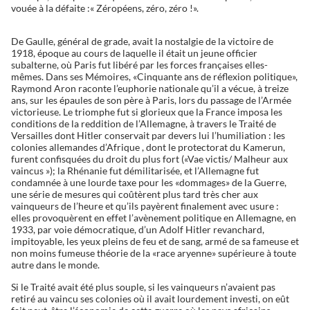
vouée à la défaite :« Zéropéens, zéro, zéro !».
De Gaulle, général de grade, avait la nostalgie de la victoire de
1918, époque au cours de laquelle il était un jeune officier
subalterne, où Paris fut libéré par les forces françaises elles-
mêmes. Dans ses Mémoires, «Cinquante ans de réflexion politique»,
Raymond Aron raconte l’euphorie nationale qu’il a vécue, à treize
ans, sur les épaules de son père à Paris, lors du passage de l’Armée
victorieuse. Le triomphe fut si glorieux que la France imposa les
conditions de la reddition de l’Allemagne, à travers le Traité de
Versailles dont Hitler conservait par devers lui l’humiliation : les
colonies allemandes d’Afrique , dont le protectorat du Kamerun,
furent confisquées du droit du plus fort («Vae victis/ Malheur aux
vaincus »); la Rhénanie fut démilitarisée, et l’Allemagne fut
condamnée à une lourde taxe pour les «dommages» de la Guerre,
une série de mesures qui coûtèrent plus tard très cher aux
vainqueurs de l’heure et qu’ils payèrent finalement avec usure :
elles provoquèrent en effet l’avènement politique en Allemagne, en
1933, par voie démocratique, d’un Adolf Hitler revanchard,
impitoyable, les yeux pleins de feu et de sang, armé de sa fameuse et
non moins fumeuse théorie de la «race aryenne» supérieure à toute
autre dans le monde.
Si le Traité avait été plus souple, si les vainqueurs n’avaient pas
retiré au vaincu ses colonies où il avait lourdement investi, on eût