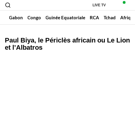
LIVE TV
un
Gabon
Congo
Guinée Equatoriale
RCA
Tchad
Afriqu
Paul Biya, le Périclès africain ou Le Lion
et l’Albatros