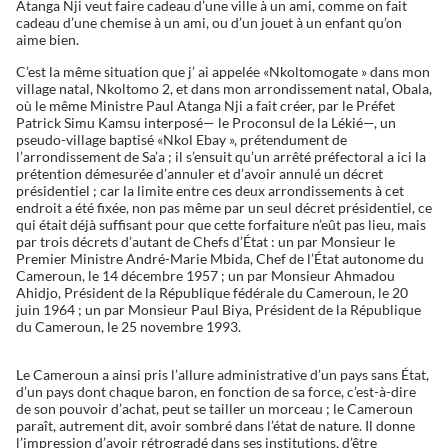
Atanga Nji veut faire cadeau d’une ville à un ami, comme on fait
cadeau d’une chemise à un ami, ou d’un jouet à un enfant qu’on
aime bien.
C’est la même situation que j’ ai appelée «Nkoltomogate » dans mon
village natal, Nkoltomo 2, et dans mon arrondissement natal, Obala,
où le même Ministre Paul Atanga Nji a fait créer, par le Préfet
Patrick Simu Kamsu interposé— le Proconsul de la Lékié—, un
pseudo-village baptisé «Nkol Ebay », prétendument de
l’arrondissement de Sa’a ; il s’ensuit qu’un arrêté préfectoral a ici la
prétention démesurée d’annuler et d’avoir annulé un décret
présidentiel ; car la limite entre ces deux arrondissements à cet
endroit a été fixée, non pas même par un seul décret présidentiel, ce
qui était déjà suffisant pour que cette forfaiture n’eût pas lieu, mais
par trois décrets d’autant de Chefs d’État : un par Monsieur le
Premier Ministre André-Marie Mbida, Chef de l’État autonome du
Cameroun, le 14 décembre 1957 ; un par Monsieur Ahmadou
Ahidjo, Président de la République fédérale du Cameroun, le 20
juin 1964 ; un par Monsieur Paul Biya, Président de la République
du Cameroun, le 25 novembre 1993.
Le Cameroun a ainsi pris l’allure administrative d’un pays sans État,
d’un pays dont chaque baron, en fonction de sa force, c’est-à-dire
de son pouvoir d’achat, peut se tailler un morceau ; le Cameroun
paraît, autrement dit, avoir sombré dans l’état de nature. Il donne
l’impression d’avoir rétrogradé dans ses institutions, d’être