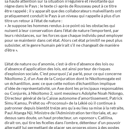
sa haute attention sur la situation irrégulière et révoltante qui
règne dans le Pays ; le texte ci-après de Rousseau peut à ce titre
être rappelé ; il y apparaît que des collaborateurs malveillants ont
pratiquement conduit le Pays à un niveau qui rappelle à plus d’un
titre un retour à l’état de nature :
« Je suppose les hommes rendus à ce point où les obstacles qui
nuisent à leur conservation dans l’état de nature l’emportent, par
leurs résistances, sur les forces que chaque individu peut employer
pour se maintenir dans cet état. Alors cet état primitif ne peut plus
subsister, et le genre humain périrait s’il ne changeait de manière
d’être ».
L’état de nature ou d’anomie, c’est-à-dire d’absence des lois ou
d’absence d’application des lois, est ainsi porteur de risques
d’explosion sociale. C’est pourquoi j’ai parlé, pour ce qui concerne
Nkoltomo 2, d’un Axe de la Conjuration dont le Nkoltomogate est
un échantillon, avec ce que cette notion d’échantillon implique
d’idée de représentativité, un Axe dont les principaux responsables
ou Conjurés, à Nkoltomo 2, sont messieurs Adolphe Noah Ndongo,
Directeur général de la Caisse autonome d’amortissement, Patrick
Simu Kamsu, Préfet ou «Proconsul» de la Lékié où il continue à
patronner depuis bientôt treize ans qu’a eu lieu sa mise à la retraite,
Paul Atanga Nji, Ministre de l’Administration territoriale, et, au-
dessus sans doute, un haut protecteur, un «sponsor», Catilina,
dirait-on, qui tire les ficelles dans l’ombre, détenteur d’un pouvoir
alternatif lui permettant de placer ses propres pions à des postes