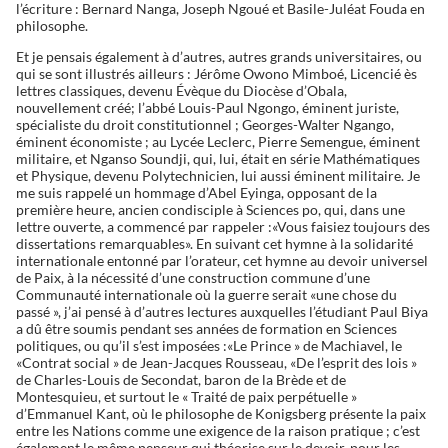
l’écriture : Bernard Nanga, Joseph Ngoué et Basile-Juléat Fouda en
philosophe.
Et je pensais également à d’autres, autres grands universitaires, ou
qui se sont illustrés ailleurs : Jérôme Owono Mimboé, Licencié ès
lettres classiques, devenu Évèque du Diocèse d’Obala,
nouvellement créé; l’abbé Louis-Paul Ngongo, éminent juriste,
spécialiste du droit constitutionnel ; Georges-Walter Ngango,
éminent économiste ; au Lycée Leclerc, Pierre Semengue, éminent
militaire, et Nganso Soundji, qui, lui, était en série Mathématiques
et Physique, devenu Polytechnicien, lui aussi éminent militaire. Je
me suis rappelé un hommage d’Abel Eyinga, opposant de la
première heure, ancien condisciple à Sciences po, qui, dans une
lettre ouverte, a commencé par rappeler :«Vous faisiez toujours des
dissertations remarquables». En suivant cet hymne à la solidarité
internationale entonné par l’orateur, cet hymne au devoir universel
de Paix, à la nécessité d’une construction commune d’une
Communauté internationale où la guerre serait «une chose du
passé », j’ai pensé à d’autres lectures auxquelles l’étudiant Paul Biya
a dû être soumis pendant ses années de formation en Sciences
politiques, ou qu’il s’est imposées :«Le Prince » de Machiavel, le
«Contrat social » de Jean-Jacques Rousseau, «De l’esprit des lois »
de Charles-Louis de Secondat, baron de la Brède et de
Montesquieu, et surtout le « Traité de paix perpétuelle »
d’Emmanuel Kant, où le philosophe de Konigsberg présente la paix
entre les Nations comme une exigence de la raison pratique ; c’est
également le même penseur qui théorise sur le devoir, pour les