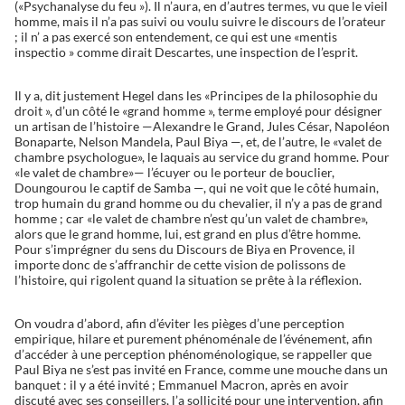
(«Psychanalyse du feu »). Il n’aura, en d’autres termes, vu que le vieil
homme, mais il n’a pas suivi ou voulu suivre le discours de l’orateur
; il n’ a pas exercé son entendement, ce qui est une «mentis
inspectio » comme dirait Descartes, une inspection de l’esprit.
Il y a, dit justement Hegel dans les «Principes de la philosophie du
droit », d’un côté le «grand homme », terme employé pour désigner
un artisan de l’histoire —Alexandre le Grand, Jules César, Napoléon
Bonaparte, Nelson Mandela, Paul Biya —, et, de l’autre, le «valet de
chambre psychologue», le laquais au service du grand homme. Pour
«le valet de chambre»— l’écuyer ou le porteur de bouclier,
Doungourou le captif de Samba —, qui ne voit que le côté humain,
trop humain du grand homme ou du chevalier, il n’y a pas de grand
homme ; car «le valet de chambre n’est qu’un valet de chambre»,
alors que le grand homme, lui, est grand en plus d’être homme.
Pour s’imprégner du sens du Discours de Biya en Provence, il
importe donc de s’affranchir de cette vision de polissons de
l’histoire, qui rigolent quand la situation se prête à la réflexion.
On voudra d’abord, afin d’éviter les pièges d’une perception
empirique, hilare et purement phénoménale de l’événement, afin
d’accéder à une perception phénoménologique, se rappeller que
Paul Biya ne s’est pas invité en France, comme une mouche dans un
banquet : il y a été invité ; Emmanuel Macron, après en avoir
discuté avec ses conseillers, l’a sollicité pour une intervention, afin