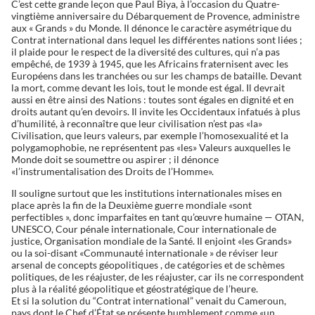
C’est cette grande leçon que Paul Biya, à l’occasion du Quatre-
vingtième anniversaire du Débarquement de Provence, administre
aux « Grands » du Monde. Il dénonce le caractère asymétrique du
Contrat international dans lequel les différentes nations sont liées ;
il plaide pour le respect de la diversité des cultures, qui n’a pas
empêché, de 1939 à 1945, que les Africains fraternisent avec les
Européens dans les tranchées ou sur les champs de bataille. Devant
la mort, comme devant les lois, tout le monde est égal. Il devrait
aussi en être ainsi des Nations : toutes sont égales en dignité et en
droits autant qu’en devoirs. Il invite les Occidentaux infatués à plus
d’humilité, à reconnaître que leur civilisation n’est pas «la»
Civilisation, que leurs valeurs, par exemple l’homosexualité et la
polygamophobie, ne représentent pas «les» Valeurs auxquelles le
Monde doit se soumettre ou aspirer ; il dénonce
«l’instrumentalisation des Droits de l’Homme».
Il souligne surtout que les institutions internationales mises en
place après la fin de la Deuxième guerre mondiale «sont
perfectibles », donc imparfaites en tant qu’œuvre humaine — OTAN,
UNESCO, Cour pénale internationale, Cour internationale de
justice, Organisation mondiale de la Santé. Il enjoint «les Grands»
ou la soi-disant «Communauté internationale » de réviser leur
arsenal de concepts géopolitiques , de catégories et de schèmes
politiques, de les réajuster, de les réajuster, car ils ne correspondent
plus à la réalité géopolitique et géostratégique de l’heure.
Et si la solution du “Contrat international” venait du Cameroun,
pays dont le Chef d’État se présente humblement comme «un