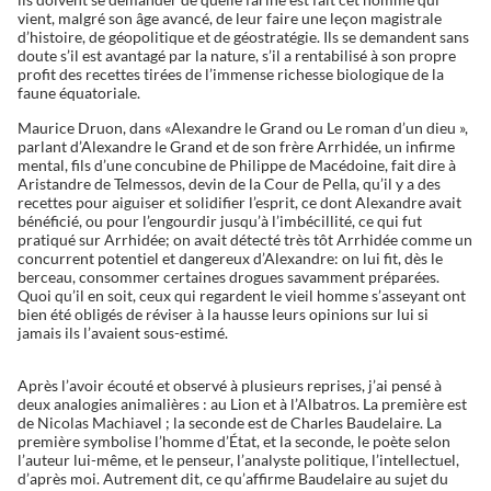
vient, malgré son âge avancé, de leur faire une leçon magistrale
d’histoire, de géopolitique et de géostratégie. Ils se demandent sans
doute s’il est avantagé par la nature, s’il a rentabilisé à son propre
profit des recettes tirées de l’immense richesse biologique de la
faune équatoriale.
Maurice Druon, dans «Alexandre le Grand ou Le roman d’un dieu »,
parlant d’Alexandre le Grand et de son frère Arrhidée, un infirme
mental, fils d’une concubine de Philippe de Macédoine, fait dire à
Aristandre de Telmessos, devin de la Cour de Pella, qu’il y a des
recettes pour aiguiser et solidifier l’esprit, ce dont Alexandre avait
bénéficié, ou pour l’engourdir jusqu’à l’imbécillité, ce qui fut
pratiqué sur Arrhidée; on avait détecté très tôt Arrhidée comme un
concurrent potentiel et dangereux d’Alexandre: on lui fit, dès le
berceau, consommer certaines drogues savamment préparées.
Quoi qu’il en soit, ceux qui regardent le vieil homme s’asseyant ont
bien été obligés de réviser à la hausse leurs opinions sur lui si
jamais ils l’avaient sous-estimé.
Après l’avoir écouté et observé à plusieurs reprises, j’ai pensé à
deux analogies animalières : au Lion et à l’Albatros. La première est
de Nicolas Machiavel ; la seconde est de Charles Baudelaire. La
première symbolise l’homme d’État, et la seconde, le poète selon
l’auteur lui-même, et le penseur, l’analyste politique, l’intellectuel,
d’après moi. Autrement dit, ce qu’affirme Baudelaire au sujet du