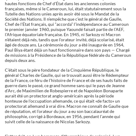
hautes fonctions de Chef d’État dans les anciennes colonies
françaises, même si le Cameroun, lui, était statutairement sous la
Tutelle des Nations unies après avoir été sous le Mandat de la
Société des Nations. Il n’empêche que c’est le général de Gaulle,
Chef de l’État français, qui “accorda” l’indépendance au Cameroun
le premier janvier 1960, puisque Yaoundé faisait partie de l’AEF,
l’Afrique équatoriale française. En 1945, ni Sarkozy ni Macron
n’étaient déjà nés, tandis que l’orateur invité, déjà scolarisé, était
âgé de douze ans. La cérémonie du jour a été inaugurée en 1964,
Paul Biya étant déjà un haut fonctionnaire dans son pays — Chargé
de missions à la Présidence de la République fédérale du Cameroun
depuis deux ans.
C’était sous le père fondateur de la Cinquième République, le
général Charles de Gaulle, qui se trouvait aussi être le Rédempteur
de la France, ce féru de l’histoire de France et de ses hauts faits de
guerre dans le passé, ce grand homme sans qui le pays de Jeanne
d’Arc, de Maximilien de Robespierre et de Napoléon Bonaparte
aurait été un protectorat anglo-américain après la période
honteuse de l’occupation allemande, ce qui était «de facto» un
protectorat allemand à vrai dire. Macron ne connaît de Gaulle que
de réputation, et l’orateur du jour a eu son baccalauréat de
philosophie, corrigé à Bordeaux, en 1956, pendant l’année qui
suivit celle de la naissance de Nicolas Sarkozy.