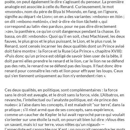
poète, on peut également le dire s’agissant du penseur. La première
analogie est associée à celle du Renard. Curieusement, le mot
«mvondo», nom du père de Biya bí Mvondo, en fang, on l’ignore,
signifie au départ «le Lion»; on en a des variantes :«mbono» en itón ;
on dit :«mbono metònö», c’est-à-dire «le lion tâcheté », qui
correspond au latin «leo pardus», pour ne pas dire directement
:«ze», la panthère, ce qu’on croit dangereux pendant la chasse. En
bassa, on dit :«mbondo». Quoi qu’il en soit, chez Machiavel, les deux
fauves, le plus gros et le plus puissant, le Lion, et le plus rusé, le
Renard, sont censés incarner les deux qualités dont un Prince avisé
doit faire montre : la Force et la Ruse («Le Prince », chapitre XVIII):
«Puis donc qu’un prince est obligé de savoir bien user de la bête, il
doit parmi elles prendre le renard et le lion, car le lion ne se défend
pas des rets, le renard ne se défend pas des loups. Il faut donc être
renard pour connaître les rets et lion pour effrayer les loups. Ceux
qui s’en tiennent uniquement au lion n’y entendent rien ».
Ces deux qualités, en politique, sont complémentaires : la force
sans le droit est aveugle, et le droit sans la force, vide. L’Albatros, en
revanche, l’intellectuel ou l’analyste politique, est «le prince des
nuées»: à l’aise dans les concepts, il est maladroit “sur terre”, dans la
pratique ; s’il n’est armé que de ses concepts, sans expérience,
comme un caucher de Kepler le lui avait reproché parce qui voulait
s’orienter sur une étoile la nuit, on pourrait bien lui dire :«Vous êtes
un savant, mais ici sur terre, vous n’êtes qu’un nigaud» —
l’annecdote est rapportée par Kant ; on pourrait reprendre les mots