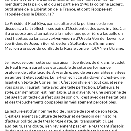
mendiant de la paix », et d’où est partie en 1940 la colonne Leclerc,
outil armé de la Libération de la France, et dont l’épopée est
rappelée dans le Discours ?
Le Président Paul Biya, par sa culture et la pertinence de son
discours, a fait réfléchir ses pairs d’Occident et des pays invités. Car
il a proposé une alternative à la rhétorique guerrière à laquelle on
s’est habitué, au langage va-t-en-guerre d’Ursula Von der Leyen, de
Joe Biden, de Joseph Borrel, de Jens Stoltenberg, d’Emmanuel
Macron à propos du conflit de la Russie contre l’OTAN en Ukraine.
Je m’excuse pour cette comparaison : Joe Biden, de dix ans le cadet
de Paul Biya, n’aurait pas été capable de cette performance
oratoire, de cette lucidité. À vrai dire, peu de personnalités invitées
en auraient été capables. Lui a-t-on écrit ce plaidoyer ? C’est-à-dire,
lisait-il un texte de Conseiller ? C’est son style, en tout cas, et je ne
vois pas qui l’aurait imité avec une telle perfection. D’ailleurs, le
style, par définition, est inimitable. Et si d’aventure une personne de
cet âge lit un texte qui n’est pas de son cru, c’est avec des hésitations
et des trébuchements coupables immédiatement perceptibles.
La lecture est d’un homme lucide , maître de soi et de son texte.
C’est également sa culture de lecteur et de témoin de l’histoire,
d’acteur politique de très longue date, qui transparaît ici. Les
auditeurs, sans doute, n’en reviennent pas : en le regardant s’assoir,
ils doivent se demander de quelle farine est fait cet homme qui