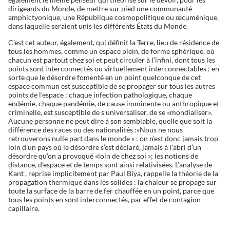
dirigeants du Monde, de mettre sur pied une communauté
amphictyonique, une République cosmopolitique ou œcuménique,
dans laquelle seraient unis les différents États du Monde.
C’est cet auteur, également, qui définit la Terre, lieu de résidence de
tous les hommes, comme un espace plein, de forme sphérique, où
chacun est partout chez soi et peut circuler à l’infini, dont tous les
points sont interconnectés ou virtuellement interconnectables ; en
sorte que le désordre fomenté en un point quelconque de cet
espace commun est susceptible de se propager sur tous les autres
points de l’espace ; chaque infection pathologique, chaque
endémie, chaque pandémie, de cause imminente ou anthropique et
criminelle, est susceptible de s’universaliser, de se «mondialiser».
Aucune personne ne peut dire à son semblable, quelle que soit la
différence des races ou des nationalités :«Nous ne nous
retrouverons nulle part dans le monde » : on n’est donc jamais trop
loin d’un pays où le désordre s’est déclaré, jamais à l’abri d’un
désordre qu’on a provoqué «loin de chez soi »; les notions de
distance, d’espace et de temps sont ainsi relativisées. L’analyse de
Kant , reprise implicitement par Paul Biya, rappelle la théorie de la
propagation thermique dans les solides : la chaleur se propage sur
toute la surface de la barre de fer chauffée en un point, parce que
tous les points en sont interconnectés, par effet de contagion
capillaire.