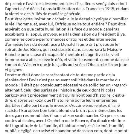
de prendre l’avis des descendants des «Tirailleurs sénégalais » dont
l’apport a été décisif dans la libération de la France en 1945, et dans
la victoire des Alliés de manière générale.
Peut-être cette invitation cachait-elle le dessein cynique d’humilier
le vieil homme, et, avec lui, l’Afrique noire tout entière ? Peut-être
espérait-on que cette humiliation à la face du monde, caméras
accablants à l’appui, provoquerait la démission du Président Biya,
comme les contre-performances oratoires et des intermèdes
d’amnésie lors du débat face à Donald Trump ont provoqué le
retrait de Joe Biden, qui s’est désisté dans sa course à la Maison-
Blanche pour cause d’incapacité mentale et cognitive ? Le vieil
homme aura ainsi relevé le défi, et victorieusement, comme dans ce
roman de Western que je lus jadis au Lycée d’Obala :«Le Texan joue
et gagne».
L’orateur était donc le représentant de toute une partie de la
planète dont l’avis n’est pas souvent sollicité dans la marche du
monde ; il était par conséquent nécessaire de solliciter un «regard»
alternatif, celui des parias de l’histoire, de ceux dont Nicolas
Sarkozy avait précédemment dit qu’ils n’ont pas d’histoire; c’est-à-
dire, d’après Sarkozy, que l’histoire ne porte leurs empreintes
digitales nulle part dans le monde. «Aucune empreinte», dira le
raciste, l’Européen bon teint, blond ou brun : pas même dans les
deux guerres mondiales ? pourrait-on se demander. On pense aux
contes africains, avec l’Orphelin ou le Pauvre, d’ordinaire victime
de l’ingratitude de la Famille, d’habitude méprisé, brimé, humilié,
oublié, négligé, ostracisé et abandonné dans son coin, dont le point