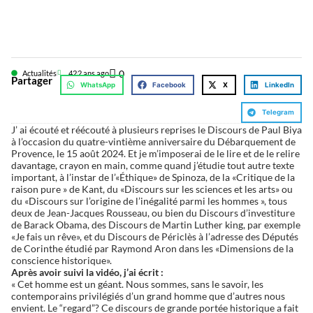
0
Actualités
42
2 ans ago
Partager
WhatsApp
Facebook
X
LinkedIn
Telegram
J’ ai écouté et réécouté à plusieurs reprises le Discours de Paul Biya
à l’occasion du quatre-vintième anniversaire du Débarquement de
Provence, le 15 août 2024. Et je m’imposerai de le lire et de le relire
davantage, crayon en main, comme quand j’étudie tout autre texte
important, à l’instar de l’«Éthique» de Spinoza, de la «Critique de la
raison pure » de Kant, du «Discours sur les sciences et les arts» ou
du «Discours sur l’origine de l’inégalité parmi les hommes », tous
deux de Jean-Jacques Rousseau, ou bien du Discours d’investiture
de Barack Obama, des Discours de Martin Luther king, par exemple
«Je fais un rêve», et du Discours de Périclès à l’adresse des Députés
de Corinthe étudié par Raymond Aron dans les «Dimensions de la
conscience historique».
Après avoir suivi la vidéo, j’ai écrit :
« Cet homme est un géant. Nous sommes, sans le savoir, les
contemporains privilégiés d’un grand homme que d’autres nous
envient. Le “regard”? Ce discours de grande portée historique a fait