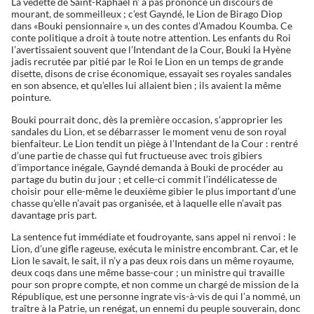
La vedette de Saint-Raphaël n’ a pas prononcé un discours de
mourant, de sommeilleux ; c’est Gayndé, le Lion de Birago Diop
dans «Bouki pensionnaire », un des contes d’Amadou Koumba. Ce
conte politique a droit à toute notre attention. Les enfants du Roi
l’avertissaient souvent que l’Intendant de la Cour, Bouki la Hyène
jadis recrutée par pitié par le Roi le Lion en un temps de grande
disette, disons de crise économique, essayait ses royales sandales
en son absence, et qu’elles lui allaient bien ; ils avaient la même
pointure.
Bouki pourrait donc, dès la première occasion, s’approprier les
sandales du Lion, et se débarrasser le moment venu de son royal
bienfaiteur. Le Lion tendit un piège à l’Intendant de la Cour : rentré
d’une partie de chasse qui fut fructueuse avec trois gibiers
d’importance inégale, Gayndé demanda à Bouki de procéder au
partage du butin du jour ; et celle-ci commit l’indélicatesse de
choisir pour elle-même le deuxième gibier le plus important d’une
chasse qu’elle n’avait pas organisée, et à laquelle elle n’avait pas
davantage pris part.
La sentence fut immédiate et foudroyante, sans appel ni renvoi : le
Lion, d’une gifle rageuse, exécuta le ministre encombrant. Car, et le
Lion le savait, le sait, il n’y a pas deux rois dans un même royaume,
deux coqs dans une même basse-cour ; un ministre qui travaille
pour son propre compte, et non comme un chargé de mission de la
République, est une personne ingrate vis-à-vis de qui l’a nommé, un
traître à la Patrie, un renégat, un ennemi du peuple souverain, donc