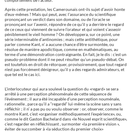
comportement de l’acteur.
Après cette prestation, les Camerounais ont-ils sujet d’avoir honte
d’eux-mêmes ? Mais qui peut, avec l’assurance du scientifique
prononçant un verdict dans son domaine, ou de l’oracle se
prononçant sur l’avenir, répondre de ce qu’il y a derrière le regard
de ce ceux qui viennent de suivre l’orateur et qui voient s’asseoir
péniblement le vieil homme ? On développera, sur ce point, une
série interminable d’antinomies ; mais cette antithétique, pour
parler comme Kant, n’ a aucune chance d’être surmontée, ou
résolue de manière apodictique, comme en mathématiques, au
terme d’une démonstration contraignante. En fait, je le dis : c’est un
pseudo-problème dont il ne peut résulter qu’un pseudo-débat. On
est toutefois en droit de rétorquer, provisoirement, que tout regard
n’est pas forcément dénigreur, qu’il y a des regards admirateurs, et
que tel est le cas ici.
L’interlocuteur qui aura soulevé la question du «regard» se sera
arrêté à une perception phénoménale de cette séquence de
l’événement ; il aura été incapable d’une perception nouménale,
rationnelle , parce qu’il a “regardé” lui-même la scène sans y sans
réfléchir ; il n’ a pas pu ou voulu observer : or, observer, comme le
montre Kant, c’est «organiser méthodiquement l’expérience», ou,
comme le dit Gaston Bachelard dans «le Nouvel esprit scientifique»,
c’est regarder en réfléchissant , surmonter «la première vision »,
éviter de succomber à «la séduction du premier choix»