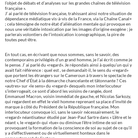
l’objet de débats et d’analyses sur les grandes chaînes de télévision
française ».
J’ ai parlé de télévision française, trahissant ainsi notre situation de
dépendance médiatique vis-à-vis de la France, via la Chaîne Canal+
; cela témoigne de notre état d’aliénation mentale qui provoque en
nous une véritable intoxication par les images d’origine exogène ; je
parlerais volontiers de l’intoxication iconographique, la pire de
toutes peut-être.
En tout cas, en écrivant que nous sommes, sans le savoir, des
contemporains privilégiés d’un grand homme, je l’ai écrit comme je
le pense. J’ ai parlé du «regard». Je répondais ainsi à quelqu’un qui y
avait fait référence : quel est , se demandait-il, le sens du «regard»
que portent les étrangers sur le Cameroun à travers le spectacle de
notre Chef d’État à la démarche chancelante et tâtonnante ? Ces
«autres» sur «le sens» du «regard» desquels mon interlocuteur
s’interrogeait, ce sont d’abord les voisins de rangée, dont
Emmanuel Macron, voisin immédiat de gauche, et Nicolas Sarkozy,
qui regardent en effet le vieil homme reprenant sa place d’invité de
marque à côté du Président de la République française. Mon
interlocuteur convoque ici, sans le savoir nécessairement, le
«regard» néantisateur étudié par Jean-Paul Sartre dans « L’être et le
néant », le «regard» qui «tue» ou diminue l’être intime de soi en
provoquant la formation de la conscience de soi au sujet de ce qu’il
y a d’effectivement ou de virtuellement honteux dans le