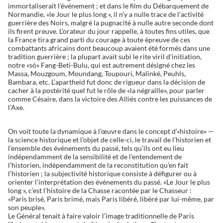
immortaliserait l’événement ; et dans le film du Débarquement de
Normandie, «le Jour le plus long », il n’y a nulle trace de l’activité
guerrière des Noirs, malgré la pugnacité à nulle autre seconde dont
ils firent preuve. L’orateur du jour rappelle, à toutes fins utiles, que
la France tira grand parti du courage à toute épreuve de ces
combattants africains dont beaucoup avaient été formés dans une
tradition guerrière ; la plupart avait subi le rite viril d’initiation,
notre «só» Fang-Beti-Bulu, qui est autrement désigné chez les
Massa, Mouzgoum, Moundang, Toupouri, Malinké, Peuhls,
Bambara, etc. L’apartheid fut donc de rigueur dans la décision de
cacher à la postérité quel fut le rôle de «la négraille», pour parler
comme Césaire, dans la victoire des Alliés contre les puissances de
l’Axe.
On voit toute la dynamique à l’œuvre dans le concept d’«histoire» —
la science historique et l’objet de celle-ci, le travail de l’historien et
l’ensemble des événements du passé, tels qu’ils ont eu lieu
indépendamment de la sensibilité et de l’entendement de
l’historien, indépendamment de la reconstitution qu’en fait
l’historien ; la subjectivité historique consiste à défigurer ou à
orienter l’interprétation des événements du passé. «Le Jour le plus
long », c’est l’histoire de la Chasse racontée par le Chasseur :
«Paris brisé, Paris brimé, mais Paris libéré, libéré par lui-même, par
son peuple».
Le Général tenait à faire valoir l’image traditionnelle de Paris