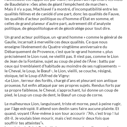
de Baudelaire :«Ses ailes de géant l’empêchent de marcher».
Mais il n’y a pas, Machiavel l’a montré, d’incompatibilité entre les
qualités félines et de canidé d’une part, donc les qualités de Fauve,
les qualités d’acteur politique ou d’homme d’État en somme, et
celles de grand planeur d’autre part, autrement dit d’analyste
politique, de géopolitologue et de géostratège pour tout dire.
Un grand acteur politique, un «grand homme » comme le général de
Gaulle, incarnait à merveille ces deux qualités. Ce que nous
enseigne l’événement du Quatre-vingtième anniversaire du
Débarquement de Provence, c’est que le «grand homme », plus
précisément le Lion rusé, ne vieillit pas. Il n’est pas, comme le Lion
de Jean de la Fontaine, sujet au coup de pied de l’Âne : battu par
ceux qui tremblaient d’habitude au moindre de ses rugissements —
le Cheval, le Loup, le Bœuf–, le Lion, vieilli, se couche, résigné,
stoïque, tel le Loup d’Alfred de Vigny:
«Le Lion , terreur des forêts, chargé d’ans et pleurant son antique
prouesse, fut enfin attaqué par ses propres sujets. Rendus forts par
sa propre faiblesse, le Cheval, s’approchant, lui donne un coup de
pied, le Loup un coup de dent, le Bœuf un coup de corne.
Le malheureux Lion, languissant, triste et morne, peut à peine rugir,
par l’âge estropié. Il attend son destin sans faire aucune plainte. Et
quand, voyant l’Âne-même à son tour accourir :”Ah, c’est trop ! lui
dit-il. Je voulais bien mourir, mais c’est mourir deux fois que
souffrir tes atteintes”».