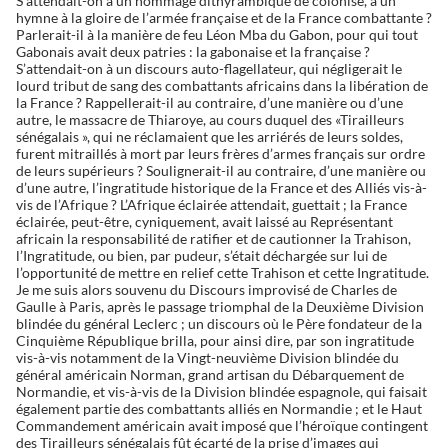
S’attendait-on à un hommage dithyrambique de colonisé, à un
hymne à la gloire de l’armée française et de la France combattante ?
Parlerait-il à la manière de feu Léon Mba du Gabon, pour qui tout
Gabonais avait deux patries : la gabonaise et la française ?
S’attendait-on à un discours auto-flagellateur, qui négligerait le
lourd tribut de sang des combattants africains dans la libération de
la France ? Rappellerait-il au contraire, d’une manière ou d’une
autre, le massacre de Thiaroye, au cours duquel des «Tirailleurs
sénégalais », qui ne réclamaient que les arriérés de leurs soldes,
furent mitraillés à mort par leurs frères d’armes français sur ordre
de leurs supérieurs ? Soulignerait-il au contraire, d’une manière ou
d’une autre, l’ingratitude historique de la France et des Alliés vis-à-
vis de l’Afrique ? L’Afrique éclairée attendait, guettait ; la France
éclairée, peut-être, cyniquement, avait laissé au Représentant
africain la responsabilité de ratifier et de cautionner la Trahison,
l’Ingratitude, ou bien, par pudeur, s’était déchargée sur lui de
l’opportunité de mettre en relief cette Trahison et cette Ingratitude.
Je me suis alors souvenu du Discours improvisé de Charles de
Gaulle à Paris, après le passage triomphal de la Deuxième Division
blindée du général Leclerc ; un discours où le Père fondateur de la
Cinquième République brilla, pour ainsi dire, par son ingratitude
vis-à-vis notamment de la Vingt-neuvième Division blindée du
général américain Norman, grand artisan du Débarquement de
Normandie, et vis-à-vis de la Division blindée espagnole, qui faisait
également partie des combattants alliés en Normandie ; et le Haut
Commandement américain avait imposé que l’héroïque contingent
des Tirailleurs sénégalais fût écarté de la prise d’images qui