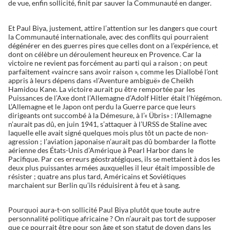
de vue, enfin sollicité, finit par sauver la Communauté en danger.
Et Paul Biya, justement, attire l’attention sur les dangers que court
la Communauté internationale, avec des conflits qui pourraient
dégénérer en des guerres pires que celles dont on a l’expérience, et
dont on célèbre un déroulement heureux en Provence. Car la
victoire ne revient pas forcément au parti qui a raison ; on peut
parfaitement «vaincre sans avoir raison », comme les Diallobé l’ont
appris à leurs dépens dans «l’Aventure ambiguë» de Cheikh
Hamidou Kane. La victoire aurait pu être remportée par les
Puissances de l’Axe dont l’Allemagne d’Adolf Hitler était l’h’égémon.
L’Allemagne et le Japon ont perdu la Guerre parce que leurs
dirigeants ont succombé à la Démesure, à l’« Übris» : l’Allemagne
n’aurait pas dû, en juin 1941, s’attaquer à l’URSS de Staline avec
laquelle elle avait signé quelques mois plus tôt un pacte de non-
agression ; l’aviation japonaise n’aurait pas dû bombarder la flotte
aérienne des États-Unis d’Amérique à Pearl Harbor dans le
Pacifique. Par ces erreurs géostratégiques, ils se mettaient à dos les
deux plus puissantes armées auxquelles il leur était impossible de
résister ; quatre ans plus tard, Américains et Soviétiques
marchaient sur Berlin qu’ils réduisirent à feu et à sang.
Pourquoi aura-t-on sollicité Paul Biya plutôt que toute autre
personnalité politique africaine ? On n’aurait pas tort de supposer
que ce pourrait être pour son âge et son statut de doyen dans les