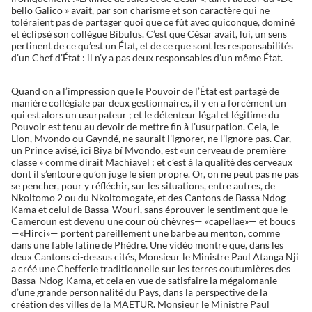
bello Galico » avait, par son charisme et son caractère qui ne
toléraient pas de partager quoi que ce fût avec quiconque, dominé
et éclipsé son collègue Bibulus. C’est que César avait, lui, un sens
pertinent de ce qu’est un État, et de ce que sont les responsabilités
d’un Chef d’État : il n’y a pas deux responsables d’un même État.
Quand on a l’impression que le Pouvoir de l’État est partagé de
manière collégiale par deux gestionnaires, il y en a forcément un
qui est alors un usurpateur ; et le détenteur légal et légitime du
Pouvoir est tenu au devoir de mettre fin à l’usurpation. Cela, le
Lion, Mvondo ou Gayndé, ne saurait l’ignorer, ne l’ignore pas. Car,
un Prince avisé, ici Biya bí Mvondo, est «un cerveau de première
classe » comme dirait Machiavel ; et c’est à la qualité des cerveaux
dont il s’entoure qu’on juge le sien propre. Or, on ne peut pas ne pas
se pencher, pour y réfléchir, sur les situations, entre autres, de
Nkoltomo 2 ou du Nkoltomogate, et des Cantons de Bassa Ndog-
Kama et celui de Bassa-Wouri, sans éprouver le sentiment que le
Cameroun est devenu une cour où chèvres— «capellae»— et boucs
—«Hirci»— portent pareillement une barbe au menton, comme
dans une fable latine de Phèdre. Une vidéo montre que, dans les
deux Cantons ci-dessus cités, Monsieur le Ministre Paul Atanga Nji
a créé une Chefferie traditionnelle sur les terres coutumières des
Bassa-Ndog-Kama, et cela en vue de satisfaire la mégalomanie
d’une grande personnalité du Pays, dans la perspective de la
création des villes de la MAETUR. Monsieur le Ministre Paul