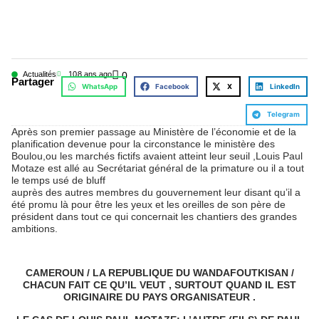
Actualités
10
8 ans ago
0
Partager
WhatsApp
Facebook
X
LinkedIn
Telegram
Après son premier passage au Ministère de l’économie et de la
planification devenue pour la circonstance le ministère des
Boulou,ou les marchés fictifs avaient atteint leur seuil ,Louis Paul
Motaze est allé au Secrétariat général de la primature ou il a tout
le temps usé de bluff
auprès des autres membres du gouvernement leur disant qu’il a
été promu là pour être les yeux et les oreilles de son père de
président dans tout ce qui concernait les chantiers des grandes
ambitions.
CAMEROUN / LA REPUBLIQUE DU WANDAFOUTKISAN /
CHACUN FAIT CE QU’IL VEUT , SURTOUT QUAND IL EST
ORIGINAIRE DU PAYS ORGANISATEUR .