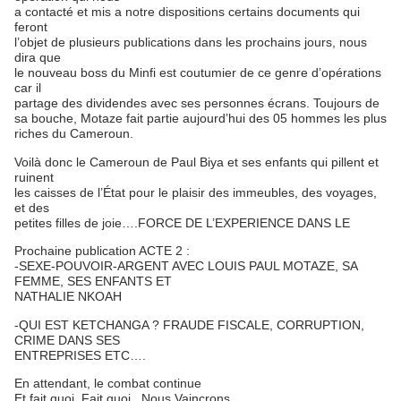
a contacté et mis a notre dispositions certains documents qui
feront
l’objet de plusieurs publications dans les prochains jours, nous
dira que
le nouveau boss du Minfi est coutumier de ce genre d’opérations
car il
partage des dividendes avec ses personnes écrans. Toujours de
sa bouche, Motaze fait partie aujourd’hui des 05 hommes les plus
riches du Cameroun.
Voilà donc le Cameroun de Paul Biya et ses enfants qui pillent et
ruinent
les caisses de l’État pour le plaisir des immeubles, des voyages,
et des
petites filles de joie….FORCE DE L’EXPERIENCE DANS LE
Prochaine publication ACTE 2 :
-SEXE-POUVOIR-ARGENT AVEC LOUIS PAUL MOTAZE, SA
FEMME, SES ENFANTS ET
NATHALIE NKOAH
-QUI EST KETCHANGA ? FRAUDE FISCALE, CORRUPTION,
CRIME DANS SES
ENTREPRISES ETC….
En attendant, le combat continue
Et fait quoi, Fait quoi , Nous Vaincrons