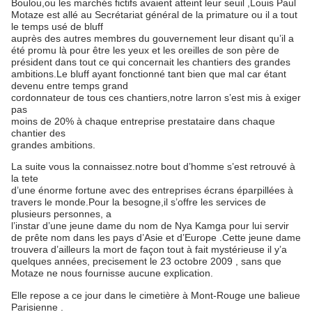
Boulou,ou les marchés fictifs avaient atteint leur seuil ,Louis Paul
Motaze est allé au Secrétariat général de la primature ou il a tout
le temps usé de bluff
auprès des autres membres du gouvernement leur disant qu’il a
été promu là pour être les yeux et les oreilles de son père de
président dans tout ce qui concernait les chantiers des grandes
ambitions.Le bluff ayant fonctionné tant bien que mal car étant
devenu entre temps grand
cordonnateur de tous ces chantiers,notre larron s’est mis à exiger
pas
moins de 20% à chaque entreprise prestataire dans chaque
chantier des
grandes ambitions.
La suite vous la connaissez.notre bout d’homme s’est retrouvé à
la tete
d’une énorme fortune avec des entreprises écrans éparpillées à
travers le monde.Pour la besogne,il s’offre les services de
plusieurs personnes, a
l’instar d’une jeune dame du nom de Nya Kamga pour lui servir
de prête nom dans les pays d’Asie et d’Europe .Cette jeune dame
trouvera d’ailleurs la mort de façon tout à fait mystérieuse il y’a
quelques années, precisement le 23 octobre 2009 , sans que
Motaze ne nous fournisse aucune explication.
Elle repose a ce jour dans le cimetière à Mont-Rouge une balieue
Parisienne .