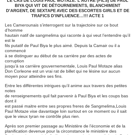
LE CAS DE LOUIS PAUL MOTAZE: L’AUTRE (FILS) DE PAUL
BIYA QUI VIT DE DÉTOURNEMENTS, BLANCHIMENT
D’ARGENT, DE SEXTAPE AVEC DES ESCORTES GIRLS ET DE
TRAFICS D’INFLUENCE…!!! ACTE 1
Les Camerounais s’interrogent sur la trajectoire sur ce bout
d’homme
hautain natif de sangmelima qui raconte à qui veut l’entendre qu’il
est le
fils putatif de Paul Biya le plus aimé. Depuis la Camair ou il a
commencé
à se distinguer au début de sa carrière par des actes de
corruption
jusqu’à sa carrière gouvernementale, Louis Paul Motaze alias
Don Corleone est un vrai rat de billet qui ne lésine sur aucun
moyen pour atteindre ses fins.
Entre les différentes intrigues qu’il anime aux travers des petites
notes
de renseignements quil fait parvenir à Paul Biya et les coups bas
dont il
est passé maitre entre ses propres freres de Sangmelima,Louis
Paul Motaze vise davantage loin surtout en ce moment ou il sait
que le vieux tyran ne contrôle plus rien.
Après son premier passage au Ministère de l’économie et de la
planification devenue pour la circonstance le ministère des