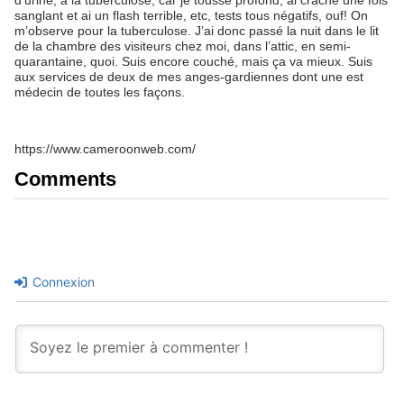
d’urine, à la tuberculose, car je tousse profond, ai craché une fois
sanglant et ai un flash terrible, etc, tests tous négatifs, ouf! On
m’observe pour la tuberculose. J’ai donc passé la nuit dans le lit
de la chambre des visiteurs chez moi, dans l’attic, en semi-
quarantaine, quoi. Suis encore couché, mais ça va mieux. Suis
aux services de deux de mes anges-gardiennes dont une est
médecin de toutes les façons.
https://www.cameroonweb.com/
Comments
Connexion