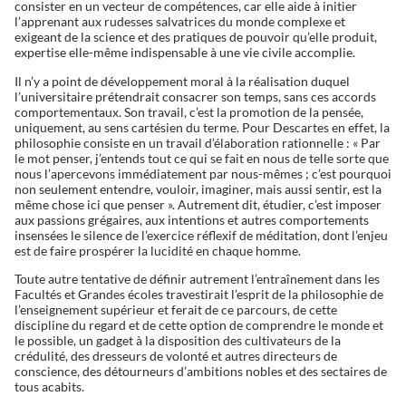
consister en un vecteur de compétences, car elle aide à initier
l’apprenant aux rudesses salvatrices du monde complexe et
exigeant de la science et des pratiques de pouvoir qu’elle produit,
expertise elle-même indispensable à une vie civile accomplie.
Il n’y a point de développement moral à la réalisation duquel
l’universitaire prétendrait consacrer son temps, sans ces accords
comportementaux. Son travail, c’est la promotion de la pensée,
uniquement, au sens cartésien du terme. Pour Descartes en effet, la
philosophie consiste en un travail d’élaboration rationnelle : « Par
le mot penser, j’entends tout ce qui se fait en nous de telle sorte que
nous l’apercevons immédiatement par nous-mêmes ; c’est pourquoi
non seulement entendre, vouloir, imaginer, mais aussi sentir, est la
même chose ici que penser ». Autrement dit, étudier, c’est imposer
aux passions grégaires, aux intentions et autres comportements
insensées le silence de l’exercice réflexif de méditation, dont l’enjeu
est de faire prospérer la lucidité en chaque homme.
Toute autre tentative de définir autrement l’entraînement dans les
Facultés et Grandes écoles travestirait l’esprit de la philosophie de
l’enseignement supérieur et ferait de ce parcours, de cette
discipline du regard et de cette option de comprendre le monde et
le possible, un gadget à la disposition des cultivateurs de la
crédulité, des dresseurs de volonté et autres directeurs de
conscience, des détourneurs d’ambitions nobles et des sectaires de
tous acabits.