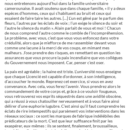
nous entretenons aujourd’hui dans la famille universitaire
camerounaise. Il avait soutenu que dans chaque famille, « il y a deux
espèces d’hommes, ceux qui s’habituent au bruit et ceux qui
essaient de faire taire les autres. […] L’un est gêné par le parfum des
fleurs, l’autres par les éclats de voix ; l’un exige le silence du soir et
l’autre le silence du matin ». Alain parlait de vous et moi ! Chacun
de nous comprend l’autre comme le comble de l’incompréhension.
Le problème, avec vous, c’est que vous vous enfoncez dans votre
crédulité, alors que je m’efforce de me rassembler devant vous
comme une lacune à la merci de vos coups, en mimant mes
malheurs. J’ose prendre des risques, en remettant en question les
assurances que vous procure la paix incendiaire que vos collègues
du Gouvernement nous imposent. Car, penser c’est oser.
La paix est agréable ; la haine est triste. L’université nous enseigne
que chaque Licencié est capable d’ordonner, à son intelligence,
d’accoucher le monde. Reprenez cet exercice, si vous en avez
convenance. Avec cela, vous ferez l’avenir. Vous prendrez alors le
commandement de votre corps et, grâce à ce vouloir fougueux,
vous retrouverez vos esprits séquestrés dans une avidité obscène,
qui a réussi à vous chatouiller nerveusement et à vous faire ainsi
délirer d’une euphorie lugubre. C’est ainsi qu’il faut comprendre les
éclats de rire intempestifs qui parsèment vos interventions dans les
réseaux sociaux : ce sont les marques de fabrique indélébiles des
prédicateurs de la mort. C’est que leur suffisance finit par les
exaspérer, eux-mêmes : ils se sentent, finalement, broussailleux,