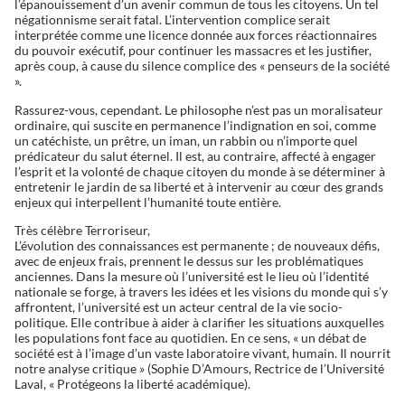
l’épanouissement d’un avenir commun de tous les citoyens. Un tel
négationnisme serait fatal. L’intervention complice serait
interprétée comme une licence donnée aux forces réactionnaires
du pouvoir exécutif, pour continuer les massacres et les justifier,
après coup, à cause du silence complice des « penseurs de la société
».
Rassurez-vous, cependant. Le philosophe n’est pas un moralisateur
ordinaire, qui suscite en permanence l’indignation en soi, comme
un catéchiste, un prêtre, un iman, un rabbin ou n’importe quel
prédicateur du salut éternel. Il est, au contraire, affecté à engager
l’esprit et la volonté de chaque citoyen du monde à se déterminer à
entretenir le jardin de sa liberté et à intervenir au cœur des grands
enjeux qui interpellent l’humanité toute entière.
Très célèbre Terroriseur,
L’évolution des connaissances est permanente ; de nouveaux défis,
avec de enjeux frais, prennent le dessus sur les problématiques
anciennes. Dans la mesure où l’université est le lieu où l’identité
nationale se forge, à travers les idées et les visions du monde qui s’y
affrontent, l’université est un acteur central de la vie socio-
politique. Elle contribue à aider à clarifier les situations auxquelles
les populations font face au quotidien. En ce sens, « un débat de
société est à l’image d’un vaste laboratoire vivant, humain. Il nourrit
notre analyse critique » (Sophie D’Amours, Rectrice de l’Université
Laval, « Protégeons la liberté académique).