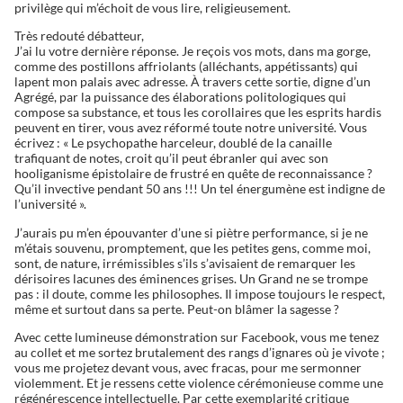
privilège qui m’échoit de vous lire, religieusement.
Très redouté débatteur,
J’ai lu votre dernière réponse. Je reçois vos mots, dans ma gorge,
comme des postillons affriolants (alléchants, appétissants) qui
lapent mon palais avec adresse. À travers cette sortie, digne d’un
Agrégé, par la puissance des élaborations politologiques qui
compose sa substance, et tous les corollaires que les esprits hardis
peuvent en tirer, vous avez réformé toute notre université. Vous
écrivez : « Le psychopathe harceleur, doublé de la canaille
trafiquant de notes, croit qu’il peut ébranler qui avec son
hooliganisme épistolaire de frustré en quête de reconnaissance ?
Qu’il invective pendant 50 ans !!! Un tel énergumène est indigne de
l’université ».
J’aurais pu m’en épouvanter d’une si piètre performance, si je ne
m’étais souvenu, promptement, que les petites gens, comme moi,
sont, de nature, irrémissibles s’ils s’avisaient de remarquer les
dérisoires lacunes des éminences grises. Un Grand ne se trompe
pas : il doute, comme les philosophes. Il impose toujours le respect,
même et surtout dans sa perte. Peut-on blâmer la sagesse ?
Avec cette lumineuse démonstration sur Facebook, vous me tenez
au collet et me sortez brutalement des rangs d’ignares où je vivote ;
vous me projetez devant vous, avec fracas, pour me sermonner
violemment. Et je ressens cette violence cérémonieuse comme une
régénérescence intellectuelle. Par cette exemplarité critique