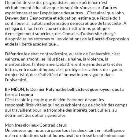
Du point de vue des pragmatistes, une expérience n’est
véritablement éducative que lorsqu’elle s’ouvre sur d’autres
expériences et sur l’expérience des autres… C’est ainsi que John
Dewey, dans Démocratie et éducation, estime que l’école doit
contribuer à l’autotransformation démocratique de la société . À
cet égard, il faut créer, au sein des institutions publiques
d’enseignement supérieur, des Conseils d’université chargé
d’apprécier les entorses ou les violations de la liberté d’expression
et de la liberté académique…
Défendre le débat contradictoire, au sein de l’université, c’est
vaincre, en amont, les injustices, la haine, la violence, la
manipulation, l’intégrisme. Débattre, entre gens des arts et des
lettres, entre scientifiques, c’est protéger les valeurs de rigueur,
d’objectivité, de créativité et d’innovation en vigueur dans
l’université…
III- MÉON, le Dernier Polymathe belliciste et guerroyeur que la
terre ait connu
C’est trahir le peuple que de démissionner devant les
responsabilités vitales qui nous échoient ou de choisir des camps
qui travaillent pour le triomphe des intérêts particuliers, au
détriment des options générales.
Mon très glorieux Contradicteur,
Un penseur qui nous surpasse tous les deux, tant en intelligence
qu’en productions scientifiques, avait professé la polémique que