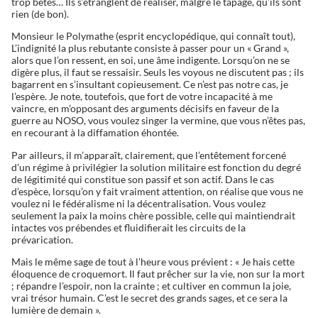
trop bêtes… Ils s’étranglent de réaliser, malgré le tapage, qu’ils sont
rien (de bon).
Monsieur le Polymathe (esprit encyclopédique, qui connaît tout),
L’indignité la plus rebutante consiste à passer pour un « Grand »,
alors que l’on ressent, en soi, une âme indigente. Lorsqu’on ne se
digère plus, il faut se ressaisir. Seuls les voyous ne discutent pas ; ils
bagarrent en s’insultant copieusement. Ce n’est pas notre cas, je
l’espère. Je note, toutefois, que fort de votre incapacité à me
vaincre, en m’opposant des arguments décisifs en faveur de la
guerre au NOSO, vous voulez singer la vermine, que vous n’êtes pas,
en recourant à la diffamation éhontée.
Par ailleurs, il m’apparaît, clairement, que l’entêtement forcené
d’un régime à privilégier la solution militaire est fonction du degré
de légitimité qui constitue son passif et son actif. Dans le cas
d’espèce, lorsqu’on y fait vraiment attention, on réalise que vous ne
voulez ni le fédéralisme ni la décentralisation. Vous voulez
seulement la paix la moins chère possible, celle qui maintiendrait
intactes vos prébendes et fluidifierait les circuits de la
prévarication.
Mais le même sage de tout à l’heure vous prévient : « Je hais cette
éloquence de croquemort. Il faut prêcher sur la vie, non sur la mort
; répandre l’espoir, non la crainte ; et cultiver en commun la joie,
vrai trésor humain. C’est le secret des grands sages, et ce sera la
lumière de demain ».