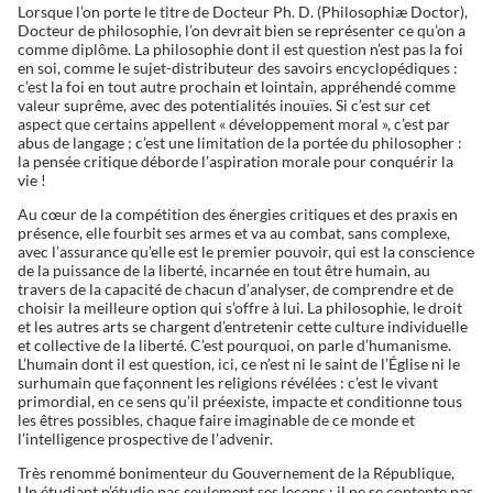
Lorsque l’on porte le titre de Docteur Ph. D. (Philosophiæ Doctor),
Docteur de philosophie, l’on devrait bien se représenter ce qu’on a
comme diplôme. La philosophie dont il est question n’est pas la foi
en soi, comme le sujet-distributeur des savoirs encyclopédiques :
c’est la foi en tout autre prochain et lointain, appréhendé comme
valeur suprême, avec des potentialités inouïes. Si c’est sur cet
aspect que certains appellent « développement moral », c’est par
abus de langage ; c’est une limitation de la portée du philosopher :
la pensée critique déborde l’aspiration morale pour conquérir la
vie !
Au cœur de la compétition des énergies critiques et des praxis en
présence, elle fourbit ses armes et va au combat, sans complexe,
avec l’assurance qu’elle est le premier pouvoir, qui est la conscience
de la puissance de la liberté, incarnée en tout être humain, au
travers de la capacité de chacun d’analyser, de comprendre et de
choisir la meilleure option qui s’offre à lui. La philosophie, le droit
et les autres arts se chargent d’entretenir cette culture individuelle
et collective de la liberté. C’est pourquoi, on parle d’humanisme.
L’humain dont il est question, ici, ce n’est ni le saint de l’Église ni le
surhumain que façonnent les religions révélées : c’est le vivant
primordial, en ce sens qu’il préexiste, impacte et conditionne tous
les êtres possibles, chaque faire imaginable de ce monde et
l’intelligence prospective de l’advenir.
Très renommé bonimenteur du Gouvernement de la République,
Un étudiant n’étudie pas seulement ses leçons ; il ne se contente pas