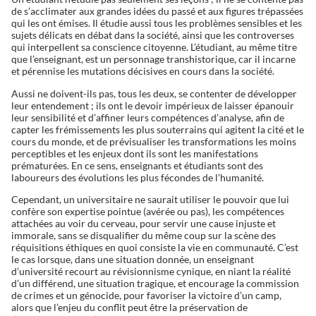
de s’acclimater aux grandes idées du passé et aux figures trépassées
qui les ont émises. Il étudie aussi tous les problèmes sensibles et les
sujets délicats en débat dans la société, ainsi que les controverses
qui interpellent sa conscience citoyenne. L’étudiant, au même titre
que l’enseignant, est un personnage transhistorique, car il incarne
et pérennise les mutations décisives en cours dans la société.
Aussi ne doivent-ils pas, tous les deux, se contenter de développer
leur entendement ; ils ont le devoir impérieux de laisser épanouir
leur sensibilité et d’affiner leurs compétences d’analyse, afin de
capter les frémissements les plus souterrains qui agitent la cité et le
cours du monde, et de prévisualiser les transformations les moins
perceptibles et les enjeux dont ils sont les manifestations
prématurées. En ce sens, enseignants et étudiants sont des
laboureurs des évolutions les plus fécondes de l’humanité.
Cependant, un universitaire ne saurait utiliser le pouvoir que lui
confère son expertise pointue (avérée ou pas), les compétences
attachées au voir du cerveau, pour servir une cause injuste et
immorale, sans se disqualifier du même coup sur la scène des
réquisitions éthiques en quoi consiste la vie en communauté. C’est
le cas lorsque, dans une situation donnée, un enseignant
d’université recourt au révisionnisme cynique, en niant la réalité
d’un différend, une situation tragique, et encourage la commission
de crimes et un génocide, pour favoriser la victoire d’un camp,
alors que l’enjeu du conflit peut être la préservation de