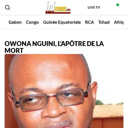
LIVE TV
un
Gabon
Congo
Guinée Equatoriale
RCA
Tchad
Afriqu
OWONA NGUINI, L’APÔTRE DE LA
MORT