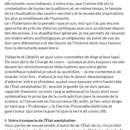
déroutante, vous indiquez, à votre insu, que l’université est la
contestation de toutes les traditions et, en même temps, le temple
de la ritualisation des savoirs séculiers et le musée des inspirations
les plus prometteuses de l’humanité.
Le « Pubertaire de la pensée » que je suis, moi qui n’ai pas encore
approché de près les théories politiques que vous produisez depuis
des décennies, à la stupéfaction générale, je me permets de résumer
vos élaborations politologiques prodigieuses, du point de vue du
bon sens élémentaire et des leçons de l’histoire dont nous faisons
tous la déroutante expérience.
J’objecte et j’établis en quoi vous commettez de disgracieux lapsi.
De mon abris de Chargé de cours – puisque je dois toujours reculer
devant les révolutionnaires théorisations que votre génie
scientifique nobélisé produit au quotidien, – je me contenterai de
miauler trois fois : d’abord je me fais le devoir déontologique
d’admirer votre profondeur, quand vous exposez votre haute idée
de l’État westphalien (I) ; ensuite je guette (je ne dois jamais
regarder fixement, vu mon rang académique) la façon dont vous
systématisez le principe de la contradiction dans le monde de la
science, à l’Université en l’occurrence (II); enfin, je fais votre éloge,
en tant que « Professeur », le Dernier Polymathe belliciste et
guerroyeur (qui aime la guerre) que la terre ait connu (III).
I- Votre tromperie de l’État westphalien
Vous parlez de souveraineté, d’autorité de l’État, de la « force doit