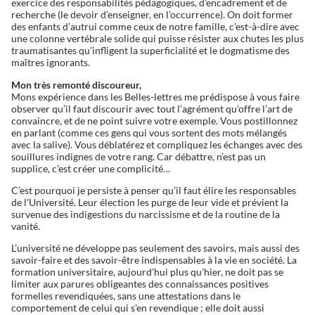
exercice des responsabilités pédagogiques, d’encadrement et de
recherche (le devoir d’enseigner, en l’occurrence). On doit former
des enfants d’autrui comme ceux de notre famille, c’est-à-dire avec
une colonne vertébrale solide qui puisse résister aux chutes les plus
traumatisantes qu’infligent la superficialité et le dogmatisme des
maîtres ignorants.
Mon très remonté discoureur,
Mons expérience dans les Belles-lettres me prédispose à vous faire
observer qu’il faut discourir avec tout l’agrément qu’offre l’art de
convaincre, et de ne point suivre votre exemple. Vous postillonnez
en parlant (comme ces gens qui vous sortent des mots mélangés
avec la salive). Vous déblatérez et compliquez les échanges avec des
souillures indignes de votre rang. Car débattre, n’est pas un
supplice, c’est créer une complicité…
C’est pourquoi je persiste à penser qu’il faut élire les responsables
de l’Université. Leur élection les purge de leur vide et prévient la
survenue des indigestions du narcissisme et de la routine de la
vanité.
L’université ne développe pas seulement des savoirs, mais aussi des
savoir-faire et des savoir-être indispensables à la vie en société. La
formation universitaire, aujourd’hui plus qu’hier, ne doit pas se
limiter aux parures obligeantes des connaissances positives
formelles revendiquées, sans une attestations dans le
comportement de celui qui s’en revendique ; elle doit aussi