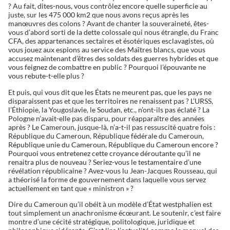
? Au fait, dites-nous, vous contrôlez encore quelle superficie au
juste, sur les 475 000 km2 que nous avons reçus après les
manœuvres des colons ? Avant de chanter la souveraineté, êtes-
vous d’abord sorti de la dette colossale qui nous étrangle, du Franc
CFA, des appartenances sectaires et ésotériques esclavagistes, où
vous jouez aux espions au service des Maîtres blancs, que vous
accusez maintenant d’êtres des soldats des guerres hybrides et que
vous feignez de combattre en public ? Pourquoi l’épouvante ne
vous rebute-t-elle plus ?
Et puis, qui vous dit que les États ne meurent pas, que les pays ne
disparaissent pas et que les territoires ne renaissent pas ? L’URSS,
l’Éthiopie, la Yougoslavie, le Soudan, etc., n’ont-ils pas éclaté ? La
Pologne n’avait-elle pas disparu, pour réapparaître des années
après ? Le Cameroun, jusque-là, n’a-t-il pas ressuscité quatre fois :
République du Cameroun, République fédérale du Cameroun,
République unie du Cameroun, République du Cameroun encore ?
Pourquoi vous entretenez cette croyance déroutante qu’il ne
renaitra plus de nouveau ? Seriez-vous le testamentaire d’une
révélation républicaine ? Avez-vous lu Jean-Jacques Rousseau, qui
a théorisé la forme de gouvernement dans laquelle vous servez
actuellement en tant que « ministron » ?
Dire du Cameroun qu’il obéit à un modèle d’État westphalien est
tout simplement un anachronisme écœurant. Le soutenir, c’est faire
montre d’une cécité stratégique, politologique, juridique et