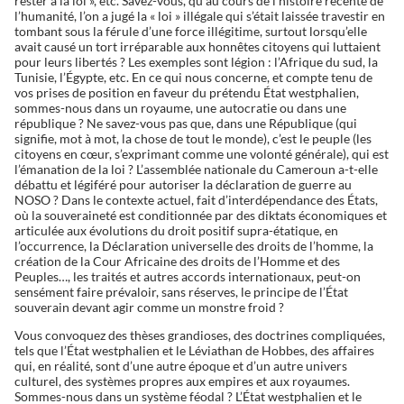
rester à la loi », etc. Savez-vous, qu’au cours de l’histoire récente de
l’humanité, l’on a jugé la « loi » illégale qui s’était laissée travestir en
tombant sous la férule d’une force illégitime, surtout lorsqu’elle
avait causé un tort irréparable aux honnêtes citoyens qui luttaient
pour leurs libertés ? Les exemples sont légion : l’Afrique du sud, la
Tunisie, l’Égypte, etc. En ce qui nous concerne, et compte tenu de
vos prises de position en faveur du prétendu État westphalien,
sommes-nous dans un royaume, une autocratie ou dans une
république ? Ne savez-vous pas que, dans une République (qui
signifie, mot à mot, la chose de tout le monde), c’est le peuple (les
citoyens en cœur, s’exprimant comme une volonté générale), qui est
l’émanation de la loi ? L’assemblée nationale du Cameroun a-t-elle
débattu et légiféré pour autoriser la déclaration de guerre au
NOSO ? Dans le contexte actuel, fait d’interdépendance des États,
où la souveraineté est conditionnée par des diktats économiques et
articulée aux évolutions du droit positif supra-étatique, en
l’occurrence, la Déclaration universelle des droits de l’homme, la
création de la Cour Africaine des droits de l’Homme et des
Peuples…, les traités et autres accords internationaux, peut-on
sensément faire prévaloir, sans réserves, le principe de l’État
souverain devant agir comme un monstre froid ?
Vous convoquez des thèses grandioses, des doctrines compliquées,
tels que l’État westphalien et le Léviathan de Hobbes, des affaires
qui, en réalité, sont d’une autre époque et d’un autre univers
culturel, des systèmes propres aux empires et aux royaumes.
Sommes-nous dans un système féodal ? L’État westphalien et le