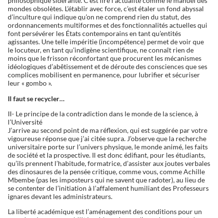
philosophique sidérante. C’est lire l’actualité comme le manuel des
mondes obsolètes. L’établir avec force, c’est étaler un fond abyssal
d’inculture qui indique qu’on ne comprend rien du statut, des
ordonnancements multiformes et des fonctionnalités actuelles qui
font persévérer les États contemporains en tant qu’entités
agissantes. Une telle impéritie (incompétence) permet de voir que
le locuteur, en tant qu’indigène scientifique, ne connaît rien de
moins que le frisson réconfortant que procurent les mécanismes
idéologiques d’abêtissement et de déroute des consciences que ses
complices mobilisent en permanence, pour lubrifier et sécuriser
leur « gombo ».
Il faut se recycler…
II- Le principe de la contradiction dans le monde de la science, à
l’Université
J’arrive au second point de ma réflexion, qui est suggérée par votre
vigoureuse réponse que j’ai citée supra. J’observe que la recherche
universitaire porte sur l’univers physique, le monde animé, les faits
de société et la prospective. Il est donc édifiant, pour les étudiants,
qu’ils prennent l’habitude, formatrice, d’assister aux joutes verbales
des dinosaures de la pensée critique, comme vous, comme Achille
Mbembe (pas les imposteurs qui ne savent que radoter), au lieu de
se contenter de l’initiation à l’affalement humiliant des Professeurs
ignares devant les administrateurs.
La liberté académique est l’aménagement des conditions pour un