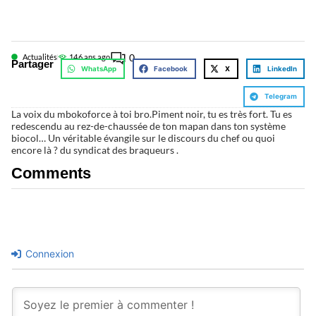
0
Actualités
14
6 ans ago
Partager
WhatsApp
Facebook
X
LinkedIn
Telegram
La voix du mbokoforce à toi bro.Piment noir, tu es très fort. Tu es
redescendu au rez-de-chaussée de ton mapan dans ton système
biocol… Un véritable évangile sur le discours du chef ou quoi
encore là ? du syndicat des braqueurs .
Comments
Connexion