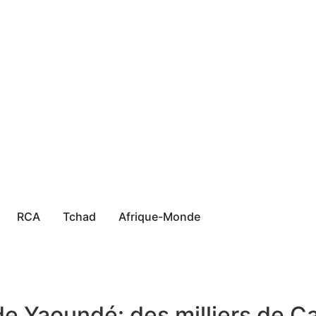
RCA
Tchad
Afrique-Monde
 de Yaoundé: des milliers de 