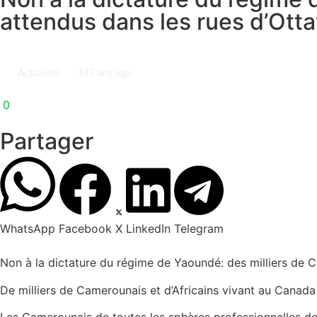
attendus dans les rues d’Ott
Actualités
14
7 ans ago
0
Partager
WhatsApp
Facebook
X
LinkedIn
Telegram
Non à la dictature du régime de Yaoundé: des milliers de C
De milliers de Camerounais et d’Africains vivant au Canada
Les Camerounais de toutes les sphères professionnelles de 