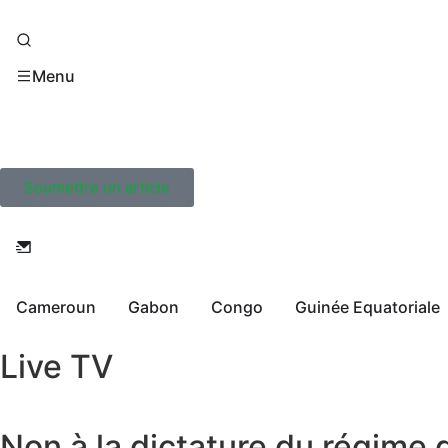
Menu
Soumettre un article
Cameroun
Gabon
Congo
Guinée Equatoriale
Live TV
Non à la dictature du régime