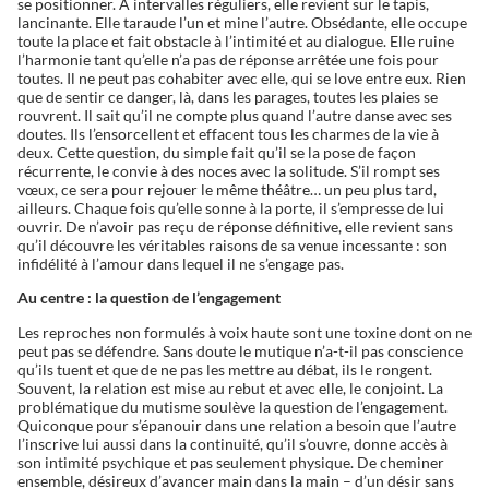
se positionner. À intervalles réguliers, elle revient sur le tapis,
lancinante. Elle taraude l’un et mine l’autre. Obsédante, elle occupe
toute la place et fait obstacle à l’intimité et au dialogue. Elle ruine
l’harmonie tant qu’elle n’a pas de réponse arrêtée une fois pour
toutes. Il ne peut pas cohabiter avec elle, qui se love entre eux. Rien
que de sentir ce danger, là, dans les parages, toutes les plaies se
rouvrent. Il sait qu’il ne compte plus quand l’autre danse avec ses
doutes. Ils l’ensorcellent et effacent tous les charmes de la vie à
deux. Cette question, du simple fait qu’il se la pose de façon
récurrente, le convie à des noces avec la solitude. S’il rompt ses
vœux, ce sera pour rejouer le même théâtre… un peu plus tard,
ailleurs. Chaque fois qu’elle sonne à la porte, il s’empresse de lui
ouvrir. De n’avoir pas reçu de réponse définitive, elle revient sans
qu’il découvre les véritables raisons de sa venue incessante : son
infidélité à l’amour dans lequel il ne s’engage pas.
Au centre : la question de l’engagement
Les reproches non formulés à voix haute sont une toxine dont on ne
peut pas se défendre. Sans doute le mutique n’a-t-il pas conscience
qu’ils tuent et que de ne pas les mettre au débat, ils le rongent.
Souvent, la relation est mise au rebut et avec elle, le conjoint. La
problématique du mutisme soulève la question de l’engagement.
Quiconque pour s’épanouir dans une relation a besoin que l’autre
l’inscrive lui aussi dans la continuité, qu’il s’ouvre, donne accès à
son intimité psychique et pas seulement physique. De cheminer
ensemble, désireux d’avancer main dans la main – d’un désir sans