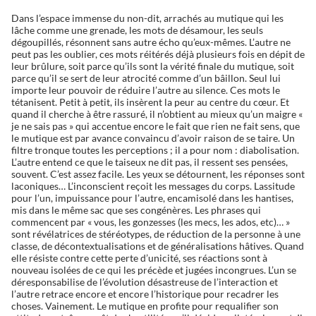
Dans l’espace immense du non-dit, arrachés au mutique qui les
lâche comme une grenade, les mots de désamour, les seuls
dégoupillés, résonnent sans autre écho qu’eux-mêmes. L’autre ne
peut pas les oublier, ces mots réitérés déjà plusieurs fois en dépit de
leur brûlure, soit parce qu’ils sont la vérité finale du mutique, soit
parce qu’il se sert de leur atrocité comme d’un bâillon. Seul lui
importe leur pouvoir de réduire l’autre au silence. Ces mots le
tétanisent. Petit à petit, ils insèrent la peur au centre du cœur. Et
quand il cherche à être rassuré, il n’obtient au mieux qu’un maigre «
je ne sais pas » qui accentue encore le fait que rien ne fait sens, que
le mutique est par avance convaincu d’avoir raison de se taire. Un
filtre tronque toutes les perceptions ; il a pour nom : diabolisation.
L’autre entend ce que le taiseux ne dit pas, il ressent ses pensées,
souvent. C’est assez facile. Les yeux se détournent, les réponses sont
laconiques… L’inconscient reçoit les messages du corps. Lassitude
pour l’un, impuissance pour l’autre, encamisolé dans les hantises,
mis dans le même sac que ses congénères. Les phrases qui
commencent par « vous, les gonzesses (les mecs, les ados, etc)… »
sont révélatrices de stéréotypes, de réduction de la personne à une
classe, de décontextualisations et de généralisations hâtives. Quand
elle résiste contre cette perte d’unicité, ses réactions sont à
nouveau isolées de ce qui les précède et jugées incongrues. L’un se
déresponsabilise de l’évolution désastreuse de l’interaction et
l’autre retrace encore et encore l’historique pour recadrer les
choses. Vainement. Le mutique en profite pour requalifier son