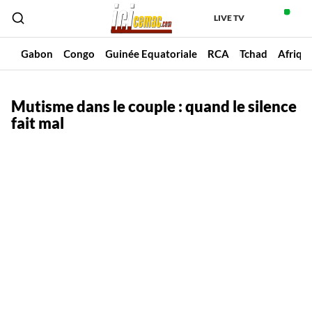
LIVE TV
un
Gabon
Congo
Guinée Equatoriale
RCA
Tchad
Afriqu
Mutisme dans le couple : quand le silence
fait mal