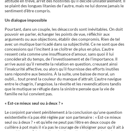
attitude en trêve, arrêt des hostilités qu’il décide unilatéralement. Il
se plaint des longues litanies de l’autre, mais ne lui donne jamais le
sentiment d’être compris.
Un dialogue impossible
Pourtant, dans un couple, les désaccords sont inévitables. On doit
pouvoir en parler, échanger les points de vue, réfléchir aux
arguments ou aux objections, établir des compromis. Rien de tel
avec un mutique barricadé dans sa subjectivité. Ce ne sont que des
concessions qui l’incitent à se cloîtrer de plus en plus. L’autre
ressent cela comme une insuffisance d’amour, sans quoi il lui
concéderait du temps, de l’investissement et de l’importance. Il
arrive aussi qu’il remette la relation en question, creusant ainsi
l’insécurité affective, ou alors qu’il fournisse des efforts inutiles
sans répondre aux besoins. À la suite, une baisse de moral, un
oubli… tout prend la couleur du manque d’attrait. L’autre navigue
entre le chagrin, l’angoisse, la révolte et les revendications tandis
que le mutique se réfugie dans la sinistre pensée que la vie de
famille ne lui convient pas.
« Est-ce mieux seul ou à deux ? »
Le conjoint parvient péniblement à la conclusion qu’une question
existentielle n’a pas été réglée par son partenaire : « Est-ce mieux
seul ou à deux ? » et qu’elle ne peut pas l’être en deux coups de
cuillère à pot mais il n’a pas le courage de s’éloigner pour qu’il ait à