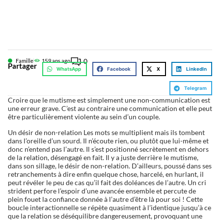
0
Famille
15
9 ans ago
Partager
WhatsApp
Facebook
X
LinkedIn
Telegram
Croire que le mutisme est simplement une non-communication est
une erreur grave. C’est au contraire une communication et elle peut
être particulièrement violente au sein d’un couple.
Un désir de non-relation Les mots se multiplient mais ils tombent
dans l’oreille d’un sourd. Il n’écoute rien, ou plutôt que lui-même et
donc n’entend pas l’autre. Il s’est positionné secrètement en dehors
de la relation, désengagé en fait. Il y a juste derrière le mutisme,
dans son sillage, le désir de non-relation. D’ailleurs, poussé dans ses
retranchements à dire enfin quelque chose, harcelé, en hurlant, il
peut révéler le peu de cas qu’il fait des doléances de l’autre. Un cri
strident perfore l’espoir d’une avancée ensemble et percute de
plein fouet la confiance donnée à l’autre d’être là pour soi ! Cette
boucle interactionnelle se répète quasiment à l’identique jusqu’à ce
que la relation se déséquilibre dangereusement, provoquant une