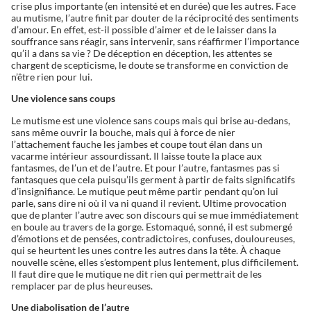
crise plus importante (en intensité et en durée) que les autres. Face
au mutisme, l’autre finit par douter de la réciprocité des sentiments
d’amour. En effet, est-il possible d’aimer et de le laisser dans la
souffrance sans réagir, sans intervenir, sans réaffirmer l’importance
qu’il a dans sa vie ? De déception en déception, les attentes se
chargent de scepticisme, le doute se transforme en conviction de
n’être rien pour lui.
Une violence sans coups
Le mutisme est une violence sans coups mais qui brise au-dedans,
sans même ouvrir la bouche, mais qui à force de nier
l’attachement fauche les jambes et coupe tout élan dans un
vacarme intérieur assourdissant. Il laisse toute la place aux
fantasmes, de l’un et de l’autre. Et pour l’autre, fantasmes pas si
fantasques que cela puisqu’ils germent à partir de faits significatifs
d’insignifiance. Le mutique peut même partir pendant qu’on lui
parle, sans dire ni où il va ni quand il revient. Ultime provocation
que de planter l’autre avec son discours qui se mue immédiatement
en boule au travers de la gorge. Estomaqué, sonné, il est submergé
d’émotions et de pensées, contradictoires, confuses, douloureuses,
qui se heurtent les unes contre les autres dans la tête. À chaque
nouvelle scène, elles s’estompent plus lentement, plus difficilement.
Il faut dire que le mutique ne dit rien qui permettrait de les
remplacer par de plus heureuses.
Une diabolisation de l’autre