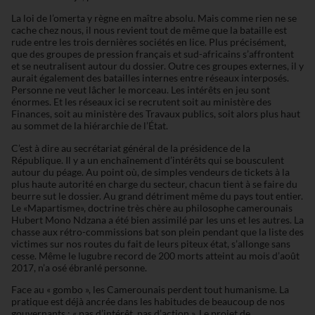
La loi de l’omerta y règne en maître absolu. Mais comme rien ne se
cache chez nous, il nous revient tout de même que la bataille est
rude entre les trois dernières sociétés en lice. Plus précisément,
que des groupes de pression français et sud-africains s’affrontent
et se neutralisent autour du dossier. Outre ces groupes externes, il y
aurait également des batailles internes entre réseaux interposés.
Personne ne veut lâcher le morceau. Les intérêts en jeu sont
énormes. Et les réseaux ici se recrutent soit au ministère des
Finances, soit au ministère des Travaux publics, soit alors plus haut
au sommet de la hiérarchie de l’État.
C’est à dire au secrétariat général de la présidence de la
République. Il y a un enchaînement d’intérêts qui se bousculent
autour du péage. Au point où, de simples vendeurs de tickets à la
plus haute autorité en charge du secteur, chacun tient à se faire du
beurre sut le dossier. Au grand détriment même du pays tout entier.
Le «Mapartisme», doctrine très chère au philosophe camerounais
Hubert Mono Ndzana a été bien assimilé par les uns et les autres. La
chasse aux rétro-commissions bat son plein pendant que la liste des
victimes sur nos routes du fait de leurs piteux état, s’allonge sans
cesse. Même le lugubre record de 200 morts atteint au mois d’août
2017, n’a osé ébranlé personne.
Face au « gombo », les Camerounais perdent tout humanisme. La
pratique est déjà ancrée dans les habitudes de beaucoup de nos
gouvernants : « pas d’intérêt, pas d’action ». Le projet de