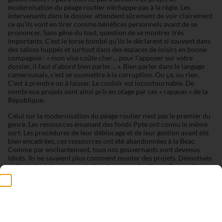
modernisation du péage routier n’échappe pas à la règle. Les
intervenants dans le dossier attendent sûrement de voir clairement
ce qu’ils vont en tirer comme bénéfices personnels avant de se
prononcer. Sans gêne du tout, question de se montrer très
importants. C’est le torse bombé qu’ils le déclarent si souvent dans
des salons huppés et surtout dans des espaces de loisirs en bonne
compagnie : « mon visa coûte cher… pour l’apposer sur votre
dossier, il faut d’abord bien parler… ». Bien parler dans le langage
camerounais, c’est se soumettre à la corruption. Ou ça, ou rien.
C’est à prendre ou à laisser. Le couloir est incontournable. De
nombreux projets sont ainsi pris en otage par ces « rapaces » de la
République.
Celui sur la modernisation du péage routier n’est pas le premier du
genre. Les ressources émanant des fonds Ppte ont connu le même
sort. Les procédures de leur déblocage et de leur gestion ayant été
bien encadrées, ces ressources ont été abandonnées à la Beac.
Comme par enchantement, tous nos gouvernants sont devenus
idiots. Ils ne savaient plus comment monter des projets. Démotivés
qu’ils étaient de ne pouvoir tirer leur part du gâteau. De manière
plus globale, c’est cette façon de faire qui a gangrené tout notre
système des marchés publics. Malgré toutes les dispositions
jusqu’ici prises, il reste difficile d’extirper le ver du fruit.
http://www.camerounweb.com/
Comments