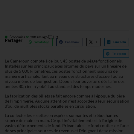
0
Économies
20
8 ans ago
Partager
WhatsApp
Facebook
X
LinkedIn
Telegram
Le Cameroun compte à ce jour, 45 postes de péage fonctionnels.
Installés sur les principaux axes bitumés du pays sur un linéaire de
plus de 5 000 kilomètres, ces postes fonctionnent jusqu’ici de
manière artisanale. Tant au niveau des structures d’accueil qu’au
niveau même de leur gestion. Depuis leur ouverture dès la fin des
années 80, rien n’y obéit au standard des temps modernes.
La fabrication des billets se fait encore comme à l’époque du père
de l’imprimerie. Aucune attention n’est accordée à leur sécurisation
d’où, de multiples stocks parallèles en circulation.
La collecte des recettes en espèces sonnantes et trébuchantes
s’opère de main en main. Ce qui inévitablement est à l’origine de
vastes détournements de fond. Privant ainsi le fond routier de l’une
de ses principales sources de revenus et l’éloignant de sa mission