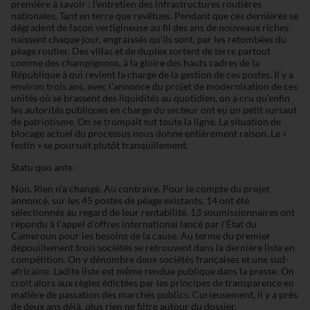
première à savoir : l’entretien des infrastructures routières
nationales. Tant en terre que revêtues. Pendant que ces dernières se
dégradent de façon vertigineuse au fil des ans de nouveaux riches
naissent chaque jour, engraissés qu’ils sont, par les retombées du
péage routier. Des villas et de duplex sortent de terre partout
comme des champignons, à la gloire des hauts cadres de la
République à qui revient la charge de la gestion de ces postes. Il y a
environ trois ans, avec l’annonce du projet de modernisation de ces
unités où se brassent des liquidités au quotidien, on a cru qu’enfin
les autorités publiques en charge du secteur ont eu un petit sursaut
de patriotisme. On se trompait sut toute la ligne. La situation de
blocage actuel du processus nous donne entièrement raison. Le «
festin » se poursuit plutôt tranquillement.
Statu quo ante
Non. Rien n’a changé. Au contraire. Pour le compte du projet
annoncé, sur les 45 postes de péage existants, 14 ont été
sélectionnés au regard de leur rentabilité. 13 soumissionnaires ont
répondu à l’appel d’offres international lancé par l’État du
Cameroun pour les besoins de la cause. Au terme du premier
dépouillement trois sociétés se retrouvent dans la dernière liste en
compétition. On y dénombre deux sociétés françaises et une sud-
africaine. Ladite liste est même rendue publique dans la presse. On
croit alors aux règles édictées par les principes de transparence en
matière de passation des marchés publics. Curieusement, il y a près
de deux ans déjà, plus rien ne filtre autour du dossier.