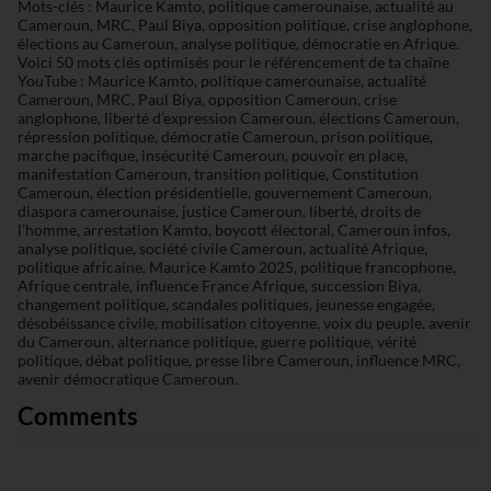
Mots-clés : Maurice Kamto, politique camerounaise, actualité au
Cameroun, MRC, Paul Biya, opposition politique, crise anglophone,
élections au Cameroun, analyse politique, démocratie en Afrique.
Voici 50 mots clés optimisés pour le référencement de ta chaîne
YouTube : Maurice Kamto, politique camerounaise, actualité
Cameroun, MRC, Paul Biya, opposition Cameroun, crise
anglophone, liberté d’expression Cameroun, élections Cameroun,
répression politique, démocratie Cameroun, prison politique,
marche pacifique, insécurité Cameroun, pouvoir en place,
manifestation Cameroun, transition politique, Constitution
Cameroun, élection présidentielle, gouvernement Cameroun,
diaspora camerounaise, justice Cameroun, liberté, droits de
l’homme, arrestation Kamto, boycott électoral, Cameroun infos,
analyse politique, société civile Cameroun, actualité Afrique,
politique africaine, Maurice Kamto 2025, politique francophone,
Afrique centrale, influence France Afrique, succession Biya,
changement politique, scandales politiques, jeunesse engagée,
désobéissance civile, mobilisation citoyenne, voix du peuple, avenir
du Cameroun, alternance politique, guerre politique, vérité
politique, débat politique, presse libre Cameroun, influence MRC,
avenir démocratique Cameroun.
Comments