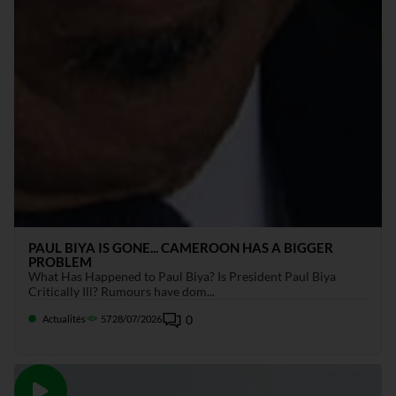
PAUL BIYA IS GONE... CAMEROON HAS A BIGGER
PROBLEM
What Has Happened to Paul Biya? Is President Paul Biya
Critically Ill? Rumours have dom...
0
Actualités
57
28/07/2026