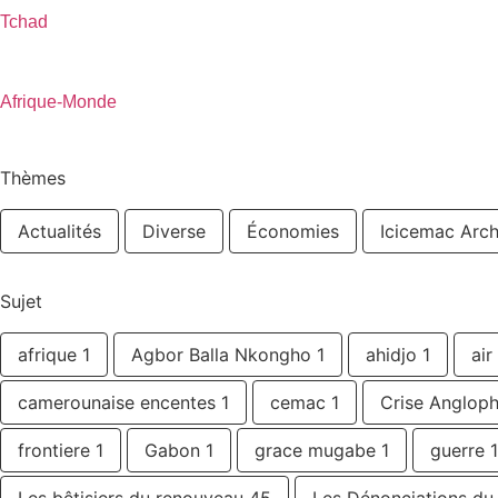
Tchad
Afrique-Monde
Thèmes
Actualités
Diverse
Économies
Icicemac Arch
Sujet
afrique
1
Agbor Balla Nkongho
1
ahidjo
1
air
camerounaise encentes
1
cemac
1
Crise Anglop
frontiere
1
Gabon
1
grace mugabe
1
guerre
1