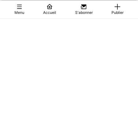
Menu
Accueil
S'abonner
Publier
OU EST DONC PASSÉ PAUL BIYA, LE PLUS VIEUX
SATRAPE AU MONDE ?
Tout le monde fait comme s’il avait, soudain, disparu. Et
comme si nul ne savait où il ...
0
Actualités
6
09/08/2026