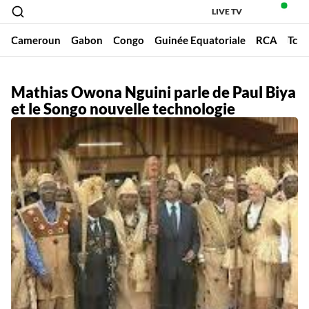
LIVE TV
Cameroun
Gabon
Congo
Guinée Equatoriale
RCA
Tch
Mathias Owona Nguini parle de Paul Biya
et le Songo nouvelle technologie