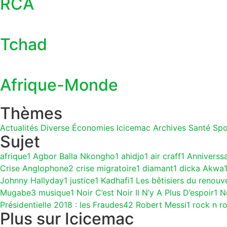
RCA
Tchad
Afrique-Monde
Thèmes
Actualités
Diverse
Économies
Icicemac Archives
Santé
Spo
Sujet
afrique
1
Agbor Balla Nkongho
1
ahidjo
1
air craff
1
Anniverss
Crise Anglophone
2
crise migratoire
1
diamant
1
dicka Akwa
Johnny Hallyday
1
justice
1
Kadhafi
1
Les bêtisiers du renouv
Mugabe
3
musique
1
Noir C’est Noir Il N’y A Plus D’espoir
1
N
Présidentielle 2018 : les Fraudes
42
Robert Messi
1
rock n ro
Plus sur Icicemac