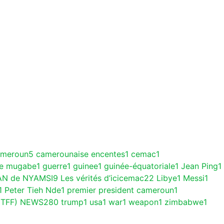
ameroun
5
camerounaise encentes
1
cemac
1
ce mugabe
1
guerre
1
guinee
1
guinée-équatoriale
1
Jean Ping
1
AN de NYAMSI
9
Les vérités d’icicemac
22
Libye
1
Messi
1
1
Peter Tieh Nde
1
premier president cameroun
1
(TFF) NEWS
280
trump
1
usa
1
war
1
weapon
1
zimbabwe
1