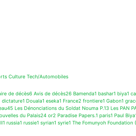
rts
Culture
Tech/Automobiles
aire de décès
6
Avis de décès
26
Bamenda
1
bashar
1
biya
1
c
1
dictature
1
Douala
1
eseka
1
France
2
frontiere
1
Gabon
1
gra
eau
45
Les Dénonciations du Soldat Nouma P.
13
Les PAN P
ouvelles du Palais
24
or
2
Paradise Papers.
1
paris
1
Paul Biya
ll
1
russia
1
russie
1
syrian
1
syrie
1
The Fomunyoh Foundation 