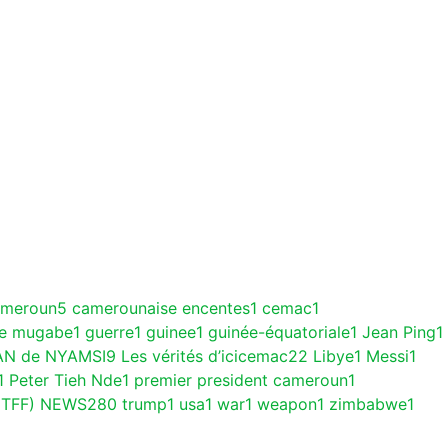
ameroun
5
camerounaise encentes
1
cemac
1
ce mugabe
1
guerre
1
guinee
1
guinée-équatoriale
1
Jean Ping
1
AN de NYAMSI
9
Les vérités d’icicemac
22
Libye
1
Messi
1
1
Peter Tieh Nde
1
premier president cameroun
1
(TFF) NEWS
280
trump
1
usa
1
war
1
weapon
1
zimbabwe
1