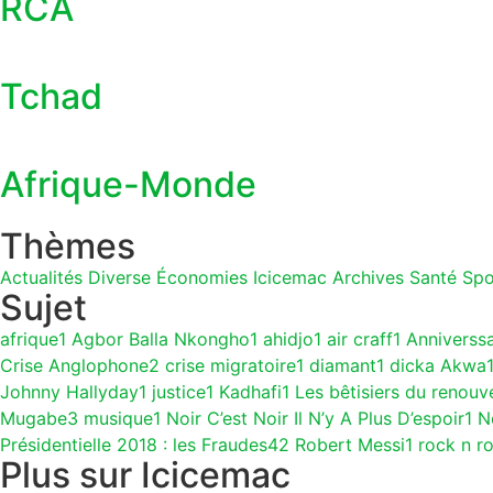
RCA
Tchad
Afrique-Monde
Thèmes
Actualités
Diverse
Économies
Icicemac Archives
Santé
Spo
Sujet
afrique
1
Agbor Balla Nkongho
1
ahidjo
1
air craff
1
Anniverss
Crise Anglophone
2
crise migratoire
1
diamant
1
dicka Akwa
Johnny Hallyday
1
justice
1
Kadhafi
1
Les bêtisiers du renouv
Mugabe
3
musique
1
Noir C’est Noir Il N’y A Plus D’espoir
1
N
Présidentielle 2018 : les Fraudes
42
Robert Messi
1
rock n ro
Plus sur Icicemac