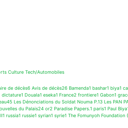
rts
Culture
Tech/Automobiles
aire de décès
6
Avis de décès
26
Bamenda
1
bashar
1
biya
1
c
1
dictature
1
Douala
1
eseka
1
France
2
frontiere
1
Gabon
1
gra
eau
45
Les Dénonciations du Soldat Nouma P.
13
Les PAN P
ouvelles du Palais
24
or
2
Paradise Papers.
1
paris
1
Paul Biya
ll
1
russia
1
russie
1
syrian
1
syrie
1
The Fomunyoh Foundation 