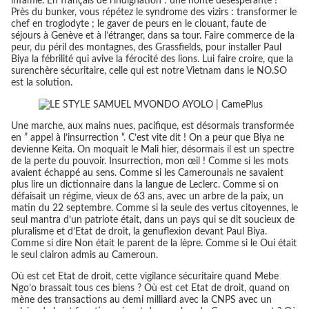
infamie. En français de l’indignation : une honte désespérante !
Près du bunker, vous répétez le syndrome des vizirs : transformer le
chef en troglodyte ; le gaver de peurs en le clouant, faute de
séjours à Genève et à l’étranger, dans sa tour. Faire commerce de la
peur, du péril des montagnes, des Grassfields, pour installer Paul
Biya la fébrilité qui avive la férocité des lions. Lui faire croire, que la
surenchère sécuritaire, celle qui est notre Vietnam dans le NO.SO
est la solution.
Une marche, aux mains nues, pacifique, est désormais transformée
en ” appel à l’insurrection “. C’est vite dit ! On a peur que Biya ne
devienne Keita. On moquait le Mali hier, désormais il est un spectre
de la perte du pouvoir. Insurrection, mon œil ! Comme si les mots
avaient échappé au sens. Comme si les Camerounais ne savaient
plus lire un dictionnaire dans la langue de Leclerc. Comme si on
défaisait un régime, vieux de 63 ans, avec un arbre de la paix, un
matin du 22 septembre. Comme si la seule des vertus citoyennes, le
seul mantra d’un patriote était, dans un pays qui se dit soucieux de
pluralisme et d’Etat de droit, la genuflexion devant Paul Biya.
Comme si dire Non était le parent de la lèpre. Comme si le Oui était
le seul clairon admis au Cameroun.
Où est cet Etat de droit, cette vigilance sécuritaire quand Mebe
Ngo’o brassait tous ces biens ? Où est cet Etat de droit, quand on
mène des transactions au demi milliard avec la CNPS avec un