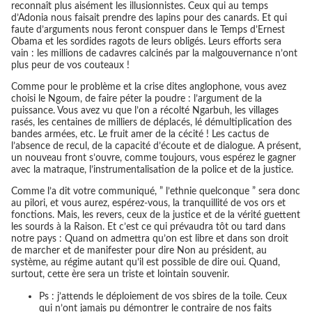
reconnaît plus aisément les illusionnistes. Ceux qui au temps
d’Adonia nous faisait prendre des lapins pour des canards. Et qui
faute d’arguments nous feront conspuer dans le Temps d’Ernest
Obama et les sordides ragots de leurs obligés. Leurs efforts sera
vain : les millions de cadavres calcinés par la malgouvernance n’ont
plus peur de vos couteaux !
Comme pour le problème et la crise dites anglophone, vous avez
choisi le Ngoum, de faire péter la poudre : l’argument de la
puissance. Vous avez vu que l’on a récolté Ngarbuh, les villages
rasés, les centaines de milliers de déplacés, lé démultiplication des
bandes armées, etc. Le fruit amer de la cécité ! Les cactus de
l’absence de recul, de la capacité d’écoute et de dialogue. A présent,
un nouveau front s’ouvre, comme toujours, vous espérez le gagner
avec la matraque, l’instrumentalisation de la police et de la justice.
Comme l’a dit votre communiqué, ” l’ethnie quelconque ” sera donc
au pilori, et vous aurez, espérez-vous, la tranquillité de vos ors et
fonctions. Mais, les revers, ceux de la justice et de la vérité guettent
les sourds à la Raison. Et c’est ce qui prévaudra tôt ou tard dans
notre pays : Quand on admettra qu’on est libre et dans son droit
de marcher et de manifester pour dire Non au président, au
système, au régime autant qu’il est possible de dire oui. Quand,
surtout, cette ère sera un triste et lointain souvenir.
Ps : j’attends le déploiement de vos sbires de la toile. Ceux
qui n’ont jamais pu démontrer le contraire de nos faits