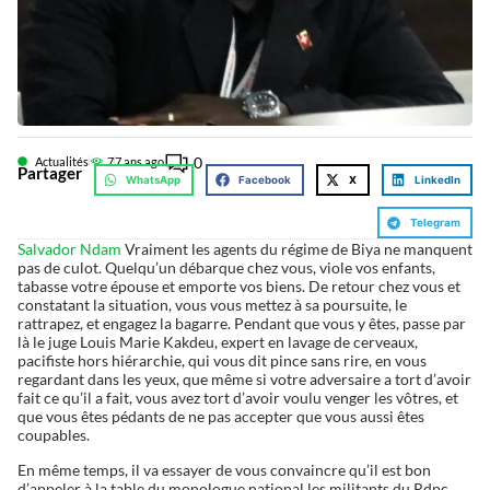
0
Actualités
7
7 ans ago
Partager
WhatsApp
Facebook
X
LinkedIn
Telegram
Salvador Ndam
Vraiment les agents du régime de Biya ne manquent
pas de culot. Quelqu’un débarque chez vous, viole vos enfants,
tabasse votre épouse et emporte vos biens. De retour chez vous et
constatant la situation, vous vous mettez à sa poursuite, le
rattrapez, et engagez la bagarre. Pendant que vous y êtes, passe par
là le juge Louis Marie Kakdeu, expert en lavage de cerveaux,
pacifiste hors hiérarchie, qui vous dit pince sans rire, en vous
regardant dans les yeux, que même si votre adversaire a tort d’avoir
fait ce qu’il a fait, vous avez tort d’avoir voulu venger les vôtres, et
que vous êtes pédants de ne pas accepter que vous aussi êtes
coupables.
En même temps, il va essayer de vous convaincre qu’il est bon
d’appeler à la table du monologue national les militants du Rdpc