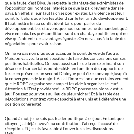
que la faute, c’est Biya. Je regrette le chantage des extrémistes de
l’opposition qui n’ont pas intérêt à ce que la paix revienne dans le
pays. En effet, il leur faut la crise pour exister. La violence est leur
point fort alors que l’on les attend sur le terrain du développement.
Il faut mettre fin au conflit identitaire pour parler du
développement. Les citoyens que nous sommes ne demandent qu’à
vivre en paix. Les pré-conditions sont un chantage politicien qui ne
vise qu’à obtenir des avantages égoïstes.On ne va pas à la table des
négociations pour avoir raison.
On ne va pas non plus pour accepter le point de vue de l’autre.
Mais, on va avec la prédisposition de faire des concessions sur ses
positions habituelles. On peut aussi sortir de là en exprimant son
désaccord sur certains points-clé.Et en fonction des rapports de
force en présence, un second Dialogue peut être convoqué jusqu’à
la convergence de la majorité. J’ai l’impression que certains veulent
que le RDPC organise son camp et les aide à organiser le leur!
Attention à l’Etat providence! Le RDPC pousse ses pions, c’est le
jeu! Poussez pour vous au lieu de pleurnicher! Et à la table des
négociations, montrez votre capacité à être unis et à défendre une
position cohérente!
Quand à moi, je ne suis pas leader politique à ce jour. En tant que
citoyen, j’ai déjà envoyé ma contribution. J’ai reçu l’accusé de
réception. Et je suis favorable à l’ouverture des discussions.
LMK