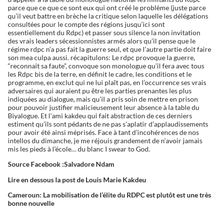
parce que ce que ce sont eux qui ont créé le problème (juste parce
qu’il veut battre en brèche la critique selon laquelle les délégations
consultées pour le compte des régions jusqu’ici sont
essentiellement du Rdpc) et passer sous silence la non invitation
des vrais leaders sécessionnistes armés alors qu’il pense que le
régime rdpc n’a pas fait la guerre seul, et que l’autre partie doit faire
son mea culpa aussi. récapitulons: Le rdpc provoque la guerre,
“reconnait sa faute”, convoque son monologue qu’il fera avec tous
les Rdpc bis de la terre, en définit le cadre, les conditions et le
programme, en exclut qui ne lui plaît pas, en l’occurrence ses vrais
adversaires qui auraient pu être les parties prenantes les plus
indiquées au dialogue, mais qu’il a pris soin de mettre en prison
pour pouvoir justifier malicieusement leur absence à la table du
Biyalogue. Et l’ami kakdeu qui fait abstraction de ces derniers
estiment qu’ils sont pédants de ne pas s’aplatir d’applaudissements
pour avoir été ainsi méprisés. Face à tant d’incohérences de nos
intellos du dimanche, je me réjouis grandement de n’avoir jamais
mis les pieds à l’école… du blanc I swear to God.
Source Facebook :Salvadore Ndam
Lire en dessous la post de Louis Marie Kakdeu
Cameroun: La mobilisation de l’élite du RDPC est plutôt est une très
bonne nouvelle