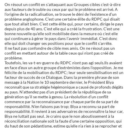
On résout un conflit en s’attaquant aux Groupes cibles c’est-à-dire
aux fauteurs de trouble ou ceux par qui le problème est arrivé. A
l’origine de la radicalisation, se trouve le déni de l’existence d’un
problème anglophone. C’est une certaine élite du RDPC qui disait
que tout allait bien. C’est cette élite qui, pour certains, dirige le pays
depuis plus de 40 ans. C’est elle qui a créé la frustration. C’est une
bonne nouvelle qu’elle soit mobilisée dans la mesure où c’est elle
qui continuera à gérer le pays dans l’avenir immédiat. C’est donc
elle qui doit changer ses positions pour que le conflit s’arrête.
Il ne faut pas confondre de cible mes amis. On ne résout pas un
conflit en mettant autour de la table ceux qui n’ont pas créé de
problème.
Toutefois, les va-t-en-guerre du RDPC n’ont pas agi seuls.Ils avaient
en face d’eux un autre groupe d’extrémistes dans l’opposition. Je me
félicite de la mobilisation du RDPC; leur seule sensibilisation est un
facteur de succès de ce Dialogue. Dans la première phrase de son
message à la Nation le 10 septembre dernier, le Président Biya
reconnaît que sa stratégie hégémonique a causé de profonds dégâts
au pays. N’attendez pas d’un président de la république de sa
génération qu’il se mette à genou. La résolution d’un conflit
commence par la reconnaissance par chaque partie de sa part de
responsabilité. N’en faisons pas trop; Biya a reconnu sa part de
responsabilité. Il revient à ses adversaires de reconnaître la leur car,
Biya ne luttait pas seul. Je crains que le non aboutissement à la
réconciliation nationale soit la faute d’une certaine opposition, qui
du haut de son pédantisme, estime qu’elle n’a rien à se reprocher et