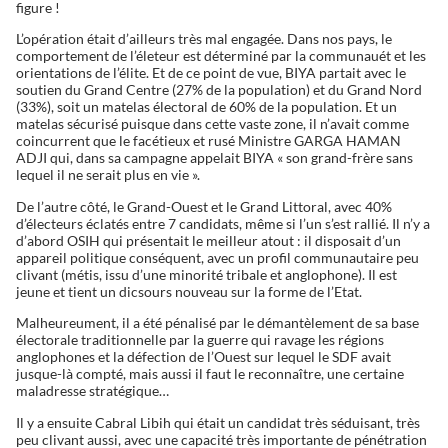
figure !
L’opération était d’ailleurs très mal engagée. Dans nos pays, le
comportement de l’életeur est déterminé par la communauét et les
orientations de l’élite. Et de ce point de vue, BIYA partait avec le
soutien du Grand Centre (27% de la population) et du Grand Nord
(33%), soit un matelas électoral de 60% de la population. Et un
matelas sécurisé puisque dans cette vaste zone, il n’avait comme
coincurrent que le facétieux et rusé Ministre GARGA HAMAN
ADJI qui, dans sa campagne appelait BIYA « son grand-frère sans
lequel il ne serait plus en vie ».
De l’autre côté, le Grand-Ouest et le Grand Littoral, avec 40%
d’électeurs éclatés entre 7 candidats, même si l’un s’est rallié. Il n’y a
d’abord OSIH qui présentait le meilleur atout : il disposait d’un
appareil politique conséquent, avec un profil communautaire peu
clivant (métis, issu d’une minorité tribale et anglophone). Il est
jeune et tient un dicsours nouveau sur la forme de l’Etat.
Malheureument, il a été pénalisé par le démantèlement de sa base
électorale traditionnelle par la guerre qui ravage les régions
anglophones et la défection de l’Ouest sur lequel le SDF avait
jusque-là compté, mais aussi il faut le reconnaître, une certaine
maladresse stratégique…
Il y a ensuite Cabral Libih qui était un candidat très séduisant, très
peu clivant aussi, avec une capacité très importante de pénétration