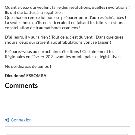
Quant à ceux qui veulent faire des révolutions, quelles révolutions ?
Ils ont été battus à la régulière !
Que chacun rentre lui pour se préparer pour d’autres échéances !
La seule chose qu’ils en retireraient en faisant les idiots, c’est une
constellation de traumatismes craniens !
D’ailleurs, il y aura rien ! Tout cela, c’est du vent ! Dans quelques
shours, ceux qui croient aux affabulations vont se tasser !
Préparez-vous aux prochaines élections ! Certainement les
Régionales en Février 209, avant les municipales et législatives.
Ne perdez pas de temps !
Dieudonné ESSOMBA
Comments
Connexion