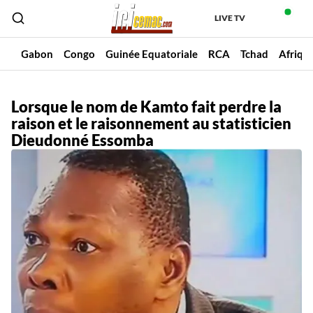
LIVE TV
un
Gabon
Congo
Guinée Equatoriale
RCA
Tchad
Afriqu
Lorsque le nom de Kamto fait perdre la
raison et le raisonnement au statisticien
Dieudonné Essomba