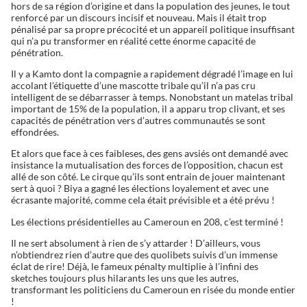
hors de sa région d’origine et dans la population des jeunes, le tout
renforcé par un discours incisif et nouveau. Mais il était trop
pénalisé par sa propre précocité et un appareil politique insuffisant
qui n’a pu transformer en réalité cette énorme capacité de
pénétration.
Il y a Kamto dont la compagnie a rapidement dégradé l’image en lui
accolant l’étiquette d’une mascotte tribale qu’il n’a pas cru
intelligent de se débarrasser à temps. Nonobstant un matelas tribal
important de 15% de la population, il a apparu trop clivant, et ses
capacités de pénétration vers d’autres communautés se sont
effondrées.
Et alors que face à ces faibleses, des gens avsiés ont demandé avec
insistance la mutualisation des forces de l’opposition, chacun est
allé de son côté. Le cirque qu’ils sont entrain de jouer maintenant
sert à quoi ? Biya a gagné les élections loyalement et avec une
écrasante majorité, comme cela était prévisible et a été prévu !
Les élections présidentielles au Cameroun en 208, c’est terminé !
Il ne sert absolument à rien de s’y attarder ! D’ailleurs, vous
n’obtiendrez rien d’autre que des quolibets suivis d’un immense
éclat de rire! Déjà, le fameux pénalty multiplie à l’infini des
sketches toujours plus hilarants les uns que les autres,
transformant les politiciens du Cameroun en risée du monde entier
!