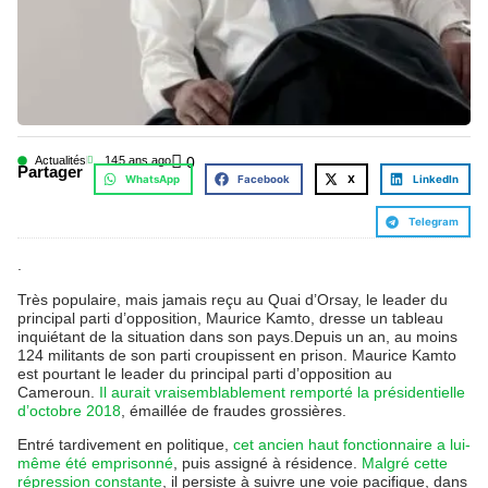
Actualités
14
5 ans ago
0
Partager
WhatsApp
Facebook
X
LinkedIn
Telegram
.
Très populaire, mais jamais reçu au Quai d’Orsay, le leader du
principal parti d’opposition, Maurice Kamto, dresse un tableau
inquiétant de la situation dans son pays.Depuis un an, au moins
124 militants de son parti croupissent en prison. Maurice Kamto
est pourtant le leader du principal parti d’opposition au
Cameroun.
Il aurait vraisemblablement remporté la présidentielle
d’octobre 2018
, émaillée de fraudes grossières.
Entré tardivement en politique,
cet ancien haut fonctionnaire a lui-
même été emprisonné
, puis assigné à résidence.
Malgré cette
répression constante
, il persiste à suivre une voie pacifique, dans