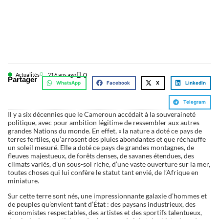
0
Actualités
21
6 ans ago
Partager
WhatsApp
Facebook
X
LinkedIn
Telegram
Il y a six décennies que le Cameroun accédait à la souveraineté
politique, avec pour ambition légitime de ressembler aux autres
grandes Nations du monde. En effet, « la nature a doté ce pays de
terres fertiles, qu’arrosent des pluies abondantes et que réchauffe
un soleil mesuré. Elle a doté ce pays de grandes montagnes, de
fleuves majestueux, de forêts denses, de savanes étendues, des
climats variés, d’un sous-sol riche, d’une vaste ouverture sur la mer,
toutes choses qui lui confère le statut tant envié, de l’Afrique en
miniature.
Sur cette terre sont nés, une impressionnante galaxie d’hommes et
de peuples qu’envient tant d’État : des paysans industrieux, des
économistes respectables, des artistes et des sportifs talentueux,