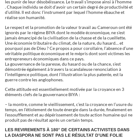
les punir de leur désobéissance. Le travail s’impose ainsi à l’homme
. Chaque individu se doit d’avoir un certain degré de productivité et
d’utilité. Il est donc l’instrument par lequel l’homme ébauche et
réalise son humanité.
Le respect et la promotion de la valeur travail au Cameroun ont été
ignorés par le régime BIYA dont le modèle économique, ne s’est
jamais émancipé de la civilisation de la chasse et de la cueillette.
Une économie tributaire du climat, de la nature, du hasard… et
pourquoi pas de Dieu ? Ce propos a pour corollaire, l’absence d’une
véritable politique économique et le mépris dont sont victimes les
entrepreneurs économiques dans ce pays.
La gouvernance de la paresse, du hasard ou de la chance, s’est
démontrée également à travers la scandaleuse renonciation à
l’intelligence politique, dont l’illustration la plus patente, est la
guerre contre les anglophones.
Cette attitude est essentiellement motivée par la croyance en 3
éléments clefs de la gouvernance BIYA :
– la montre, comme le vieillissement, c’est la croyance en l’usure du
temps, en l’étiolement de toute énergie dans la durée, finalement en
l’essoufflement et au dépérissement de toute action humaine qui ne
produit pas de résultat après un certain temps.
LES REVIREMENTS À 180° DE CERTAINS ACTIVISTES DANS
LA DIASPORA NE SONT PAS LE RÉSULTAT D’UNE FOLIE