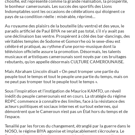
chosifié, est représenté comme la grande réalisation, la prospérité,
le bonheur camerounais. Les succès des sportifs des Lions
Indomptables sont les occasions de célébrations qui éloignent ce
pays de sa condition réelle : misérable, réprimé…
Au royaume des plaisirs de la bouteille (du ventre) et des yeux, le
paradis artificiel de Paul BIYA ne serait pas total, s’il n’y avait pas
une déclinaison bas ventre. Prospèrent à côté des bar-dancings, des
véritables temples de Sodome et Gomorrhe où le sexe-dieu est
célébré et pratiqué, au rythme d’une porno-musique dont la
télévision officielle assure la promotion. Désormais, les talents
musicaux et artistiques camerounais sont noyés par ces bruitages
rebutants, qu’on appelle désormais CULTURE CAMEROUNAISE.
Mais Abraham Lincoln disait « On peut tromper une partie du
peuple tout le temps et tout le peuple une partie du temps, mais on
ne peut pas tromper tout le peuple tout le temps ».
Sous l’inspiration et l’instigation de Maurice KAMTO, un réveil
inédit du peuple camerounais est en cours. La stratégie du régime
RDPC commence à connaître des limites, face à la résistance des
acteurs politiques et sociaux internes et surtout externes, qui
démontrent que le Cameroun n’est pas un État hors du temps et de
l’espace.
Tenaillé par les forces du changement, étranglé par la guerre dans le
NOSO, le régime BIYA agonise et implacablement s’écroulera. Le