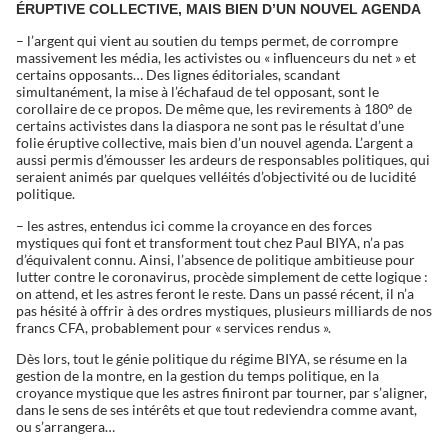
ÉRUPTIVE COLLECTIVE, MAIS BIEN D’UN NOUVEL AGENDA
– l’argent qui vient au soutien du temps permet, de corrompre
massivement les média, les activistes ou « influenceurs du net » et
certains opposants… Des lignes éditoriales, scandant
simultanément, la mise à l’échafaud de tel opposant, sont le
corollaire de ce propos. De même que, les revirements à 180° de
certains activistes dans la diaspora ne sont pas le résultat d’une
folie éruptive collective, mais bien d’un nouvel agenda. L’argent a
aussi permis d’émousser les ardeurs de responsables politiques, qui
seraient animés par quelques velléités d’objectivité ou de lucidité
politique.
– les astres, entendus ici comme la croyance en des forces
mystiques qui font et transforment tout chez Paul BIYA, n’a pas
d’équivalent connu. Ainsi, l’absence de politique ambitieuse pour
lutter contre le coronavirus, procède simplement de cette logique :
on attend, et les astres feront le reste. Dans un passé récent, il n’a
pas hésité à offrir à des ordres mystiques, plusieurs milliards de nos
francs CFA, probablement pour « services rendus ».
Dès lors, tout le génie politique du régime BIYA, se résume en la
gestion de la montre, en la gestion du temps politique, en la
croyance mystique que les astres finiront par tourner, par s’aligner,
dans le sens de ses intérêts et que tout redeviendra comme avant,
ou s’arrangera…