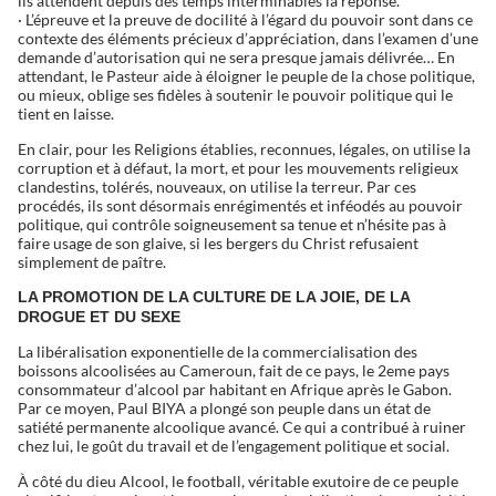
ils attendent depuis des temps interminables la réponse.
· L’épreuve et la preuve de docilité à l’égard du pouvoir sont dans ce
contexte des éléments précieux d’appréciation, dans l’examen d’une
demande d’autorisation qui ne sera presque jamais délivrée… En
attendant, le Pasteur aide à éloigner le peuple de la chose politique,
ou mieux, oblige ses fidèles à soutenir le pouvoir politique qui le
tient en laisse.
En clair, pour les Religions établies, reconnues, légales, on utilise la
corruption et à défaut, la mort, et pour les mouvements religieux
clandestins, tolérés, nouveaux, on utilise la terreur. Par ces
procédés, ils sont désormais enrégimentés et inféodés au pouvoir
politique, qui contrôle soigneusement sa tenue et n’hésite pas à
faire usage de son glaive, si les bergers du Christ refusaient
simplement de paître.
LA PROMOTION DE LA CULTURE DE LA JOIE, DE LA
DROGUE ET DU SEXE
La libéralisation exponentielle de la commercialisation des
boissons alcoolisées au Cameroun, fait de ce pays, le 2eme pays
consommateur d’alcool par habitant en Afrique après le Gabon.
Par ce moyen, Paul BIYA a plongé son peuple dans un état de
satiété permanente alcoolique avancé. Ce qui a contribué à ruiner
chez lui, le goût du travail et de l’engagement politique et social.
À côté du dieu Alcool, le football, véritable exutoire de ce peuple