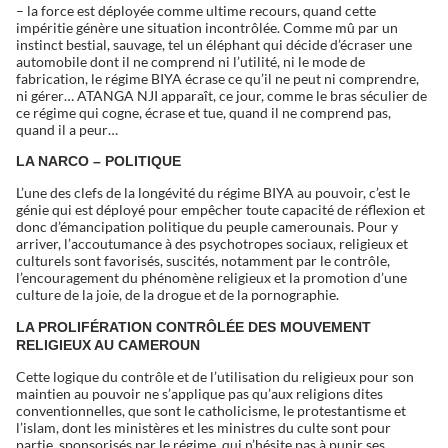
– la force est déployée comme ultime recours, quand cette
impéritie génère une situation incontrôlée. Comme mû par un
instinct bestial, sauvage, tel un éléphant qui décide d’écraser une
automobile dont il ne comprend ni l’utilité, ni le mode de
fabrication, le régime BIYA écrase ce qu’il ne peut ni comprendre,
ni gérer… ATANGA NJI apparaît, ce jour, comme le bras séculier de
ce régime qui cogne, écrase et tue, quand il ne comprend pas,
quand il a peur…
LA NARCO – POLITIQUE
L’une des clefs de la longévité du régime BIYA au pouvoir, c’est le
génie qui est déployé pour empêcher toute capacité de réflexion et
donc d’émancipation politique du peuple camerounais. Pour y
arriver, l’accoutumance à des psychotropes sociaux, religieux et
culturels sont favorisés, suscités, notamment par le contrôle,
l’encouragement du phénomène religieux et la promotion d’une
culture de la joie, de la drogue et de la pornographie.
LA PROLIFÉRATION CONTRÔLÉE DES MOUVEMENT
RELIGIEUX AU CAMEROUN
Cette logique du contrôle et de l’utilisation du religieux pour son
maintien au pouvoir ne s’applique pas qu’aux religions dites
conventionnelles, que sont le catholicisme, le protestantisme et
l’islam, dont les ministères et les ministres du culte sont pour
partie, sponsorisés par le régime, qui n’hésite pas à punir ses