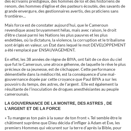
des écrivains prestigieux, des hommes de loi et des historiens de
renom, des hommes d’église et des pasteurs écoutés, des savants de
grande envergure, des gestionnaires avertis, des praticiens sans
frontière»…
Mais force est de constater aujourd’hui, que le Cameroun
revendique assez bruyamment hélas, mais avec raison, le droit
d’être classé parmi les Nations les plus pauvres et les plus
endettées, où la dictature, la violence, la corruption et le tribalisme
sont érigés en valeur, un État dans lequel le mot DEVELOPPEMENT
a été remplacé par ENSAUVAGEMENT.
En effet, les 38 années de règne de BIYA, ont fait de ce don du ciel
que fut le Cameroun, une atroce géhenne, de laquelle le rêve le plus
précieux de sa jeunesse, est de s’échapper. Cette performance
démentielle dans la médiocrité, est la conséquence d’une mal-
gouvernance dopée par cette croyance que Paul BIYA a sur les
pouvoirs du temps, des astres, de l’argent . Elle est également la
résultante de l’inoculation de drogues anesthésiantes au peuple
camerounais.
LA GOUVERNANCE DE LA MONTRE, DES ASTRES , DE
L’ARGENT ET DE LA FORCE
« Tu mangeras ton pain à la sueur de ton front ». Tel semble être le
châtiment suprême que Dieu décida d’infliger à Adam et Ève, les
premiers Hommes qui vécurent sur la terre d’après la Bible, pour