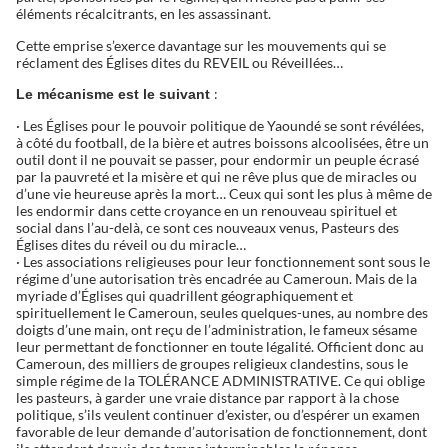
éléments récalcitrants, en les assassinant.
Cette emprise s’exerce davantage sur les mouvements qui se
réclament des Églises dites du REVEIL ou Réveillées…
:
Le mécanisme est le suivant
· Les Églises pour le pouvoir politique de Yaoundé se sont révélées,
à côté du football, de la bière et autres boissons alcoolisées, être un
outil dont il ne pouvait se passer, pour endormir un peuple écrasé
par la pauvreté et la misère et qui ne rêve plus que de miracles ou
d’une vie heureuse après la mort… Ceux qui sont les plus à même de
les endormir dans cette croyance en un renouveau spirituel et
social dans l’au-delà, ce sont ces nouveaux venus, Pasteurs des
Églises dites du réveil ou du miracle…
· Les associations religieuses pour leur fonctionnement sont sous le
régime d’une autorisation très encadrée au Cameroun. Mais de la
myriade d’Églises qui quadrillent géographiquement et
spirituellement le Cameroun, seules quelques-unes, au nombre des
doigts d’une main, ont reçu de l’administration, le fameux sésame
leur permettant de fonctionner en toute légalité. Officient donc au
Cameroun, des milliers de groupes religieux clandestins, sous le
simple régime de la TOLÉRANCE ADMINISTRATIVE. Ce qui oblige
les pasteurs, à garder une vraie distance par rapport à la chose
politique, s’ils veulent continuer d’exister, ou d’espérer un examen
favorable de leur demande d’autorisation de fonctionnement, dont