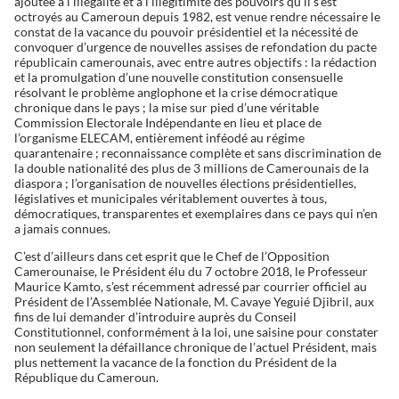
ajoutée à l’illégalité et à l’illégitimité des pouvoirs qu’il s’est
octroyés au Cameroun depuis 1982, est venue rendre nécessaire le
constat de la vacance du pouvoir présidentiel et la nécessité de
convoquer d’urgence de nouvelles assises de refondation du pacte
républicain camerounais, avec entre autres objectifs : la rédaction
et la promulgation d’une nouvelle constitution consensuelle
résolvant le problème anglophone et la crise démocratique
chronique dans le pays ; la mise sur pied d’une véritable
Commission Electorale Indépendante en lieu et place de
l’organisme ELECAM, entièrement inféodé au régime
quarantenaire ; reconnaissance complète et sans discrimination de
la double nationalité des plus de 3 millions de Camerounais de la
diaspora ; l’organisation de nouvelles élections présidentielles,
législatives et municipales véritablement ouvertes à tous,
démocratiques, transparentes et exemplaires dans ce pays qui n’en
a jamais connues.
C’est d’ailleurs dans cet esprit que le Chef de l’Opposition
Camerounaise, le Président élu du 7 octobre 2018, le Professeur
Maurice Kamto, s’est récemment adressé par courrier officiel au
Président de l’Assemblée Nationale, M. Cavaye Yeguié Djibril, aux
fins de lui demander d’introduire auprès du Conseil
Constitutionnel, conformément à la loi, une saisine pour constater
non seulement la défaillance chronique de l’actuel Président, mais
plus nettement la vacance de la fonction du Président de la
République du Cameroun.