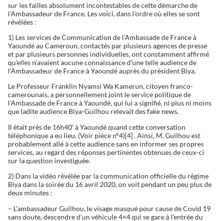
sur les failles absolument incontestables de cette démarche de
l’Ambassadeur de France. Les voici, dans l’ordre où elles se sont
révélées :
1) Les services de Communication de l’Ambassade de France à
Yaoundé au Cameroun, contactés par plusieurs agences de presse
et par plusieurs personnes individuelles, ont constamment affirmé
qu’elles n’avaient aucune connaissance d’une telle audience de
l’Ambassadeur de France à Yaoundé auprès du président Biya.
Le Professeur Franklin Nyamsi Wa Kamerun, citoyen franco-
camerounais, a personnellement joint le service politique de
l’Ambassade de France à Yaoundé, qui lui a signifié, ni plus ni moins
que ladite audience Biya-Guilhou relevait des fake news.
Il était près de 16h40’ à Yaoundé quand cette conversation
téléphonique a eu lieu. (Voir pièce n°4)[4] . Ainsi, M. Guilhou est
probablement allé à cette audience sans en informer ses propres
services, au regard des réponses pertinentes obtenues de ceux-ci
sur la question investiguée.
2) Dans la vidéo révélée par la communication officielle du régime
Biya dans la soirée du 16 avril 2020, on voit pendant un peu plus de
deux minutes :
– L’ambassadeur Guilhou, le visage masqué pour cause de Covid 19
sans doute, descendre d’un véhicule 4×4 qui se gare à l’entrée du