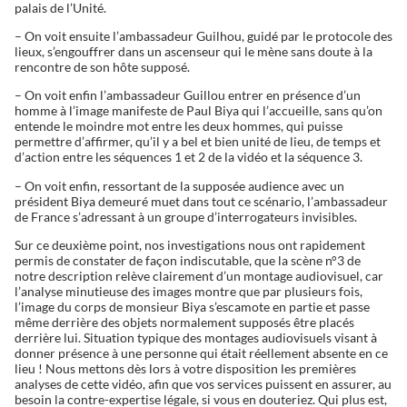
palais de l’Unité.
– On voit ensuite l’ambassadeur Guilhou, guidé par le protocole des
lieux, s’engouffrer dans un ascenseur qui le mène sans doute à la
rencontre de son hôte supposé.
– On voit enfin l’ambassadeur Guillou entrer en présence d’un
homme à l’image manifeste de Paul Biya qui l’accueille, sans qu’on
entende le moindre mot entre les deux hommes, qui puisse
permettre d’affirmer, qu’il y a bel et bien unité de lieu, de temps et
d’action entre les séquences 1 et 2 de la vidéo et la séquence 3.
– On voit enfin, ressortant de la supposée audience avec un
président Biya demeuré muet dans tout ce scénario, l’ambassadeur
de France s’adressant à un groupe d’interrogateurs invisibles.
Sur ce deuxième point, nos investigations nous ont rapidement
permis de constater de façon indiscutable, que la scène n°3 de
notre description relève clairement d’un montage audiovisuel, car
l’analyse minutieuse des images montre que par plusieurs fois,
l’image du corps de monsieur Biya s’escamote en partie et passe
même derrière des objets normalement supposés être placés
derrière lui. Situation typique des montages audiovisuels visant à
donner présence à une personne qui était réellement absente en ce
lieu ! Nous mettons dès lors à votre disposition les premières
analyses de cette vidéo, afin que vos services puissent en assurer, au
besoin la contre-expertise légale, si vous en douteriez. Qui plus est,