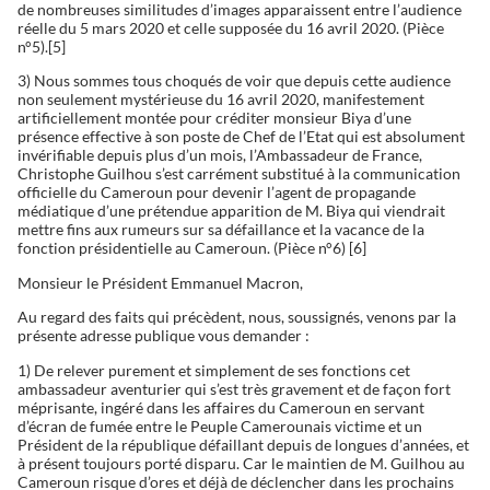
de nombreuses similitudes d’images apparaissent entre l’audience
réelle du 5 mars 2020 et celle supposée du 16 avril 2020. (Pièce
n°5).[5]
3) Nous sommes tous choqués de voir que depuis cette audience
non seulement mystérieuse du 16 avril 2020, manifestement
artificiellement montée pour créditer monsieur Biya d’une
présence effective à son poste de Chef de l’Etat qui est absolument
invérifiable depuis plus d’un mois, l’Ambassadeur de France,
Christophe Guilhou s’est carrément substitué à la communication
officielle du Cameroun pour devenir l’agent de propagande
médiatique d’une prétendue apparition de M. Biya qui viendrait
mettre fins aux rumeurs sur sa défaillance et la vacance de la
fonction présidentielle au Cameroun. (Pièce n°6) [6]
Monsieur le Président Emmanuel Macron,
Au regard des faits qui précèdent, nous, soussignés, venons par la
présente adresse publique vous demander :
1) De relever purement et simplement de ses fonctions cet
ambassadeur aventurier qui s’est très gravement et de façon fort
méprisante, ingéré dans les affaires du Cameroun en servant
d’écran de fumée entre le Peuple Camerounais victime et un
Président de la république défaillant depuis de longues d’années, et
à présent toujours porté disparu. Car le maintien de M. Guilhou au
Cameroun risque d’ores et déjà de déclencher dans les prochains