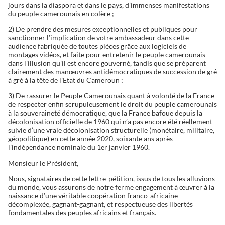
jours dans la diaspora et dans le pays, d’immenses manifestations
du peuple camerounais en colère ;
2) De prendre des mesures exceptionnelles et publiques pour
sanctionner l’implication de votre ambassadeur dans cette
audience fabriquée de toutes pièces grâce aux logiciels de
montages vidéos, et faite pour entretenir le peuple camerounais
dans l’illusion qu’il est encore gouverné, tandis que se préparent
clairement des manœuvres antidémocratiques de succession de gré
à gré à la tête de l’Etat du Cameroun ;
3) De rassurer le Peuple Camerounais quant à volonté de la France
de respecter enfin scrupuleusement le droit du peuple camerounais
à la souveraineté démocratique, que la France bafoue depuis la
décolonisation officielle de 1960 qui n’a pas encore été réellement
suivie d’une vraie décolonisation structurelle (monétaire, militaire,
géopolitique) en cette année 2020, soixante ans après
l’indépendance nominale du 1er janvier 1960.
Monsieur le Président,
Nous, signataires de cette lettre-pétition, issus de tous les alluvions
du monde, vous assurons de notre ferme engagement à œuvrer à la
naissance d’une véritable coopération franco-africaine
décomplexée, gagnant-gagnant, et respectueuse des libertés
fondamentales des peuples africains et français.