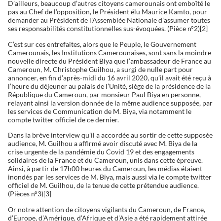
D’ailleurs, beaucoup d’autres citoyens camerounais ont emboîté le
pas au Chef de l’opposition, le Président élu Maurice Kamto, pour
demander au Président de l’Assemblée Nationale d’assumer toutes
ses responsabilités constitutionnelles sus-évoquées. (Pièce n°2)[2]
C’est sur ces entrefaites, alors que le Peuple, le Gouvernement
Camerounais, les Institutions Camerounaises, sont sans la moindre
nouvelle directe du Président Biya que l’ambassadeur de France au
Cameroun, M. Christophe Guilhou, a surgi de nulle part pour
annoncer, en fin d’après-midi du 16 avril 2020, qu’il avait été reçu à
l’heure du déjeuner au palais de l’Unité, siège de la présidence de la
République du Cameroun, par monsieur Paul Biya en personne,
relayant ainsi la version donnée de la même audience supposée, par
les services de Communication de M. Biya, via notamment le
compte twitter officiel de ce dernier.
Dans la brève interview qu’il a accordée au sortir de cette supposée
audience, M. Guilhou a affirmé avoir discuté avec M. Biya de la
crise urgente de la pandémie du Covid 19 et des engagements
solidaires de la France et du Cameroun, unis dans cette épreuve.
Ainsi, à partir de 17h00 heures du Cameroun, les médias étaient
inondés par les services de M. Biya, mais aussi via le compte twitter
officiel de M. Guilhou, de la tenue de cette prétendue audience.
(Pièces n°3)[3]
Or notre attention de citoyens vigilants du Cameroun, de France,
d’Europe, d’Amérique, d’Afrique et d’Asie a été rapidement attirée