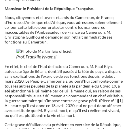
Monsieur le Président de la République Française,
Nous, citoyennes et citoyens et amis du Cameroun, de France,
d’Europe, d’Amérique et d’Afrique, vous adressons solennellement
ce jour cette lettre pour protester contre les manœuvres
inacceptables de l’Ambassadeur de France au Cameroun, M.
Christophe Guilhou et demander son retrait immédiat de ses
fonctions au Cameroun.
Prof. Franklin Nyamsi
En effet, le chef de l’Etat de facto du Cameroun, M. Paul Biya,
autocrate âgé de 86 ans, dont 38 passés à la tête du pays, a disparu
sans explications de l’exercice de ses fonctions depuis le début
mars 2020. Le Peuple Camerounais, aujourd’hui confronté comme
tous les autres peuples de la planète à la pandémie du Covid 19, a
été abandonné à lui-même par celui-là même qui, en raison de ses
responsabilités, aurait dû mener, en commandant en chef véritable,
la guerre sanitaire qui s’impose contre ce grave péril. (Pièce n°1)[1].
A l’heure qu’il est donc ce 18 avril 2020, nul ne peut donc affirmer
avec certitude que M. Biya est mort, ni qu’il est réellement vivant,
ou qu’il est plutôt entre la vie et la mort.
Cette grave défaillance du président en exercice de la République,