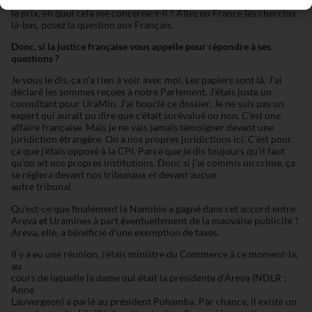
surévalué
le prix, en quoi cela me concerne-t-il ? Allez en France les chercher
là-bas, posez la question aux Français.
Donc, si la justice française vous appelle pour répondre à ses
questions ?
Je vous le dis, ça n’a rien à voir avec moi. Les papiers sont là. J’ai
déclaré les sommes reçues à notre Parlement. J’étais juste un
consultant pour UraMin. J’ai bouclé ce dossier. Je ne suis pas un
expert qui aurait pu dire que c’était surévalué ou non. C’est une
affaire française. Mais je ne vais jamais témoigner devant une
juridiction étrangère. On a nos propres juridictions ici. C’est pour
ça que j’étais opposé à la CPI. Parce que je dis toujours qu’il faut
qu’on ait nos propres institutions. Donc si j’ai commis un crime, ça
se réglera devant nos tribunaux et devant aucun
autre tribunal.
Qu’est-ce que finalement la Namibie a gagné dans cet accord entre
Areva et Uramines à part éventuellement de la mauvaise publicité ?
Areva, elle, a bénéficié d’une exemption de taxes.
Il y a eu une réunion, j’étais ministre du Commerce à ce moment-là,
au
cours de laquelle la dame qui était la présidente d’Areva (NDLR :
Anne
Lauvergeon) a parlé au président Pohamba. Par chance, il existe un