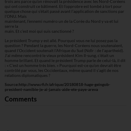
trois ans parce qu’on rénovait la présidence avec les Nord-Coréens
qui ont construit ce bâtiment. Et l’opprobre est tombé à tort pour
quelque chose qui s’était passé avant l’application de sanctions par
l’ONU. Mais
maintenant, l’ennemi numéro un de la Corée du Nord y va et lui
serre la
main. Et c’est moi qui suis sanctionné ?
Le président Trump y est allé. Pourquoi vous ne lui posez pas la
question ? Pendant la guerre, les Nord-Coréens nous soutenaient,
quand l’Occident soutenait l’Afrique du Sud (Ndlr : de l’apartheid).
J’ai même rencontré le vieux président Kim Il-sung, c’était un
homme brillant. Et quand le président Trump parle de celui-là, il dit
: « C’est un homme très bien. » Pourquoi est-ce qu’on devrait être
contrôlé par vous, les Occidentaux, même quand il s’agit de nos
relations diplomatiques ?
Source:http://www.rfi.fr/afrique/20180818-hage-geingob-
president-namibie-je-ai-jamais-aide-ete-paye-areva
Comments