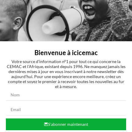
D’abord, j’ai été Premier ministre dans ce pays, puis je suis parti.
C’est
pour ça que les gens disent que j’étais à la rue. Et j’ai effectué de la
consultance. Des gens sont venus d’Afrique du Sud et m’ont parlé de
ce problème d’UraMin. Ils n’arrivaient pas à avoir le permis
d’exploitation.
Je les ai juste aidés là-dessus. Pourquoi donner un permis de
prospection ? Ces gens avaient déjà dépensé de l’argent. Environ 19
millions. C’est juste en cela que je les ai aidés. Ils ont eu leur permis,
Bienvenue à icicemac
ils m’ont payé et je l’ai déclaré. Et ça se limite à ça.
Votre source d'information n°1 pour tout ce qui concerne la
Après, quand j’étais à Washington, la question d’Areva s’est posée.
CEMAC et l'Afrique, existant depuis 1996. Ne manquez jamais les
Areva a acheté les propriétés d’UraMin sur le marché boursier. Et je
dernières mises à jour en vous inscrivant à notre newsletter dès
n’étais même pas au pays. Comment est-ce que quelqu’un pourrait
aujourd'hui. Pour une expérience encore meilleure, créez un
influencer cet achat sur le marché boursier ? Pour tout dire, j’étais
compte et soyez le premier à recevoir toutes les nouvelles au fur
même en colère quand j’ai appris que cette propriété, qu’une terre
et à mesure.
namibienne, avait été achetée et que le gouvernement n’avait rien
touché là-dessus. Parce que justement, ça s’est passé sur les
marchés boursiers. Donc je n’ai jamais eu aucun rôle. Je n’ai jamais
aidé Areva ou été payé par elle. Ça, c’est faux.
Est-ce que vous saviez que ce site était difficile à exploiter ou
même
qu’UraMin avait proposé un prix trop élevé ?
S'abonner maintenant
Je n’ai rien à voir avec tout ça. Si une compagnie française a