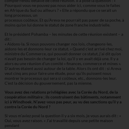
compte-rendu détaillé de cette réunion. Il a posé la question : «
Pourquoi vous ne pouvez pas nous aider ici, comme vous le faites
en Afrique du Sud ou ailleurs ? » Elle a répondu que ce serait un
long processus, un
processus coûteux. Et qu’Areva ne pourrait pas payer de sa poche, à
moins qu’on lui donne le statut de zone franche industrielle.
Et le président Pohamba – les minutes de cette réunion existent – a
dit :
« Aidons-la. Si nous pouvons changer nos lois, changeons-les,
aidons-les et donnons-leur ce statut. » Quand c’est arrivé chez moi,
ministre du Commerce, qui pouvait donner ce statut, j’ai dit qu’on
n’avait pas besoin de changer la loi, qu’il y en avait déjà une. Il y a
alors eu une réunion d’un comité « finances, commerce et mines ».
D’autres étaient aussi autour de la table. Alors ils ont dit : si Areva
veut cinq ans pour faire une étude, pour qu’ils puissent nous
montrer le processus qui sera si coûteux, etc., donnons-les leur.
C’est la décision du gouvernement, pas la mienne.
Vous avez des relations privilégiées avec la Corée du Nord, de la
coopération militaire ; ils construisent des bâtiments, notamment
ici à
Windhoek. N’avez-vous pas peur, au vu des sanctions qu’il y a
contre la
Corée du Nord ?
Si vous m’aviez posé la question il y a six mois, je vous aurais dit : «
Oui, vous avez raison. » J’ai travaillé depuis une petite maison
pendant