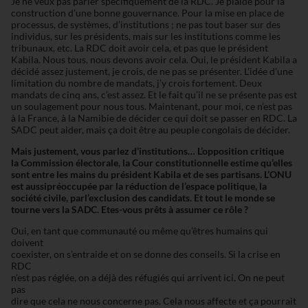
Je ne veux pas parler spécifiquement de la RDC. Je plaide pour la
construction d’une bonne gouvernance. Pour la mise en place de
processus, de systèmes, d’institutions ; ne pas tout baser sur des
individus, sur les présidents, mais sur les institutions comme les
tribunaux, etc. La RDC doit avoir cela, et pas que le président
Kabila. Nous tous, nous devons avoir cela. Oui, le président Kabila a
décidé assez justement, je crois, de ne pas se présenter. L’idée d’une
limitation du nombre de mandats, j’y crois fortement. Deux
mandats de cinq ans, c’est assez. Et le fait qu’il ne se présente pas est
un soulagement pour nous tous. Maintenant, pour moi, ce n’est pas
à la France, à la Namibie de décider ce qui doit se passer en RDC. La
SADC peut aider, mais ça doit être au peuple congolais de décider.
Mais justement, vous parlez d’institutions… L’opposition critique
la
Commission électorale, la Cour constitutionnelle estime qu’elles
sont
entre les mains du président Kabila et de ses partisans. L’ONU
est aussipréoccupée par la réduction de l’espace politique, la
société civile, parl’exclusion des candidats. Et tout le monde se
tourne vers la SADC.
Etes-vous prêts à assumer ce rôle ?
Oui, en tant que communauté ou même qu’êtres humains qui
doivent
coexister, on s’entraide et on se donne des conseils. Si la crise en
RDC
n’est pas réglée, on a déjà des réfugiés qui arrivent ici. On ne peut
pas
dire que cela ne nous concerne pas. Cela nous affecte et ça pourrait