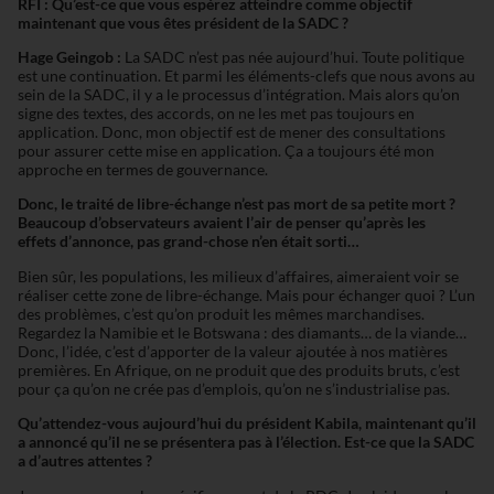
RFI : Qu’est-ce que vous espérez atteindre comme objectif
maintenant que vous êtes président de la SADC ?
Hage Geingob :
La SADC n’est pas née aujourd’hui. Toute politique
est une continuation. Et parmi les éléments-clefs que nous avons au
sein de la SADC, il y a le processus d’intégration. Mais alors qu’on
signe des textes, des accords, on ne les met pas toujours en
application. Donc, mon objectif est de mener des consultations
pour assurer cette mise en application. Ça a toujours été mon
approche en termes de gouvernance.
Donc, le traité de libre-échange n’est pas mort de sa petite mort ?
Beaucoup d’observateurs avaient l’air de penser qu’après les
effets
d’annonce, pas grand-chose n’en était sorti…
Bien sûr, les populations, les milieux d’affaires, aimeraient voir se
réaliser cette zone de libre-échange. Mais pour échanger quoi ? L’un
des problèmes, c’est qu’on produit les mêmes marchandises.
Regardez la Namibie et le Botswana : des diamants… de la viande…
Donc, l’idée, c’est d’apporter de la valeur ajoutée à nos matières
premières. En Afrique, on ne produit que des produits bruts, c’est
pour ça qu’on ne crée pas d’emplois, qu’on ne s’industrialise pas.
Qu’attendez-vous aujourd’hui du président Kabila, maintenant qu’il
a
annoncé qu’il ne se présentera pas à l’élection. Est-ce que la SADC
a
d’autres attentes ?