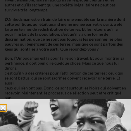
autres et qu’ils sachent qu’une société inégalitaire ne peut pas
survivre très longtemps.
L’Ombudsman est en train de faire une enquête sur la manière dont
cette
politique, qui était quand même menée par votre parti, a été
faite en
termes de redistribution de terres. Et les retours qu’il a
pour l’instant
de la population, c’est qu’il y a une forme de
discrimination, que ce ne
sont pas toujours les personnes les plus
pauvres qui bénéficient de ces
terres, mais que ce sont parfois des
gens qui sont liés à votre parti. Que répondez-vous ?
Bon, l’Ombudsman est là pour faire son travail. Et pour montrer sa
pertinence, il doit bien dire quelque chose. Mais ce que nous lui
dirons,
c’est qu’il y a des critères pour l’attribution de ces terres : ceux qui
se sont battus, qui se sont sacrifiés doivent recevoir une terre. Et
aussi
ceux qui n’en ont pas. Donc, ce sont surtout les Noirs qui doivent en
recevoir. Maintenant, le processus de sélection peut être critiqué
par
n’importe qui. Nous lirons le rapport de l’Ombudsman. Et s’il a des
preuves, nous sommes une démocratie, nous acceptons les défaites.
Vous le savez, on s’achemine vers un procès Areva / UraMin en
France. Il y a eu un certain nombre de sources judiciaires qui ont
cité votre nom dans ce dossier. Quel est votre lien avec ce dossier ?