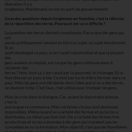
libération il y a
longtemps. Maintenant, on est un parti de gouvernement.
L’une des questions depuis longtemps en Namibie, c’est la réforme
de la répartition des terres. Pourquoi est-ce si difficile ?
La question des terres devient compliquée. Parce que des gens qui
ont
perdu politiquement veulent en faire un sujet, un sujet émotionnel.
Si on
avait développé ce pays, si on l’avait industrialisé et que la plupart
des
gens avaient un emploi, est-ce que les gens continueraient à
réclamer des
terres ? Non, tout ça, c’est causé par la pauvreté, le chômage. Et la
Namibie est un pays aride. Ce n’est pas facile d’être fermier dans ce
pays. Mais les gens ont été élevés dans l’idée que si on a des terres,
on devient riche. C’est faux, c’est utilisé pour tromper les gens.
Mais je crois dans le dialogue. Car, quand la diplomatie échoue,
c’est là
que la guerre commence. Mais certaines choses sont devenues
impossibles. Même quand on a acheté des fermes et qu’on les a
distribuées, ce n’était pas bien fait. On a racheté des fermes très
productives et on les a données à des gens qui n’avaient pas les
compétences ou la formation. Mon objectif, c’est que les Namibiens
vivent ensemble, mais il faut qu’ils se respectent les uns et les