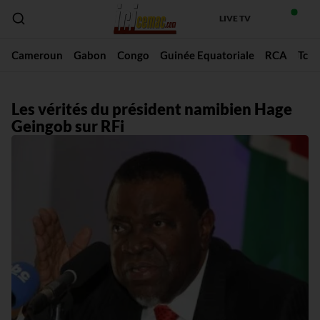
LIVE TV
Cameroun
Gabon
Congo
Guinée Equatoriale
RCA
Tch
Les vérités du président namibien Hage
Geingob sur RFi