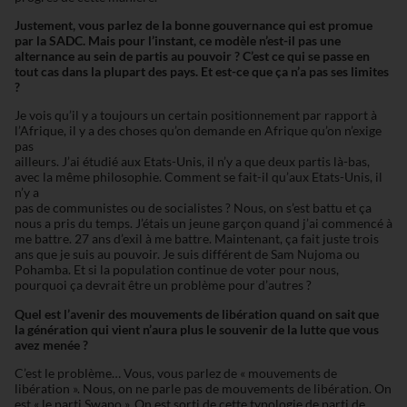
Justement, vous parlez de la bonne gouvernance qui est promue
par la SADC. Mais pour l’instant, ce modèle n’est-il pas une
alternance au sein de partis au pouvoir ? C’est ce qui se passe en
tout cas dans la plupart des pays. Et est-ce que ça n’a pas ses limites
?
Je vois qu’il y a toujours un certain positionnement par rapport à
l’Afrique, il y a des choses qu’on demande en Afrique qu’on n’exige
pas
ailleurs. J’ai étudié aux Etats-Unis, il n’y a que deux partis là-bas,
avec la même philosophie. Comment se fait-il qu’aux Etats-Unis, il
n’y a
pas de communistes ou de socialistes ? Nous, on s’est battu et ça
nous a pris du temps. J’étais un jeune garçon quand j’ai commencé à
me battre. 27 ans d’exil à me battre. Maintenant, ça fait juste trois
ans que je suis au pouvoir. Je suis différent de Sam Nujoma ou
Pohamba. Et si la population continue de voter pour nous,
pourquoi ça devrait être un problème pour d’autres ?
Quel est l’avenir des mouvements de libération quand on sait que
la
génération qui vient n’aura plus le souvenir de la lutte que vous
avez
menée ?
C’est le problème… Vous, vous parlez de « mouvements de
libération ». Nous, on ne parle pas de mouvements de libération. On
est « le parti Swapo ». On est sorti de cette typologie de parti de