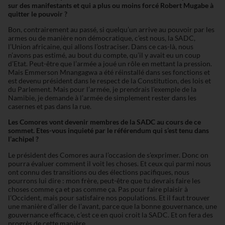
sur des manifestants et qui a plus ou moins forcé Robert Mugabe à
quitter le pouvoir ?
Bon, contrairement au passé, si quelqu’un arrive au pouvoir par les
armes ou de manière non démocratique, c’est nous, la SADC,
l’Union africaine, qui allons l’ostraciser. Dans ce cas-là, nous
n’avons pas estimé, au bout du compte, qu’il y avait eu un coup
d’Etat. Peut-être que l’armée a joué un rôle en mettant la pression.
Mais Emmerson Mnangagwa a été réinstallé dans ses fonctions et
est devenu président dans le respect de la Constitution, des lois et
du Parlement. Mais pour l’armée, je prendrais l’exemple de la
Namibie, je demande à l’armée de simplement rester dans les
casernes et pas dans la rue.
Les Comores vont devenir membres de la SADC au cours de ce
sommet. Etes-vous inquieté par le référendum qui s’est tenu dans
l’achipel ?
Le président des Comores aura l’occasion de s’exprimer. Donc on
pourra évaluer comment il voit les choses. Et ceux qui parmi nous
ont connu des transitions ou des élections pacifiques, nous
pourrons lui dire : mon frère, peut-être que tu devrais faire les
choses comme ça et pas comme ça. Pas pour faire plaisir à
l’Occident, mais pour satisfaire nos populations. Et il faut trouver
une manière d’aller de l’avant, parce que la bonne gouvernance, une
gouvernance efficace, c’est ce en quoi croit la SADC. Et on fera des
progrès de cette manière.