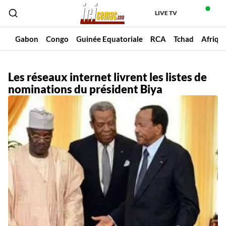
LIVE TV
un
Gabon
Congo
Guinée Equatoriale
RCA
Tchad
Afriqu
Les réseaux internet livrent les listes de
nominations du président Biya