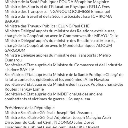
Ministre de la Santé Publique : FOUDA Séraphine Magloire
Ministre des Sports et de l’Education Physique : BELLA Eves
Ministre des Transports : NGANOU DJOUMESSI Emmanuel
Ministre du Travail et de la Sécurité Sociale : Issa TCHIROMA
BAKARI
Ministre des Travaux Publics : ELUNG Paul CHE
Ministre Délégué auprès du ministre des Relations extérieures,
chargé de la Coopération avec le Commonwealth : MBAYU Felix
Ministre Délégué auprès du ministre des Relations extérieures,
chargé de la Coopération avec le Monde Islamique : ADOUM
GARGOUM
Ministre Délégué auprès du ministre des Transports : Mefiro
Oumarou
Secrétaire d’Etat auprès du Ministre du Commerce et de l’Industrie
: Isidore BAYIHA
Secrétaire d’Etat auprès du Ministre de la Santé Publique Chargé de
la lutte contre les épidémies et les endémies : Alim Hayatou
Secrétaire d’Etat auprès du Ministre des Travaux Publics chargé des
Routes : Tanguy Lomie
Secrétaire d’Etat auprès du MINDEF chargé des anciens
combattants et victimes de guerre : Koumpa Issa
Présidence de la République
Ministre Secrétaire Général : Joseph Beti Assomo
Ministre Secrétaire Général Adjointe : Joseph Malegho Aseh
Directeur du Cabinet Civil : NDONGO Jules Doret
Directeur du Cabinet Civil Adjoint : BABOKE Oswald