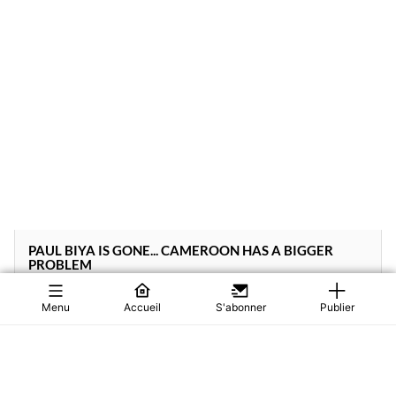
PAUL BIYA IS GONE... CAMEROON HAS A BIGGER
PROBLEM
What Has Happened to Paul Biya? Is President Paul Biya
Critically Ill? Rumours have dom...
Menu
Accueil
S'abonner
Publier
0
Actualités
58
28/07/2026