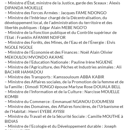
– Ministre d’État, ministre de la Justice, garde des Sceaux : Alexis
DIPANDA MOUELLE
– Ministre des Forces Armées : Jacques FAME NDONGO
– Ministre de l’Intérieur chargé de la Décentralisation, du
développement local, de l’administration du territoire et des
libertés publiques : Edgar Alain MEBE NGO’O
– Ministre de la Fonction publique et du Contrôle supérieur de
l’Etat : Franklin AFANWI NDIFOR
– Ministre des Forêts, des Mines, de l’Eau et de l’Énergie : Elvis
NGOLE NGOLE
– Ministre de l’Économie et des Finances : Noël Alain Olivier
MEKOULOU MVONDO AKAME
– Ministre de l’Education Nationale : Pauline Irène NGUENE
– Ministre de l’Agriculture, des Pêches et Industries animales : Ali
BACHIR HAMADOU
– Ministre des Transports : Kamssouloum ABBA KABIR
– Ministre des Affaires sociales, de la Promotion de la femme et de
la Famille : Dimodi TONGO épouse Marlyse Rose DOUALA BELL
– Ministre de l’Information et de la Culture : Narcisse MOUELLE
KOMBI
– Ministre du Commerce : Emmanuel NGANOU DJOUMESSI
– Ministre des Domaines, des Affaires foncières, de l’Urbanisme et
de l’Habitat : Henri EYEBE AYISSI
– Ministre du Travail et de la Sécurité Sociale : Camille MOUTHE à
BIDIAS
– Ministre de l’Ecologie et du Développement durable : Joseph