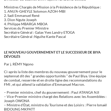
Ministres Chargés de Mission à la Présidence de la République :
1. ANU’A-GHEYLE Solomon AZOH-MBI
2. Sadi Emmanuel René
3. Dion Ngute Joseph
4. Philippe MBARGA MBOA
Services du Premier Ministre
Secrétaire Général : Galax Yves Landry ETOGA
Secrétaire Général :Nguihe Kante Pascal
LE NOUVEAU GOUVERNEMENT ET LE SUCCESSEUR DE BIYA
DÉVOILÉS
Par j. RÉMY Ngono
Ci-après la liste des membres du nouveau gouvernement pour le
septennat dit des ” grandes opportunités ” de Paul Biya. Une équipe
de combat, resserrée et en droite ligne des recommandations du
FMI , et qui attend la validation d’Emmanuel Macron.
– Premier ministre, chef du gouvernement : Paul ATANGA NJI
– Vice-Premier ministre chargé des Relations avec les Assemblées :
Joseph OWONA
– Ministre d’État, ministre du Tourisme et des Loisirs : Pierre Ismaël
BIDOUNG MKPATT