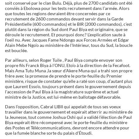
soit conservé par le clan Bulu. Déjà, plus de 2700 candidats ont été
conviés à Ebolowa pour les tests recrutement dans l’armée. Alors
que toutes les regions devraient être concernées par ce
recrutement de 2600 commandos devant servir dans la Garde
Présidentielle (600 commandos) et le BIR (2000 commandos), c’est
plutôt dans la région du Sud dont Paul Biya est originaire, que se
déroule le recrutement. Et pourquoi donc? L’explication saute à
l’oeil nu. Avec Jacques Fame Ndongo aux Forces Armées et Edgar
Alain Mebe Ngo’o au ministère de l’Intérieur, tous du Sud, la boucle
est bouclée.
Par ailleurs, selon Roger Tuile , Paul Biya compte envoyer son
propre fils Franck Biya à l’ONU, Eto’o à la direction de la Fecafoot.
Mais Ama Tutu Muna ,la sœur d’Akere Muna qui a trahi son propre
frère avec la promesse de prendre le porte-feuille du Premier
ministère, risque de constater qu’elle a raté son coup, d’autant plus
que Laurent Esso’o, toujours présent dans le gouvernement depuis
l’accession de Paul Biya à la magistrature suprême et actuel
ministre de la Justice, est lui-même en ballotage défavorable.
Dans l’opposition, Cabral LIBII qui appelait de tous ses voeux
travailler dans le gouvernement et espérait atterrir au ministère de
la Jeunesse, tout comme Joshua Oshi qui a validé l’élection de Paul
Biya espérait être récompensé avec le porte-feuille du ministère
des Postes et Télécommunications, devront encore attendre pour
que la fumée blanche sorte du palais d’Étoudi.