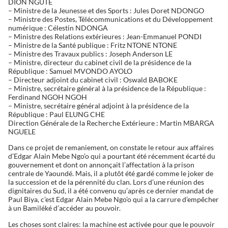
DION NGUTE
– Ministre de la Jeunesse et des Sports : Jules Doret NDONGO
– Ministre des Postes, Télécommunications et du Développement
numérique : Célestin NDONGA
– Ministre des Relations extérieures : Jean-Emmanuel PONDI
– Ministre de la Santé publique : Fritz NTONE NTONE
– Ministre des Travaux publics : Joseph Anderson LE
– Ministre, directeur du cabinet civil de la présidence de la
République : Samuel MVONDO AYOLO
– Directeur adjoint du cabinet civil : Oswald BABOKE
– Ministre, secrétaire général à la présidence de la République :
Ferdinand NGOH NGOH
– Ministre, secrétaire général adjoint à la présidence de la
République : Paul ELUNG CHE
Direction Générale de la Recherche Extérieure : Martin MBARGA
NGUELE
Dans ce projet de remaniement, on constate le retour aux affaires
d’Edgar Alain Mebe Ngo’o qui a pourtant été récemment écarté du
gouvernement et dont on annonçait l’affectation à la prison
centrale de Yaoundé. Mais, il a plutôt été gardé comme le joker de
la succession et de la pérennité du clan. Lors d’une réunion des
dignitaires du Sud, il a été convenu qu’après ce dernier mandat de
Paul Biya, c’est Edgar Alain Mebe Ngo’o qui a la carrure d’empêcher
à un Bamiléké d’accéder au pouvoir.
Les choses sont claires: la machine est activée pour que le pouvoir