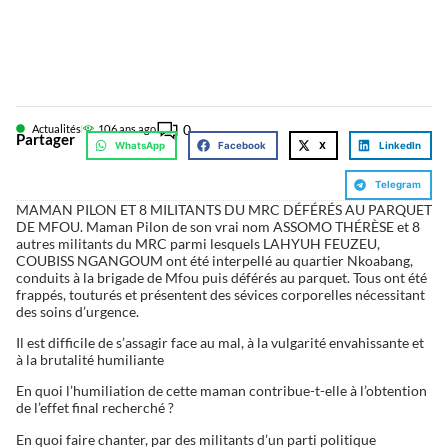
0
Actualités
10
6 ans ago
Partager
WhatsApp
Facebook
X
LinkedIn
Telegram
MAMAN PILON ET 8 MILITANTS DU MRC DÉFÉRÉS AU PARQUET
DE MFOU. Maman Pilon de son vrai nom ASSOMO THÉRÈSE et 8
autres militants du MRC parmi lesquels LAHYUH FEUZEU,
COUBISS NGANGOUM ont été interpellé au quartier Nkoabang,
conduits à la brigade de Mfou puis déférés au parquet. Tous ont été
frappés, touturés et présentent des sévices corporelles nécessitant
des soins d’urgence.
Il est difficile de s’assagir face au mal, à la vulgarité envahissante et
à la brutalité humiliante
En quoi l’humiliation de cette maman contribue-t-elle à l’obtention
de l’effet final recherché ?
En quoi faire chanter, par des militants d’un parti politique