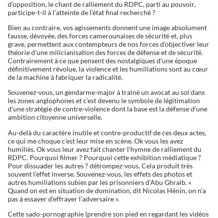
d’opposition, le chant de ralliement du RDPC, parti au pouvoir,
participe-t-il à l’atteinte de l’état final recherché ?
Bien au contraire, vos agissements donnent une image absolument
fausse, dévoyée, des forces camerounaises de sécurité et, plus
grave, permettent aux contempteurs de nos forces d’objectiver leur
théorie d’une milicianisation des forces de défense et de sécurité.
Contrairement à ce que pensent des nostalgiques d’une époque
définitivement révolue, la violence et les humiliations sont au cœur
de la machine à fabriquer la radicalité.
Souvenez-vous, un gendarme-major à trainé un avocat au sol dans
les zones anglophones et c’est devenu le symbole de légitimation
d’une stratégie de contre-violence dont la base est la défense d’une
ambition citoyenne universelle.
Au-delà du caractère inutile et contre-productif de ces deux actes,
ce qui me choque c’est leur mise en scène. Ok vous les avez
humiliés. Ok vous leur avez fait chanter l’hymne de ralliement du
RDPC. Pourquoi filmer ? Pourquoi cette exhibition médiatique ?
Pour dissuader les autres ? détrompez-vous. Cela produit très
souvent l’effet inverse. Souvenez-vous, les effets des photos et
autres humiliations subies par les prisonniers d’Abu Ghraib. «
Quand on est en situation de domination, dit Nicolas Hénin, on n’a
pas à essayer d’effrayer l’adversaire ».
Cette sado-pornographie (prendre son pied en regardant les vidéos