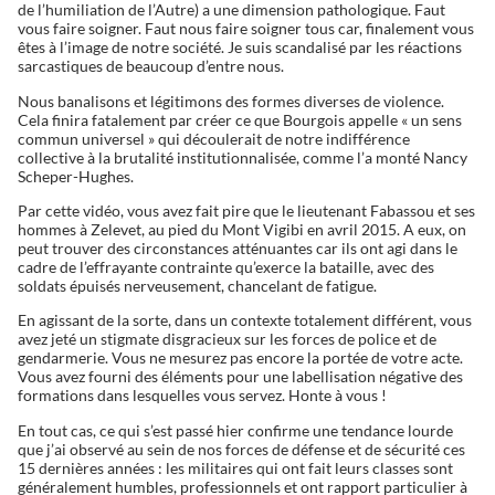
de l’humiliation de l’Autre) a une dimension pathologique. Faut
vous faire soigner. Faut nous faire soigner tous car, finalement vous
êtes à l’image de notre société. Je suis scandalisé par les réactions
sarcastiques de beaucoup d’entre nous.
Nous banalisons et légitimons des formes diverses de violence.
Cela finira fatalement par créer ce que Bourgois appelle « un sens
commun universel » qui découlerait de notre indifférence
collective à la brutalité institutionnalisée, comme l’a monté Nancy
Scheper-Hughes.
Par cette vidéo, vous avez fait pire que le lieutenant Fabassou et ses
hommes à Zelevet, au pied du Mont Vigibi en avril 2015. A eux, on
peut trouver des circonstances atténuantes car ils ont agi dans le
cadre de l’effrayante contrainte qu’exerce la bataille, avec des
soldats épuisés nerveusement, chancelant de fatigue.
En agissant de la sorte, dans un contexte totalement différent, vous
avez jeté un stigmate disgracieux sur les forces de police et de
gendarmerie. Vous ne mesurez pas encore la portée de votre acte.
Vous avez fourni des éléments pour une labellisation négative des
formations dans lesquelles vous servez. Honte à vous !
En tout cas, ce qui s’est passé hier confirme une tendance lourde
que j’ai observé au sein de nos forces de défense et de sécurité ces
15 dernières années : les militaires qui ont fait leurs classes sont
généralement humbles, professionnels et ont rapport particulier à