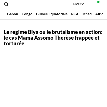
LIVE TV
un
Gabon
Congo
Guinée Equatoriale
RCA
Tchad
Afriqu
Le regime Biya ou le brutalisme en action:
le cas Mama Assomo Therèse frappée et
torturée