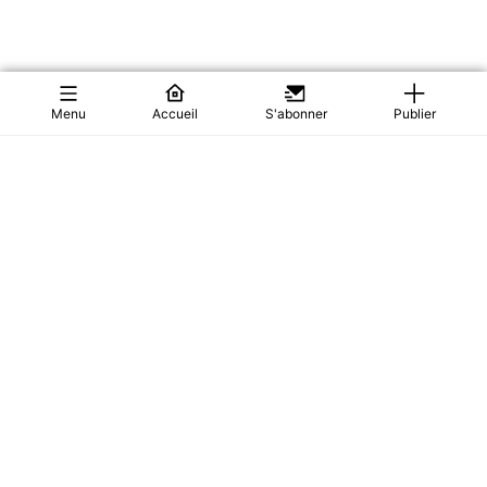
Menu
Accueil
S'abonner
Publier
Paul Biya VANISHES: Cameroon In Search Of Their
President
Cameroon is holding its breath. President Paul Biya left for
Europe in June—and after m...
0
Actualités
34
28/07/2026