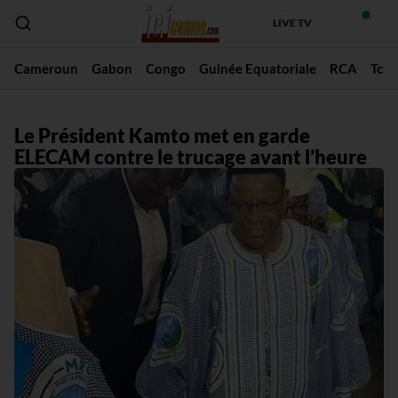
LIVE TV
Cameroun
Gabon
Congo
Guinée Equatoriale
RCA
Tch
Le Président Kamto met en garde
ELECAM contre le trucage avant l’heure