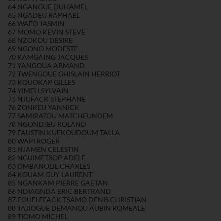
64 NGANGUE DUHAMEL
65 NGADEU RAPHAEL
66 WAFO JASMIN
67 MOMO KEVIN STEVE
68 NZOKOU DESIRE
69 NGONO MODESTE
70 KAMGAING JACQUES
71 YANGOUA ARMAND
72 TWENGOUE GHISLAIN HERRIOT
73 KOUOKAP GILLES
74 YIMELI SYLVAIN
75 NJUFACK STEPHANE
76 ZONKEU YANNICK
77 SAMIRATOU MATCHEUNDEM
78 NGONDJEU ROLAND
79 FAUSTIN KUEKOUDOUM TALLA
80 WAPI ROGER
81 NJAMEN CELESTIN
82 NGUIMETSOP ADELE
83 OMBANOLIL CHARLES
84 KOUAM GUY LAURENT
85 NGANKAM PIERRE GAETAN
86 NDIAGNDA ERIC BERTRAND
87 FOUELEFACK TSAMO DENIS CHRISTIAN
88 TAJIOGUE DEMANOU AUBIN ROMEALE
89 TIOMO MICHEL