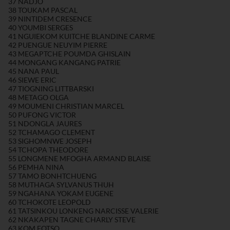
37 NADJO
38 TOUKAM PASCAL
39 NINTIDEM CRESENCE
40 YOUMBI SERGES
41 NGUIEKOM KUITCHE BLANDINE CARME
42 PUENGUE NEUYIM PIERRE
43 MEGAPTCHE POUMDA GHISLAIN
44 MONGANG KANGANG PATRIE
45 NANA PAUL
46 SIEWE ERIC
47 TIOGNING LITTBARSKI
48 METAGO OLGA
49 MOUMENI CHRISTIAN MARCEL
50 PUFONG VICTOR
51 NDONGLA JAURES
52 TCHAMAGO CLEMENT
53 SIGHOMNWE JOSEPH
54 TCHOPA THEODORE
55 LONGMENE MFOGHA ARMAND BLAISE
56 PEMHA NINA
57 TAMO BONHTCHUENG
58 MUTHAGA SYLVANUS THUH
59 NGAHANA YOKAM EUGENE
60 TCHOKOTE LEOPOLD
61 TATSINKOU LONKENG NARCISSE VALERIE
62 NKAKAPEN TAGNE CHARLY STEVE
63 KOM FOTSO