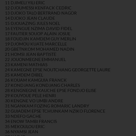
11 DJIMELI YILI ERIC
12 DJOUMESSI KENFACK CEDRIC
13 DJOKO TALO BERTRAND NAGOR
14 DJOKO JEAN CLAUDE
15 DJOUAZING JULES NOEL
16 EYENGUE NZIMA DAVID FIDEL
17 FAUTIER SOUOP ALAIN JOSUE
18 FOUDJIN KAMDEM GUY MERLIN
19 DJOMOU KUATE MARCELLE
20 GBETNKOM MOHAMED NADIN
21 HOMSI JEAN BAPTISTE
22 JOUONMEGNE EMMANUEL
23 KAMENI MATHIAS
24 KAMEGNE EPSE NOUTCHANG GEORGETTE LAURE
25 KAMDEM DIBEL
26 KOUAM KAMGUIA FRANCK
27 KONDJANG KONDJANG CHARLES
28 KENGNEGNE KAUCHE EPSE FONDJO ELISE
29 KOUYOUE PELE HENRI
30 KENGNE VO UMBI ANDRE
31 NGANKAM FOZING ROMARIC LANDRY
32 GUIADEM EPSE TCHUINKAM NZIKO FLORENCE
33 NDEFO GACHE
34 ENOW TAMBI FRANCIS
35 MEKOULOU ERIC
36 NYAMSI JEAN