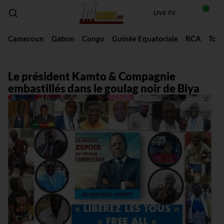
LIVE TV
Cameroun
Gabon
Congo
Guinée Equatoriale
RCA
Tch
Le président Kamto & Compagnie
embastillés dans le goulag noir de Biya