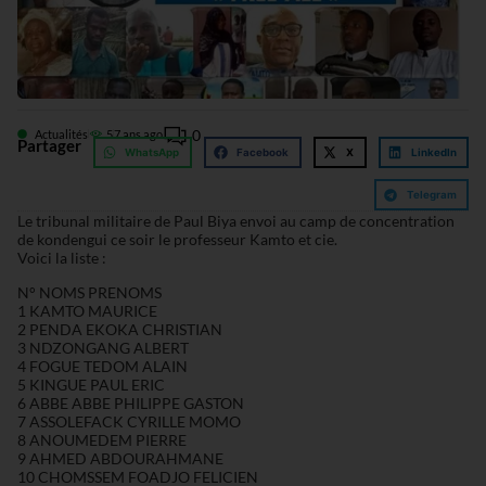
0
Actualités
5
7 ans ago
Partager
WhatsApp
Facebook
X
LinkedIn
Telegram
Le tribunal militaire de Paul Biya envoi au camp de concentration
de kondengui ce soir le professeur Kamto et cie.
Voici la liste :
N° NOMS PRENOMS
1 KAMTO MAURICE
2 PENDA EKOKA CHRISTIAN
3 NDZONGANG ALBERT
4 FOGUE TEDOM ALAIN
5 KINGUE PAUL ERIC
6 ABBE ABBE PHILIPPE GASTON
7 ASSOLEFACK CYRILLE MOMO
8 ANOUMEDEM PIERRE
9 AHMED ABDOURAHMANE
10 CHOMSSEM FOADJO FELICIEN