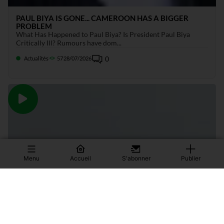
PAUL BIYA IS GONE... CAMEROON HAS A BIGGER
PROBLEM
What Has Happened to Paul Biya? Is President Paul Biya
Critically Ill? Rumours have dom...
0
Actualités
57
28/07/2026
Menu
Accueil
S'abonner
Publier