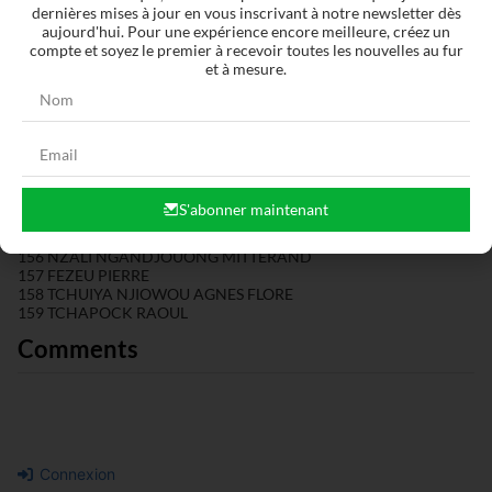
dernières mises à jour en vous inscrivant à notre newsletter dès
143 TCHAKUI TCHATCHOUA VALERY
aujourd'hui. Pour une expérience encore meilleure, créez un
144 TANETSING TAKAMGO UM IDRICE
compte et soyez le premier à recevoir toutes les nouvelles au fur
145 MOMO BRICE BIENVENU
et à mesure.
146 NYAYO NGUEUTMEN MICHAEL ULRICH
147 MAGATSING
148 DATCHOUA ENGELBERT LEBON
149 YEMGA SERGE
150 NGALEU ANNICK
151 KAMTO THIERRY
152 MEFO LUCIENNE
153 NANA SERGE BRANKO
S'abonner maintenant
154 EBOHI PARFAIT
155 NOFOUHIO TCHIO JOSE JUNIOR
156 NZALI NGANDJOUONG MITTERAND
157 FEZEU PIERRE
158 TCHUIYA NJIOWOU AGNES FLORE
159 TCHAPOCK RAOUL
Comments
Connexion