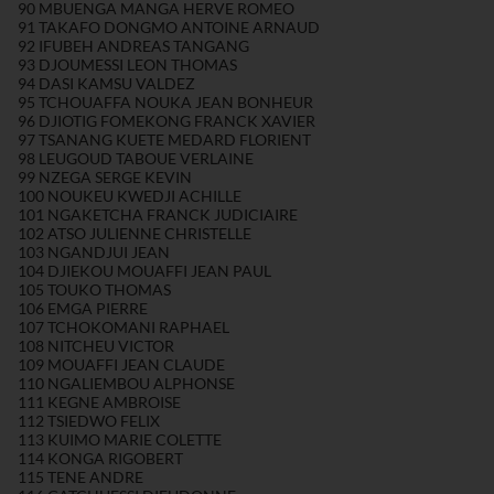
90 MBUENGA MANGA HERVE ROMEO
91 TAKAFO DONGMO ANTOINE ARNAUD
92 IFUBEH ANDREAS TANGANG
93 DJOUMESSI LEON THOMAS
94 DASI KAMSU VALDEZ
95 TCHOUAFFA NOUKA JEAN BONHEUR
96 DJIOTIG FOMEKONG FRANCK XAVIER
97 TSANANG KUETE MEDARD FLORIENT
98 LEUGOUD TABOUE VERLAINE
99 NZEGA SERGE KEVIN
100 NOUKEU KWEDJI ACHILLE
101 NGAKETCHA FRANCK JUDICIAIRE
102 ATSO JULIENNE CHRISTELLE
103 NGANDJUI JEAN
104 DJIEKOU MOUAFFI JEAN PAUL
105 TOUKO THOMAS
106 EMGA PIERRE
107 TCHOKOMANI RAPHAEL
108 NITCHEU VICTOR
109 MOUAFFI JEAN CLAUDE
110 NGALIEMBOU ALPHONSE
111 KEGNE AMBROISE
112 TSIEDWO FELIX
113 KUIMO MARIE COLETTE
114 KONGA RIGOBERT
115 TENE ANDRE