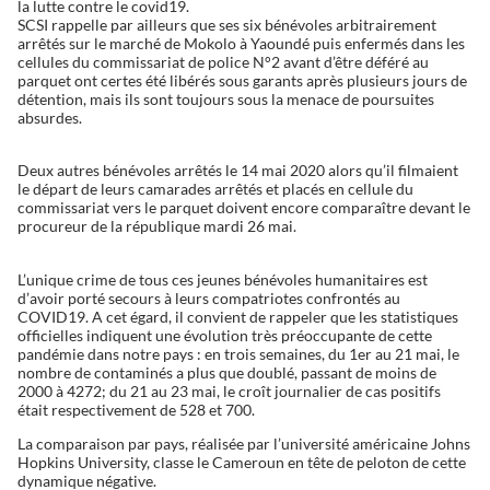
la lutte contre le covid19.
SCSI rappelle par ailleurs que ses six bénévoles arbitrairement
arrêtés sur le marché de Mokolo à Yaoundé puis enfermés dans les
cellules du commissariat de police N°2 avant d’être déféré au
parquet ont certes été libérés sous garants après plusieurs jours de
détention, mais ils sont toujours sous la menace de poursuites
absurdes.
Deux autres bénévoles arrêtés le 14 mai 2020 alors qu’il filmaient
le départ de leurs camarades arrêtés et placés en cellule du
commissariat vers le parquet doivent encore comparaître devant le
procureur de la république mardi 26 mai.
L’unique crime de tous ces jeunes bénévoles humanitaires est
d’avoir porté secours à leurs compatriotes confrontés au
COVID19. A cet égard, il convient de rappeler que les statistiques
officielles indiquent une évolution très préoccupante de cette
pandémie dans notre pays : en trois semaines, du 1er au 21 mai, le
nombre de contaminés a plus que doublé, passant de moins de
2000 à 4272; du 21 au 23 mai, le croît journalier de cas positifs
était respectivement de 528 et 700.
La comparaison par pays, réalisée par l’université américaine Johns
Hopkins University, classe le Cameroun en tête de peloton de cette
dynamique négative.