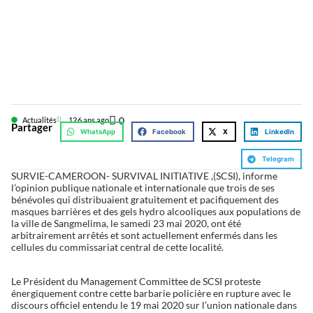
0
Actualités
12
6 ans ago
Partager
WhatsApp
Facebook
X
LinkedIn
Telegram
SURVIE-CAMEROON- SURVIVAL INITIATIVE ,(SCSI), informe
l’opinion publique nationale et internationale que trois de ses
bénévoles qui distribuaient gratuitement et pacifiquement des
masques barrières et des gels hydro alcooliques aux populations de
la ville de Sangmelima, le samedi 23 mai 2020, ont été
arbitrairement arrêtés et sont actuellement enfermés dans les
cellules du commissariat central de cette localité.
Le Président du Management Committee de SCSI proteste
énergiquement contre cette barbarie policière en rupture avec le
discours officiel entendu le 19 mai 2020 sur l’union nationale dans