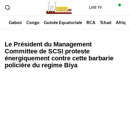
LIVE TV
un
Gabon
Congo
Guinée Equatoriale
RCA
Tchad
Afriqu
Le Président du Management
Committee de SCSI proteste
énergiquement contre cette barbarie
policière du regime Biya