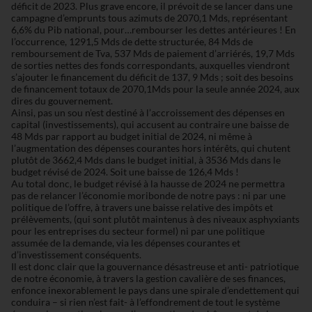
déficit de 2023. Plus grave encore, il prévoit de se lancer dans une
campagne d’emprunts tous azimuts de 2070,1 Mds, représentant
6,6% du Pib national, pour…rembourser les dettes antérieures ! En
l’occurrence, 1291,5 Mds de dette structurée, 84 Mds de
remboursement de Tva, 537 Mds de paiement d’arriérés, 19,7 Mds
de sorties nettes des fonds correspondants, auxquelles viendront
s’ajouter le financement du déficit de 137, 9 Mds ; soit des besoins
de financement totaux de 2070,1Mds pour la seule année 2024, aux
dires du gouvernement.
Ainsi, pas un sou n’est destiné à l’accroissement des dépenses en
capital (investissements), qui accusent au contraire une baisse de
48 Mds par rapport au budget initial de 2024, ni même à
l’augmentation des dépenses courantes hors intérêts, qui chutent
plutôt de 3662,4 Mds dans le budget initial, à 3536 Mds dans le
budget révisé de 2024. Soit une baisse de 126,4 Mds !
Au total donc, le budget révisé à la hausse de 2024 ne permettra
pas de relancer l’économie moribonde de notre pays : ni par une
politique de l’offre, à travers une baisse relative des impôts et
prélèvements, (qui sont plutôt maintenus à des niveaux asphyxiants
pour les entreprises du secteur formel) ni par une politique
assumée de la demande, via les dépenses courantes et
d’investissement conséquents.
Il est donc clair que la gouvernance désastreuse et anti- patriotique
de notre économie, à travers la gestion cavalière de ses finances,
enfonce inexorablement le pays dans une spirale d’endettement qui
conduira – si rien n’est fait- à l’effondrement de tout le système