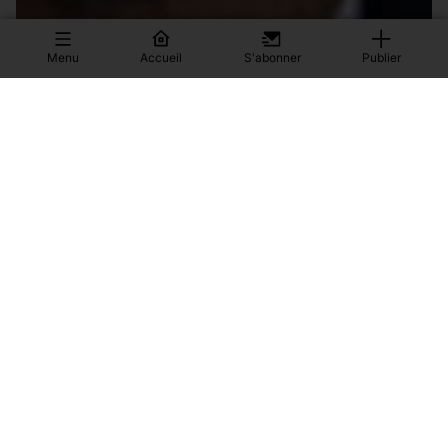
Menu
Accueil
S'abonner
Publier
PAUL BIYA IS GONE... CAMEROON HAS A BIGGER
PROBLEM
What Has Happened to Paul Biya? Is President Paul Biya
Critically Ill? Rumours have dom...
0
Actualités
56
28/07/2026