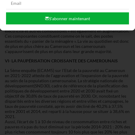
dessus de l’objectif de 3% fixé par la CEMAC, et estimée à 7% à la
fin de cette année, par les services gouvernementaux.
Cette tendance haussière est principalement imputable à la
progression de 7,6% des prix des produits alimentaires et de 14%
S'abonner maintenant
des coûts de transport, consécutivement à la hausse des prix des
carburants à la pompe. Le groupe de produits « Logement, eau, gaz,
électricité et autres combustibles » est également en augmentation.
Ces composantes constituent comme on le sait, des postes
essentiels du « panier de la ménagère ». La vie au quotidien est donc
de plus en plus chère au Cameroun et les camerounais
s’appauvrissent de plus en plus dans leur grande majorité.
VI- LA PAUPÉRISATION CROISSANTE DES CAMEROUNAIS
La 5ème enquête (ECAM5) sur l’Etat de la pauvreté au Cameroun
en 2021-2022 atteste de l’aggravation et l’expansion de la pauvreté
au sein de la population camerounaise. La stratégie nationale de
développement(SND30), cadre de référence de la planification des
politiques de développement entre 2020 et 2030 avait fixé un
objectif de 30,8% de taux de pauvreté en 2030. Or, nonobstant les
disparités entre les diverses régions et entre villes et campagnes, le
taux de pauvreté constaté, après avoir décliné de 40,2% à 37,5%
entre 2001 et 2014, est reparti à la hausse pour se situer à 38,6% en
2021.
Aussi, l’écart de 1 à 10 de niveau de consommation entre riches et
pauvres n’a pas du tout diminué sur la période 2014-2021 : 20% des
plus riches consomment toujours 10 fois plus que les 20% les plus