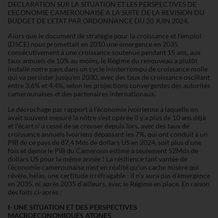
DECLARATION SUR LA SITUATION ET LES PERSPECTIVES DE
L’ECONOMIE CAMEROUNAISE A LA SUITE DE LA REVISION DU
BUDGET DE L’ETAT PAR ORDONNANCE DU 20 JUIN 2024.
Alors que le document de stratégie pour la croissance et l’emploi
(DSCE) nous promettait en 2010 une émergence en 2035
consécutivement à une croissance soutenue pendant 15 ans, aux
taux annuels de 10% au moins, le Régime du renouveau a plutôt
installé notre pays dans un cycle ininterrompu de croissance molle
qui va persister jusqu’en 2030, avec des taux de croissance oscillant
entre 3,6% et 4,4%, selon les projections convergentes des autorités
camerounaises et des partenaires internationaux.
Le décrochage par rapport à l’économie ivoirienne à laquelle on
avait souvent mesuré la nôtre s’est opérée il y’a plus de 10 ans déjà
et l’écart n’ a cessé de se creuser depuis lors, avec des taux de
croissance annuels ivoiriens dépassant les 7%, qui ont conduit à un
PIB de ce pays de 87,4 Mds de dollars US en 2024, soit plus d’une
fois et demie le PIB du Cameroun estimé à seulement 52Mds de
dollars US pour la même année ! La résilience tant vantée de
l’économie camerounaise n’est en réalité qu’un cache misère qui
révèle, hélas, une certitude irréfragable : il n’y aura pas d’émergence
en 2035, ni après 2035 d’ailleurs, avec le Régime en place. En raison
des faits ci-après :
I- UNE SITUATION ET DES PERSPECTIVES
MACROECONOMIQUES ATONES