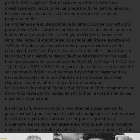
parfois 10%) exigés à l’Etat, et créent un effet d’éviction des
investissements, occasionné par une attractivité particulière pour
les placements financiers au détriment des investissements
proprement dits.
Le problème de la soutenabilité de la dette du Cameroun est donc
posée, même si les autorités camerounaises s’enferment comme à
leur habitude dans le déni, se réfugiant derrière la fameuse et
simpliste règle qui établit le seuil de soutenabilité de la dette à 60-
70% du Pib, alors que les critères les plus pertinents disent le
contraire. En effet, et d’après les sources officielles, l’historique et
les projections négatives des soldes budgétaires primaires aussi
bien que globaux, en pourcentage de Pib (-3,8 -3,9 -2,6 -1,9 -2,1 -1,7
-1,0 -0,7), de 2021 à 2027 d’une part, et les ratios service de la dette
sur recettes budgétaires et recettes d’exportation largement au-
dessus des seuils minimaux d’autre part, font peser de graves
risques d’insoutenabilité sur la dette du Cameroun.
Les Agences de notation Standard and Poor et Fitch notamment, ne
s’y sont du reste pas trompées, en attribution la note B à tendance
négative au Cameroun.
En vérité, la fuite en avant dans l’endettement, assumée par le
gouvernement, pour financer les déficits budgétaires et rembourser
les dettes des périodes antérieures, ne pourra qu’enfoncer
d’avantage le pays dans le marasme économique et compromettre
même la croissance molle projetée par les services publics. Or, tout
est lié en économie et le secteur extérieur ne peut bien se porter
quand tout va mal par ailleurs