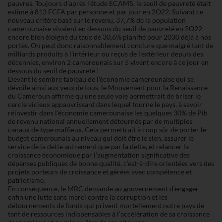
pauvres. Toujours d’après l’étude ECAM5, le seuil de pauvreté était
estimé à 813 FCFA par personne et par jour en 2O22. Suivant ce
nouveau critère basé sur le revenu, 37,7% de la population
camerounaise vivaient en dessous du seuil de pauvreté en 2O22,
encore bien éloigné du taux de 30,6% planifié pour 2030 déjà à nos
portes. On peut donc raisonnablement conclure que malgré tant de
milliards produits à l’intérieur ou reçus de l’extérieur depuis des
décennies, environ 2 camerounais sur 5 vivent encore à ce jour en
dessous du seuil de pauvreté !
Devant le sombre tableau de l’économie camerounaise qui se
dévoile ainsi aux yeux de tous, le Mouvement pour la Renaissance
du Cameroun affirme qu’une seule voie permettrait de briser le
cercle vicieux appauvrissant dans lequel tourne le pays, à savoir
réinvestir dans l’économie camerounaise les quelques 30% de Pib
de revenu national annuellement détournés par de multiples
canaux de type maffieux. Cela permettrait à coup sûr de porter le
budget camerounais au niveau qui doit être le sien, assurer le
service de la dette autrement que par la dette, et relancer la
croissance économique par l’augmentation significative des
dépenses publiques de bonne qualité, c’est-à-dire orientées vers des
projets porteurs de croissance et gérées avec compétence et
patriotisme.
En conséquence, le MRC demande au gouvernement d’engager
enfin une lutte sans merci contre la corruption et les
détournements de fonds qui privent mortellement notre pays de
tant de ressources indispensables à l’accélération de sa croissance