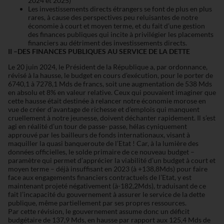
2024 et 2025)
Les investissements directs étrangers se font de plus en plus
rares, à cause des perspectives peu reluisantes de notre
économie à court et moyen terme, et du fait d’une gestion
des finances publiques qui incite à privilégier les placements
financiers au détriment des investissements directs.
II –DES FINANCES PUBLIQUES AU SERVICE DE LA DETTE
Le 20 juin 2024, le Président de la République a, par ordonnance,
révisé à la hausse, le budget en cours d’exécution, pour le porter de
6740,1 à 7278,1 Mds de francs, soit une augmentation de 538 Mds
en absolu et 8% en valeur relative. Ceux qui pouvaient imaginer que
cette hausse était destinée à relancer notre économie morose en
vue de créer d’avantage de richesse et d’emplois qui manquent
cruellement à notre jeunesse, doivent déchanter rapidement. Il s’est
agi en réalité d’un tour de passe- passe, hélas cyniquement
approuvé par les bailleurs de fonds internationaux, visant à
maquiller la quasi banqueroute de l’Etat ! Car, à la lumière des
données officielles, le solde primaire de ce nouveau budget –
paramètre qui permet d’apprécier la viabilité d’un budget à court et
moyen terme – déjà insuffisant en 2023 (à +138,8Mds) pour faire
face aux engagements financiers contractuels de l’Etat, y est
maintenant projeté négativement (à-182,2Mds), traduisant de ce
fait l’incapacité du gouvernement à assurer le service de la dette
publique, même partiellement par ses propres ressources.
Par cette révision, le gouvernement assume donc un déficit
budgétaire de 137,9 Mds, en hausse par rapport aux 125,4 Mds de