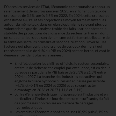
D’après les services de l’Etat, l’économie camerounaise a connu un
ralentissement de sa croissance en 2023, en affichant un taux de
croissance de 3,3%, après 3,6% en 2022. En 2024, cette croissance
est estimée à 4,1% et ses projections à moyen terme maintenues
autour du même taux, dans un élan d’optimisme relevant plus du
volontarisme que de l’analyse froide des faits : car nonobstant la
stabilité des projections de croissance du secteur tertiaire – dont
on sait par ailleurs que son dynamisme est fortement tributaire de
la santé des secteurs primaire et secondaire et non l’inverse– les
facteurs qui plombent la croissance de ces deux derniers ( qui
représentent plus de 41% du PIB en 2024) sont en berne, et vont le
demeurer pendant plusieurs années :
En effet, et selon les chiffres officiels, le secteur secondaire,
créateur de richesse et d’emploi par excellence, est en déclin,
puisque sa part dans le PIB baisse de 23,3% à 21,3% entre
2024 et 2027. La branche des industries extractives qui
englobe la filière hydrocarbures est en baisse persistante
(-4,7% et -0,1% en 2024 et 2025) et va se contracter
d’avantage en 2026 et 2027 (-11,8 et-5,1%).
L’offre d’énergie électrique indispensable à l’industrie et en
particulier à l’industrie lourde demeure insuffisante, du fait
des promesses non tenues en matière de barrages
hydroélectriques
Les crédits à l’économie sont en baisse (10,9% puis 8,1% en