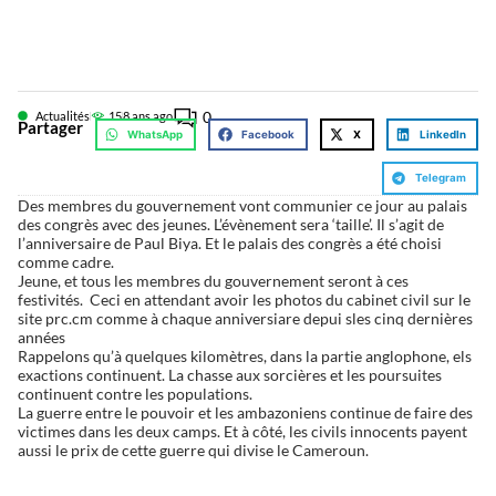
0
Actualités
15
8 ans ago
Partager
WhatsApp
Facebook
X
LinkedIn
Telegram
Des membres du gouvernement vont communier ce jour au palais
des congrès avec des jeunes. L’évènement sera ‘taille’. Il s’agit de
l’anniversaire de Paul Biya. Et le palais des congrès a été choisi
comme cadre.
Jeune, et tous les membres du gouvernement seront à ces
festivités. Ceci en attendant avoir les photos du cabinet civil sur le
site prc.cm comme à chaque anniversiare depui sles cinq dernières
années
Rappelons qu’à quelques kilomètres, dans la partie anglophone, els
exactions continuent. La chasse aux sorcières et les poursuites
continuent contre les populations.
La guerre entre le pouvoir et les ambazoniens continue de faire des
victimes dans les deux camps. Et à côté, les civils innocents payent
aussi le prix de cette guerre qui divise le Cameroun.