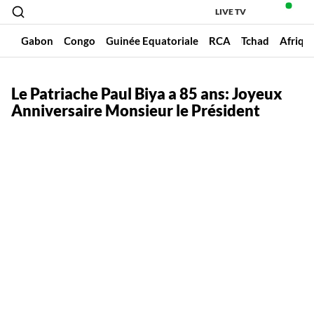
LIVE TV
un
Gabon
Congo
Guinée Equatoriale
RCA
Tchad
Afriqu
Le Patriache Paul Biya a 85 ans: Joyeux
Anniversaire Monsieur le Président