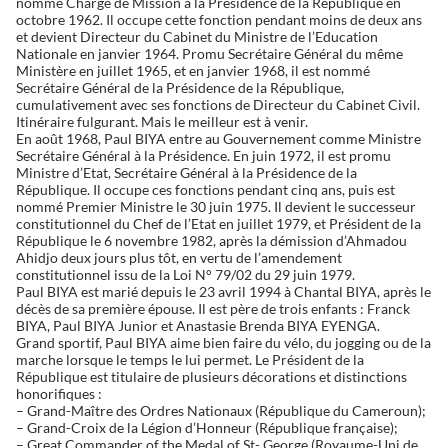
nommé Chargé de Mission à la Présidence de la République en
octobre 1962. Il occupe cette fonction pendant moins de deux ans
et devient Directeur du Cabinet du Ministre de l’Education
Nationale en janvier 1964. Promu Secrétaire Général du même
Ministère en juillet 1965, et en janvier 1968, il est nommé
Secrétaire Général de la Présidence de la République,
cumulativement avec ses fonctions de Directeur du Cabinet Civil.
Itinéraire fulgurant. Mais le meilleur est à venir.
En août 1968, Paul BIYA entre au Gouvernement comme Ministre
Secrétaire Général à la Présidence. En juin 1972, il est promu
Ministre d’Etat, Secrétaire Général à la Présidence de la
République. Il occupe ces fonctions pendant cinq ans, puis est
nommé Premier Ministre le 30 juin 1975. Il devient le successeur
constitutionnel du Chef de l’Etat en juillet 1979, et Président de la
République le 6 novembre 1982, après la démission d’Ahmadou
Ahidjo deux jours plus tôt, en vertu de l’amendement
constitutionnel issu de la Loi N° 79/02 du 29 juin 1979.
Paul BIYA est marié depuis le 23 avril 1994 à Chantal BIYA, après le
décès de sa première épouse. Il est père de trois enfants : Franck
BIYA, Paul BIYA Junior et Anastasie Brenda BIYA EYENGA.
Grand sportif, Paul BIYA aime bien faire du vélo, du jogging ou de la
marche lorsque le temps le lui permet. Le Président de la
République est titulaire de plusieurs décorations et distinctions
honorifiques :
– Grand-Maître des Ordres Nationaux (République du Cameroun);
– Grand-Croix de la Légion d’Honneur (République française);
– Great Commander of the Medal of St- George (Royaume-Uni de