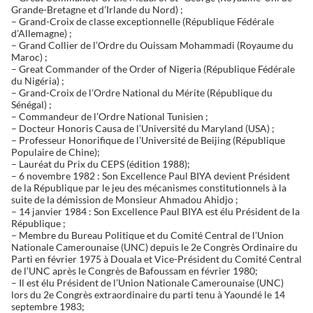
Grande-Bretagne et d’Irlande du Nord) ;
– Grand-Croix de classe exceptionnelle (République Fédérale
d’Allemagne) ;
– Grand Collier de l’Ordre du Ouissam Mohammadi (Royaume du
Maroc) ;
– Great Commander of the Order of Nigeria (République Fédérale
du Nigéria) ;
– Grand-Croix de l’Ordre National du Mérite (République du
Sénégal) ;
– Commandeur de l’Ordre National Tunisien ;
– Docteur Honoris Causa de l’Université du Maryland (USA) ;
– Professeur Honorifique de l’Université de Beijing (République
Populaire de Chine);
– Lauréat du Prix du CEPS (édition 1988);
– 6 novembre 1982 : Son Excellence Paul BIYA devient Président
de la République par le jeu des mécanismes constitutionnels à la
suite de la démission de Monsieur Ahmadou Ahidjo ;
– 14 janvier 1984 : Son Excellence Paul BIYA est élu Président de la
République ;
– Membre du Bureau Politique et du Comité Central de l’Union
Nationale Camerounaise (UNC) depuis le 2e Congrès Ordinaire du
Parti en février 1975 à Douala et Vice-Président du Comité Central
de l’UNC après le Congrès de Bafoussam en février 1980;
– Il est élu Président de l’Union Nationale Camerounaise (UNC)
lors du 2e Congrès extraordinaire du parti tenu à Yaoundé le 14
septembre 1983;