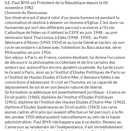
S.E. Paul BIYA est Président de la République depuis le 06
novembre 1982
L’homme du Renouveau
Son itinéraire est d’abord celui d’un jeune homme né pendant la
colonisation et destiné à devenir un homme d’Eglise. C’est donc un
humaniste qui sort des différents parcours scolaires à l’Ecole
Catholique de Nden où il obtient le CEPE en juin 1948 ; au pré-
séminaire Saint Tharcissius à Edéa (1948- 1950) ; au Petit
Séminaire d’Akono (1950-1954) et au Lycée Général Leclerc où son
cycle secondaire s’achève avec l’obtention du Baccalauréat, série
Philosophie, en juin 1956.
Son séjour à Paris, en France, comme étudiant, lui donne l’occasion
de découvrir la philosophie occidentale et de lire certains des
auteurs qui, aujourd’hui encore, guident sa pensée. Au Lycée Louis-
le-Grand à Paris, ainsi qu’à l’Institut d’Etudes Politiques de Paris ou
à l’Institut de Hautes Etudes d’Outre-Mer, il demeure fidèle à ses
convictions d’adolescent. Il croit en l’homme, en sa capacité de
dépassement de soi et en son besoin naturel de liberté.
Sa formation académique est essentiellement juridique : Licence en
Droit public (1960), diplôme de l’Institut d’Etudes Politiques
(1961), diplôme de l’Institut des Hautes Etudes d’Outre-Mer (1962),
diplôme d’Etudes Supérieures en Droit public (1963). Les rares
jeunes cadres africains qui avaient effectué un tel parcours à la fin
des années 1950 débarquaient naturellement au sein de la haute
administration. Paul BIYA n’échappera pas à ce destin. Revenu au
Cameroun au lendemain de l’indépendance, il est immédiatement