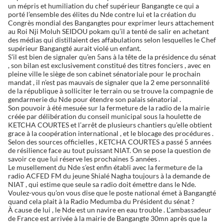
un mépris et humiliation du chef supérieur Bangangte ce qui a
porté l’ensemble des élites du Nde contre lui et la création du
Congrès mondial des Bangangtes pour exprimer leurs attachement
au Roi Nji Moluh SEIDOU pokam qu’il a tenté de salir en achetant
des médias qui distillaient des affabulations selon lesquelles le Chef
supérieur Bangangté aurait violé un enfant.
S’il est bien de signaler qu’en 5ans à la tête de la présidence du sénat
, son bilan est exclusivement constitué des titres fonciers , avec en
pleine ville le siège de son cabinet sénatoriale pour le prochain
mandat , il n’est pas mauvais de signaler que la 2 eme personnalité
de la république à solliciter le terrain ou se trouve la compagnie de
gendarmerie du Nde pour étendre son palais sénatorial .
Son pouvoir à été mesuée sur la fermeture de la radio de la mairie
créée par délibération du conseil municipal sous la houlette de
KETCHA COURTES et l’arrêt de plusieurs chantiers qu’elle obtient
grace à la coopération international , et le blocage des procédures .
Selon des sources officielles , KETCHA COURTES a passé 5 années
de résilience face au tout puissant NIAT. On se pose la question de
savoir ce que lui réserve les prochaines 5 années .
Le musellement du Nde s’est enfin établi avec la fermeture de la
radio ACFED FM du jeune Shialé Nagha toujours à la demande de
NIAT , qui estime que seule sa radio doit émettre dans le Nde.
Voulez-vous qu’on vous dise que le poste national émet à Bangangté
quand cela plait à la Radio Medumba du Président du sénat ?
À cause de lui , le Nde est un navire en eau trouble . L’ambassadeur
de France est arrivée à la mairie de Bangangte 30mn après que la