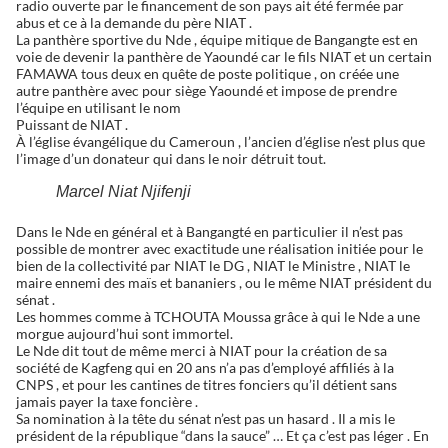
radio ouverte par le financement de son pays ait été fermée par
abus et ce à la demande du père NIAT .
La panthère sportive du Nde , équipe mitique de Bangangte est en
voie de devenir la panthère de Yaoundé car le fils NIAT et un certain
FAMAWA tous deux en quête de poste politique , on créée une
autre panthère avec pour siège Yaoundé et impose de prendre
l’équipe en utilisant le nom
Puissant de NIAT .
À l’église évangélique du Cameroun , l’ancien d’église n’est plus que
l’image d’un donateur qui dans le noir détruit tout.
Marcel Niat Njifenji
Dans le Nde en général et à Bangangté en particulier il n’est pas
possible de montrer avec exactitude une réalisation initiée pour le
bien de la collectivité par NIAT le DG , NIAT le Ministre , NIAT le
maire ennemi des maïs et bananiers , ou le même NIAT président du
sénat .
Les hommes comme à TCHOUTA Moussa grâce à qui le Nde a une
morgue aujourd’hui sont immortel.
Le Nde dit tout de même merci à NIAT pour la création de sa
société de Kagfeng qui en 20 ans n’a pas d’employé affiliés à la
CNPS , et pour les cantines de titres fonciers qu’il détient sans
jamais payer la taxe foncière .
Sa nomination à la tête du sénat n’est pas un hasard . Il a mis le
président de la république “dans la sauce” … Et ça c’est pas léger . En