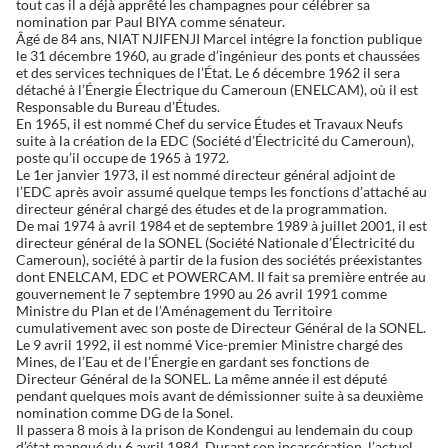
tout cas il a déjà apprêté les champagnes pour célébrer sa
nomination par Paul BIYA comme sénateur.
Âgé de 84 ans, NIAT NJIFENJI Marcel intégre la fonction publique
le 31 décembre 1960, au grade d’ingénieur des ponts et chaussées
et des services techniques de l’État. Le 6 décembre 1962 il sera
détaché à l’Énergie Électrique du Cameroun (ENELCAM), où il est
Responsable du Bureau d’Études.
En 1965, il est nommé Chef du service Études et Travaux Neufs
suite à la création de la EDC (Société d’Électricité du Cameroun),
poste qu’il occupe de 1965 à 1972.
Le 1er janvier 1973, il est nommé directeur général adjoint de
l’EDC après avoir assumé quelque temps les fonctions d’attaché au
directeur général chargé des études et de la programmation.
De mai 1974 à avril 1984 et de septembre 1989 à juillet 2001, il est
directeur général de la SONEL (Société Nationale d’Électricité du
Cameroun), société à partir de la fusion des sociétés préexistantes
dont ENELCAM, EDC et POWERCAM. Il fait sa première entrée au
gouvernement le 7 septembre 1990 au 26 avril 1991 comme
Ministre du Plan et de l’Aménagement du Territoire
cumulativement avec son poste de Directeur Général de la SONEL.
Le 9 avril 1992, il est nommé Vice-premier Ministre chargé des
Mines, de l’Eau et de l’Énergie en gardant ses fonctions de
Directeur Général de la SONEL. La même année il est député
pendant quelques mois avant de démissionner suite à sa deuxième
nomination comme DG de la Sonel.
Il passera 8 mois à la prison de Kondengui au lendemain du coup
d’état manqué du 6 avril 1984. Durant son incarcération, l’actuel