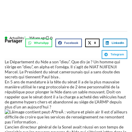
0
Actualités
35
8 ans ago
Partager
WhatsApp
Facebook
X
LinkedIn
Telegram
Le Département du Nde a son “dieu”. Que dis-je ? Un homme qui
s’érige en “dieu”, en alpha et l’oméga. Il s’agit de NIAT NJIFENJI
Marcel. Le President du sénat camerounais qui a sans doute des
secrets qui tiennent Paul biya .
En 5 ans de mandature à la tête du sénat il a de la plus mauvaise
manière utilisé le rang protocolaire de 2 ème personnalité de la
république pour plonger le Nde dans un sable mouvant. Doit-on
rappeler que le sénat dont il a la charge a acheté des véhicules haut
de gamme hypers chers et abandonné au siège de L’ARMP depuis
plus d’un an aujourd’hui ?
Il est d’ailleurs
difficile de croire que les services de renseignement ne remontent
pas l’information .
L’ancien directeur général de la Sonel avait réussi en son temps de
s’enrichir sur les pauvres paysans du Nde qui s’étaient jetter dans la