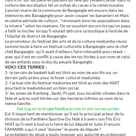
culture des eucalyptus tel un sultan du cacao à la camerounaise.
L’ancien maire de la commune de Bangangte est encore dans les
mémoires des Banagangte pour avoir couper les bananiers et Maïs
en pleine période de culture , “renvoyant ainsi les populations dans
la misere ” selon les mamans. On se souvient encore lorsqu’un papa
a failli le lincher lorsqu’il voulait détruire sa boutique à l’entrée de
l’hôpital de district de Bangangte.
Le promoteur du festival des arts et de la culture medumba réussi
somme toute à faire un festival culturelle à Bangangte sans le chef
chef Bangangte -qu’il avait d’ailleurs faire interpellé puis relaxé –
avec qui il est en conflit à cause des terres titrées à son nom et celui
de ses enfants sous le dos du peuple Bangangte .
VOICI CES TERRES :
1- le terrain de baskett ball est titré au nom de son fils sur un
terrain jadis prévu pour le foyer culturel medumba
2- l’actuel site du festival medumba est titré au nom des NIAT
pourtant le medumba est un bien social.
3- les zones de Kanfeng , Sanki, Projet, tous localités situées dans le
Nde et autres sont titrées sur des hectares infinies au nom de la
même famille .
Get Log on to krogerfeedback.com to win survey prizes
Est-il important de mentionner qu’il est le principal acteur de la
division de la Panthère Sportive Du Ndé à travers son Fils Éric
NIAT qu’il veut à tout prix faire de lui député et Jules François
FAMAWA à qui il veut “donner” le poste de député ?
Le président du sénat a voulu imposer son autorité en ordonnant